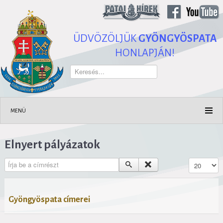
ÜDVÖZÖLJÜK
GYÖNGYÖSPATA
HONLAPJÁN!
Keresés...
MENÜ
Elnyert pályázatok
Írja be a címrészt
Tételek #
Gyöngyöspata címerei