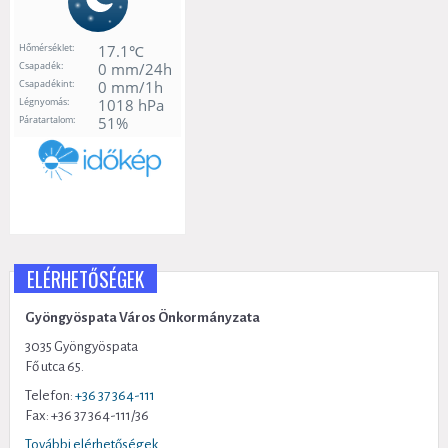
ELÉRHETŐSÉGEK
Gyöngyöspata Város Önkormányzata
3035 Gyöngyöspata
Fő utca 65.
Telefon:
+36 37 364-111
Fax: +36 37 364-111/36
További elérhetőségek...