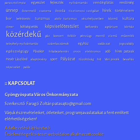
egyesület
fejlesztés
vendéglátás
rendőrség
parasztolimpia
nyilvántartás
ünnep
hírek
óvoda
történelem
őstermelő
csatorna
tisztiorvosi szolgálat
bor
turizmus
kultúra
befektetés
aktív turizmus
vészhelyzetben
közmű
képviselőtestület
költségvetés
címer
befizetés
agrárium
kórház
közérdekű
gáz
koncert
folklór
pénzügy
mentő
vízmű
műemlék
egyház
telephely-nyilvántartás
számlaszámok
vadászat
jogszabály
egészségügy
Pávakör
adó
híres pataiak
hibabejelentés
orvos
elektromos
Pályázat
Hevér Lászlóné
sport
alaptörvény
tűzoltóság
híd
Vári pincék
bevallás
népviselet
palóc
:: KAPCSOLAT
Gyöngyöspata Város Önkormányzata
Szerkesztő: Faragó Zoltán patasajto@gmail.com
Várjuk észrevételeiket, ötleteiket, programjavaslataikat a fent említett
elérhetőségeken!
Adatkezelési tájékoztató
Érdekmérlegelési teszt weboldalon alkalmazott cookie