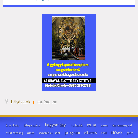
Pályázatok
történelem
hagyomány
szállás
kisebbség
falugazdász
hulladék
zene
önkormányzat
program
idősek
választás
civil
átláthatóság
áram
közérdekű adat
palóc