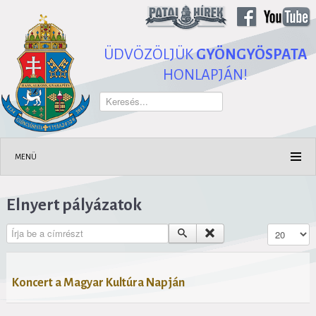
ÜDVÖZÖLJÜK
GYÖNGYÖSPATA
HONLAPJÁN!
Keresés...
MENÜ
Elnyert pályázatok
Írja be a címrészt
Tételek #
Koncert a Magyar Kultúra Napján