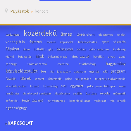
Pályázatok
koncert
közérdekű
ünnep
turizmus
történelem
elektromos
folklór
vendéglátás
fejlesztés
sport
választás
mentő
népviselet
hibabejelentés
Pályázat
költségvetés
címer
hulladék
gáz
kórház
aktív turizmus
kisebbség
hírek
híres pataiak
vízmű
befektetés
önkormányzat
bevallás
orvos
zene
hagyomány
pénzügy
számlaszámok
csatorna
átláthatóság
képviselőtestület
program
bor
egyház
adó
híd
jogszabály
agrárium
idősek
Pávakör
koncert
őstermelő
palóc
falugazdász
telephely-nyilvántartás
civil
egyesület
vészhelyzetben
közmű
tűzoltóság
palóc parasztolimpia
áram
rendőrség
szállás
kultúra
óvoda
tisztiorvosi szolgálat
alaptörvény
műemlék
Hevér Lászlóné
befizetés
nyilvántartás
közérdekű adat
vadászat
Vári pincék
egészségügy
:: KAPCSOLAT