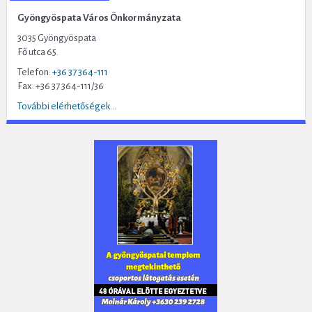
Gyöngyöspata Város Önkormányzata
3035 Gyöngyöspata
Fő utca 65.
Telefon:
+36 37 364-111
Fax: +36 37 364-111/36
További elérhetőségek...