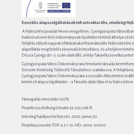
Szociális alapszolgáltatások infrastrukturális, minőségi f
A fejlesztési javaslat Heves megyében, Gyöngyöspata Városában, a
funkcióval nem bíró önkormányzati épületbe történő áthelyezésével
felújítás idősek nappali ellátásának infrastrukturális fejlesztésére 
alapellátás megfelelő színvonalú biztosításra, és a helyben történ
Dózsa György út 1-3. szám alatt álló, a helyi Takarékszövetkezettel
Gyöngyöspata Város Önkormányzata fenntartó társulás keretében lá
Körzete Kistérség Többcélú Társuláshoz csatlakozva. A felújításra 
Gyöngyöspata Város Önkormányzata a szociális étkeztetést önállóan 
kötelező alapszolgáltatást – a Társulás útján látja el (a fejlesztésre
Támogatás intenzitás 100%
Projekt összköltsége bruttó 39.033.028 Ft
Jelenleg hatályos befejezés: 2020. június 30.
Projektazonosító TOP-4.2.1-15-HE1-2016-00010