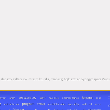
s alapszolgáltatások infrastrukturális, minőségi fejlesztése Gyöngyöspata Váro
egészségügy
sport
fejlesztés
nyzat
áram
műemlék
számlaszámok
zene
program
g
szállás
nyilvántartás
közérdekű adat
jogszabály
vadászat
orvos
y
Pályázat
civil
költségvetés