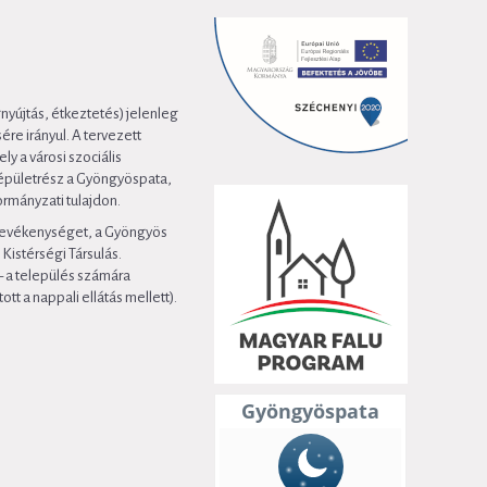
nyújtás, étkeztetés) jelenleg
re irányul. A tervezett
ly a városi szociális
t épületrész a Gyöngyöspata,
ormányzati tulajdon.
i tevékenységet, a Gyöngyös
Kistérségi Társulás.
 – a település számára
ott a nappali ellátás mellett).