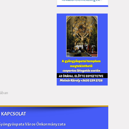
sában
:: KAPCSOLAT
Gyöngyöspata Város Önkormányzata