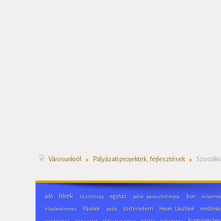
Városunkról
Pályázati projektek, fejlesztések
Szociáli
hírek
adó
egyház
bor
tűzoltóság
palóc parasztolimpia
önkormá
Pávakör
történelem
Hevér Lászlóné
rendőrsé
hibabejelentés
palóc
hagyomán