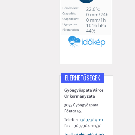
ELÉRHETŐSÉGEK
Gyöngyöspata Város
Önkormányzata
3035 Gyöngyöspata
Fő utca 65.
Telefon:
+36 37 364-111
Fax: +36 37 364-111/36
További elérhetőségek...