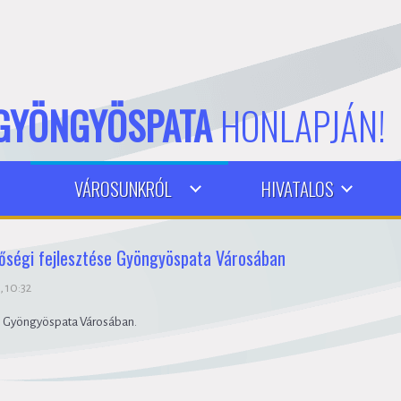
GYÖNGYÖSPATA
HONLAPJÁN!
VÁROSUNKRÓL
HIVATALOS
inőségi fejlesztése Gyöngyöspata Városában
, 10:32
ése Gyöngyöspata Városában.