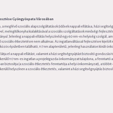
ejlesztése Gyöngyöspata Városában
 meglévő szociális alapszolgáltatások (idősek nappali ellátása, házi segítség
, melegítőkonyha kialakításával a szociális szolgáltatások minőségi fejlesztésé
irányul. Jelenleg a nappali ellátás helyszínéül egy 60 nm-es helyiség szolgál, ame
ő szociális étkeztetésre nem alkalmas. Az ingatlanváltással fejlesztésre kijelöl
 közös épületben található, 117 nm alapterületű, jelenleg használaton kívüli önk
tja el a nappali ellátást, valamint a házi segítségnyújtást biztosító gondozás
kerülő 117 nm-es ingatlan a projektgazda önkormányzat tulajdona, a fenntartó a 
biztosítja (a szociális étkeztetés fenntartója a helyi önkormányzat), a többit
 kerülő helyszínen a szociális étkeztetés, valamint a házi segítségnyújtás biztosít