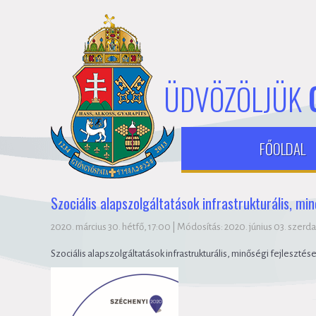
ÜDVÖZÖLJÜK
FŐOLDAL
Szociális alapszolgáltatások infrastrukturális, m
2020. március 30. hétfő, 17:00
|
Módosítás: 2020. június 03. szerda
Szociális alapszolgáltatások infrastrukturális, minőségi fejleszt