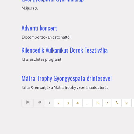
Május 30.
Adventi koncert
December 20-án este hattól.
Kilencedik Vulkanikus Borok Fesztiválja
Itt a részletes program!
Mátra Trophy Gyöngyöspata érintésével
Július 5-én tartják a Mátra Trophy veteránautós túrát.
1
2
3
4
...
6
7
8
9