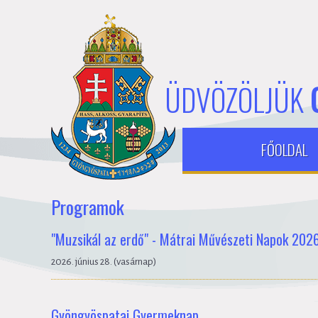
ÜDVÖZÖLJÜK
FŐOLDAL
Programok
"Muzsikál az erdő" - Mátrai Művészeti Napok 20
2026. június 28. (vasárnap)
Gyöngyöspatai Gyermeknap