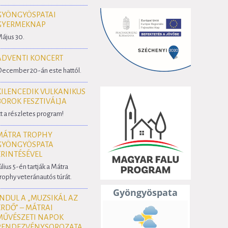
GYÖNGYÖSPATAI
GYERMEKNAP
ájus 30.
ADVENTI KONCERT
ecember 20-án este hattól.
KILENCEDIK VULKANIKUS
BOROK FESZTIVÁLJA
tt a részletes program!
MÁTRA TROPHY
GYÖNGYÖSPATA
ÉRINTÉSÉVEL
úlius 5-én tartják a Mátra
rophy veteránautós túrát.
INDUL A „MUZSIKÁL AZ
ERDŐ” – MÁTRAI
MŰVÉSZETI NAPOK
RENDEZVÉNYSOROZATA