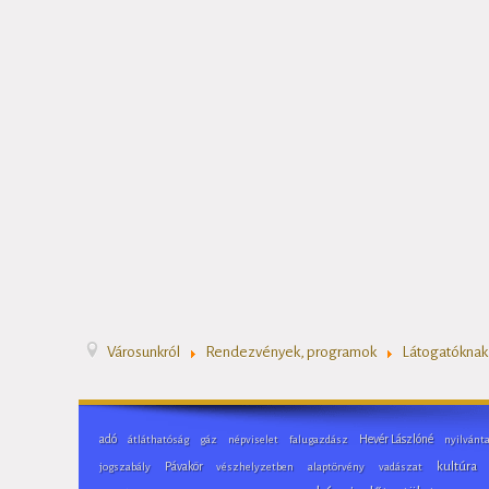
Városunkról
Rendezvények, programok
Látogatóknak
adó
Hevér Lászlóné
átláthatóság
gáz
népviselet
falugazdász
nyilvánt
Pávakör
kultúra
jogszabály
vészhelyzetben
alaptörvény
vadászat