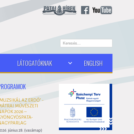
Keresés...
LÁTOGATÓKNAK
ENGLISH
PROGRAMOK
"MUZSIKÁL AZ ERDŐ" -
MÁTRAI MŰVÉSZETI
NAPOK 2026 –
GYÖNGYÖSPATA-
NAGYPARLAG
026. június 28. (vasárnap)