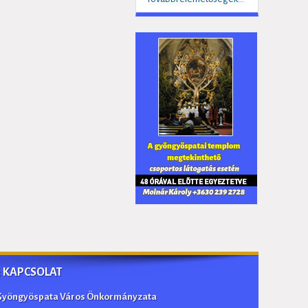
:: KAPCSOLAT
Gyöngyöspata Város Önkormányzata