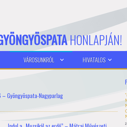
GYÖNGYÖSPATA
HONLAPJÁN!
VÁROSUNKRÓL
HIVATALOS
26 – Gyöngyöspata-Nagyparlag
2
Indul a „Muzsikál az erdő” – Mátrai Művészeti