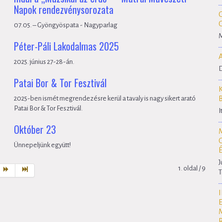
Napok rendezvénysorozata
07.05. – Gyöngyöspata - Nagyparlag
M
Péter-Páli Lakodalmas 2025
2025. június 27-28-án.
D
Patai Bor & Tor Fesztivál
2025-ben ismét megrendezésre kerül a tavaly is nagy sikert arató
Patai Bor & Tor Fesztivál.
I
Október 23
Ünnepeljünk együtt!
J
1. oldal / 9
T