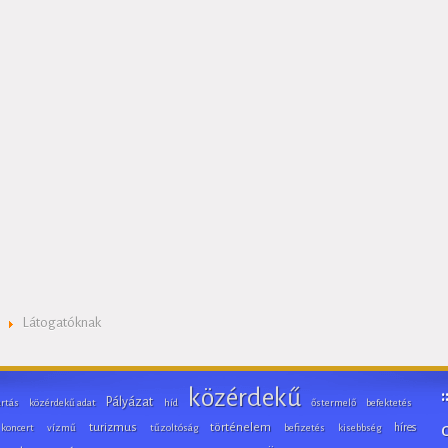
Látogatóknak
közérdekű
Pályázat
artás
közérdekű adat
híd
őstermelő
befektetés
turizmus
történelem
híres
koncert
vízmű
tűzoltóság
befizetés
kisebbség