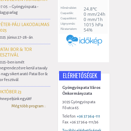
7.05. – Gyöngyöspata -
agyparlag
PÉTER-PÁLI LAKODALMAS
2025
025. június 27-28-án.
PATAI BOR & TOR
FESZTIVÁL
025-ben ismét
egrendezésre kerül a tavaly
ELÉRHETŐSÉGEK
s nagy sikert arató Patai Bor &
or Fesztivál.
Gyöngyöspata Város
OKTÓBER 23
Önkormányzata
nnepeljünk együtt!
3035 Gyöngyöspata
Még több program ::
Fő utca 65.
Telefon:
+36 37 364-111
Fax: +36 37 364-111/36
További elérhetőségek...