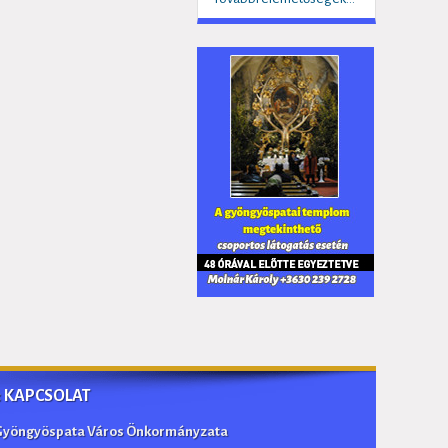
:: KAPCSOLAT
Gyöngyöspata Város Önkormányzata