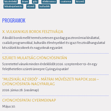
közérdekű
áram
gáz
elektromos
csatorna
közmű
hibabejelentés
vízmű
hulladék
PROGRAMOK
X. VULKANIKUS BOROK FESZTIVÁLJA
A kiváló borok mellé természetesen gazdag gasztronómiai kínálattal,
családi programokkal, kulturális élményekkel és igazi fesztiválhangulattal
készülünk kicsiknek és nagyoknak egyaránt.
SZÜRETI MULATSÁG GYÖNGYÖSPATÁN
Szeretettel várunk minden érdeklődőt 2026. szeptember 19-én egy
felejthetetlen szüreti ünnepre Gyöngyöspatán!
"MUZSIKÁL AZ ERDŐ" - MÁTRAI MŰVÉSZETI NAPOK 2026 –
GYÖNGYÖSPATA-NAGYPARLAG
2026. június 28. (vasárnap)
GYÖNGYÖSPATAI GYERMEKNAP
Május 30.