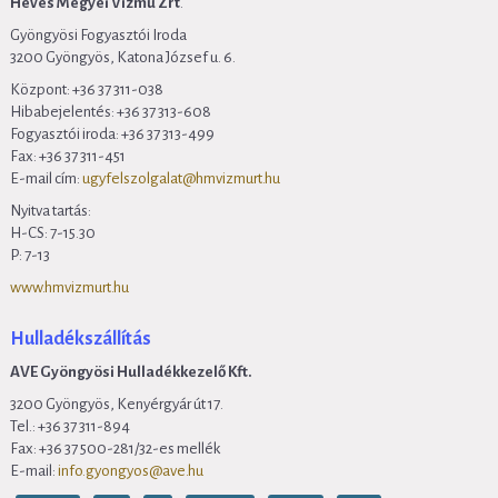
Heves Megyei Vízmű Zrt
.
Gyöngyösi Fogyasztói Iroda
3200 Gyöngyös, Katona József u. 6.
Központ: +36 37 311-038
Hibabejelentés: +36 37 313-608
Fogyasztói iroda: +36 37 313-499
Fax: +36 37 311-451
E-mail cím:
ugyfelszolgalat@hmvizmurt.hu
Nyitva tartás:
H-CS: 7-15.30
P: 7-13
www.hmvizmurt.hu
Hulladékszállítás
AVE Gyöngyösi Hulladékkezelő Kft.
3200 Gyöngyös, Kenyérgyár út 17.
Tel.: +36 37 311-894
Fax: +36 37 500-281/32-es mellék
E-mail:
info.gyongyos@ave.hu