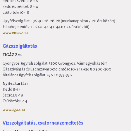
hétfő és szerda: 8-16
kedd és péntek: 8-14
csütörtök: 10-18
Ügyfélszolgálat: +36 40-28-28-28 (munkanapokon 7-20 óra között)
Hibabejelentés: +36 40-42-43-44 (0-24 óra között)
www.emasz.hu
Gázszolgáltatás
TIGÁZ Zrt.
Gyöngyösi ügyfélszolgálat: 3200 Gyöngyös, Vármegyeház tér 1.
Gázszivárgás és üzemzavar bejelentése (0-24): +36 80 300-300
Általános ügyfélszolgálat: +36 40 333-338
Nyitva tartás:
Kedd 8-14
Szerda 8-18
Csütörtök 8-14
www.tigaz.hu
Vízszolgáltatás, csatornaüzemeltetés