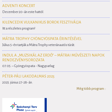
ADVENTI KONCERT
December 20-án este hattól.
KILENCEDIK VULKANIKUS BOROK FESZTIVÁLJA
Itt a részletes program!
MÁTRA TROPHY GYÖNGYÖSPATA ÉRINTÉSÉVEL
Július 5-én tartják a Mátra Trophy veteránautós túrát.
INDUL A „MUZSIKÁL AZ ERDŐ” – MÁTRAI MŰVÉSZETI NAPOK
RENDEZVÉNYSOROZATA
07.05. – Gyöngyöspata - Nagyparlag
PÉTER-PÁLI LAKODALMAS 2025
2025. június 27-28-án.
Még több program ::