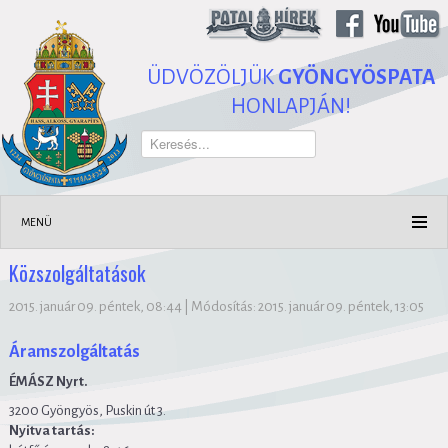
ÜDVÖZÖLJÜK
GYÖNGYÖSPATA
HONLAPJÁN!
Keresés...
MENÜ
Közszolgáltatások
2015. január 09. péntek, 08:44
|
Módosítás: 2015. január 09. péntek, 13:05
Áramszolgáltatás
ÉMÁSZ Nyrt.
3200 Gyöngyös, Puskin út 3.
Nyitva tartás: