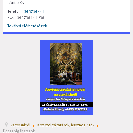
Fő utca 65.
Telefon:
+36 37 364-111
Fax: +36 37 364-111/36
További elérhetőségek...
Városunkról
Közszolgáltatások, hasznos infók
Közszolgáltatások