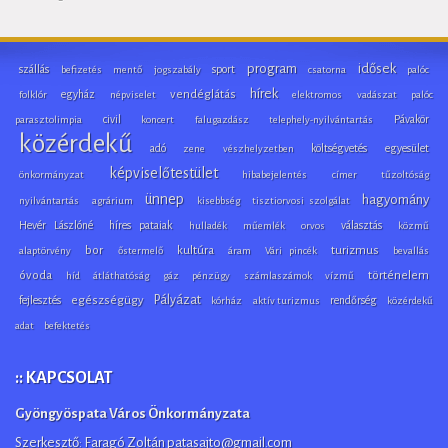
program
idősek
szállás
sport
befizetés
mentő
jogszabály
csatorna
palóc
hírek
egyház
vendéglátás
folklór
népviselet
elektromos
vadászat
palóc
civil
Pávakör
parasztolimpia
koncert
falugazdász
telephely-nyilvántartás
közérdekű
adó
költségvetés
egyesület
zene
vészhelyzetben
képviselőtestület
önkormányzat
hibabejelentés
címer
tűzoltóság
ünnep
hagyomány
nyilvántartás
agrárium
kisebbség
tisztiorvosi szolgálat
Hevér Lászlóné
híres pataiak
választás
hulladék
műemlék
orvos
közmű
bor
kultúra
turizmus
alaptörvény
őstermelő
áram
Vári pincék
bevallás
óvoda
történelem
híd
átláthatóság
gáz
pénzügy
számlaszámok
vízmű
Pályázat
fejlesztés
egészségügy
rendőrség
kórház
aktív turizmus
közérdekű
adat
befektetés
:: KAPCSOLAT
Gyöngyöspata Város Önkormányzata
Szerkesztő: Faragó Zoltán patasajto@gmail.com