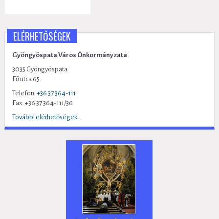
ELÉRHETŐSÉGEK
Gyöngyöspata Város Önkormányzata
3035 Gyöngyöspata
Fő utca 65.
Telefon:
+36 37 364-111
Fax: +36 37 364-111/36
További elérhetőségek...