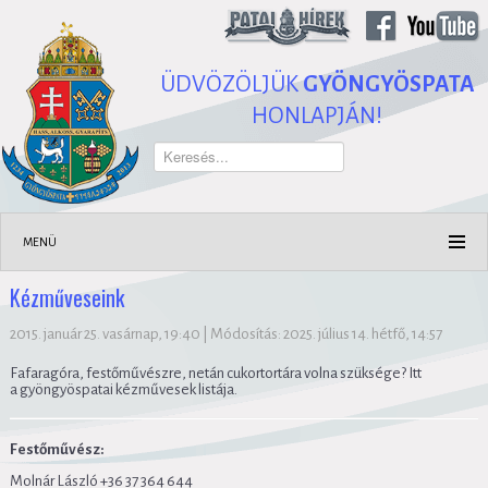
ÜDVÖZÖLJÜK
GYÖNGYÖSPATA
HONLAPJÁN!
Keresés...
MENÜ
Kézműveseink
2015. január 25. vasárnap, 19:40
|
Módosítás: 2025. július 14. hétfő, 14:57
Fafaragóra, festőművészre, netán cukortortára volna szüksége? Itt
a gyöngyöspatai kézművesek listája.
Festőművész:
Molnár László +36 37 364 644