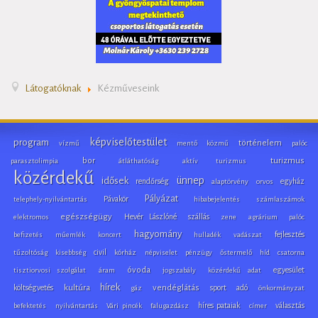
Látogatóknak
Kézműveseink
képviselőtestület
program
történelem
vízmű
mentő
közmű
palóc
bor
turizmus
parasztolimpia
átláthatóság
aktív turizmus
közérdekű
ünnep
idősek
rendőrség
egyház
alaptörvény
orvos
Pályázat
Pávakör
telephely-nyilvántartás
hibabejelentés
számlaszámok
egészségügy
Hevér Lászlóné
szállás
elektromos
zene
agrárium
palóc
hagyomány
fejlesztés
befizetés
műemlék
koncert
hulladék
vadászat
civil
tűzoltóság
kisebbség
kórház
népviselet
pénzügy
őstermelő
híd
csatorna
óvoda
egyesület
tisztiorvosi szolgálat
áram
jogszabály
közérdekű adat
hírek
költségvetés
kultúra
vendéglátás
sport
adó
gáz
önkormányzat
híres pataiak
választás
befektetés
nyilvántartás
Vári pincék
falugazdász
címer