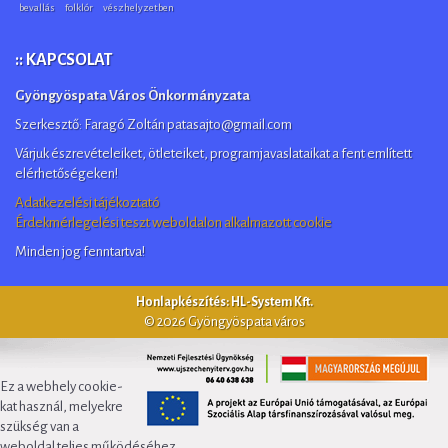
bevallás
folklór
vészhelyzetben
:: KAPCSOLAT
Gyöngyöspata Város Önkormányzata
Szerkesztő: Faragó Zoltán patasajto@gmail.com
Várjuk észrevételeiket, ötleteiket, programjavaslataikat a fent említett
elérhetőségeken!
Adatkezelési tájékoztató
Érdekmérlegelési teszt weboldalon alkalmazott cookie
Minden jog fenntartva!
Honlapkészítés: HL-System Kft.
© 2026 Gyöngyöspata város
Ez a webhely cookie-
kat használ, melyekre
szükség van a
weboldal teljes működéséhez.