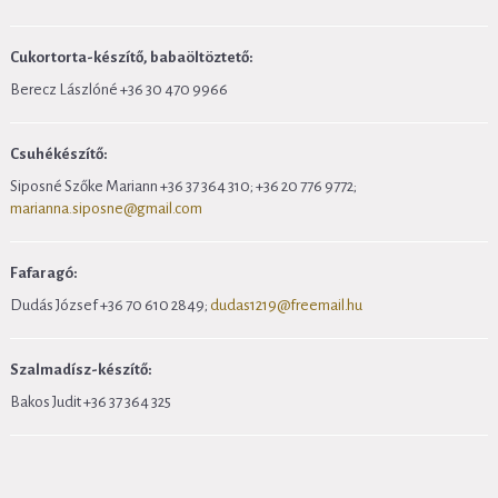
Cukortorta-készítő, babaöltöztető:
Berecz Lászlóné +36 30 470 9966
Csuhékészítő:
Siposné Szőke Mariann +36 37 364 310; +36 20 776 9772;
marianna.siposne@gmail.com
Fafaragó:
Dudás József +36 70 610 2849;
dudas1219@freemail.hu
Szalmadísz-készítő:
Bakos Judit +36 37 364 325