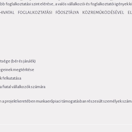
foglalkoztatási szint elérése, a valós vállalkozói és foglalkoztatói igények k
IVATAL FOGLALKOZTATÁSI FŐOSZTÁLYA KÖZREMŰKÖDÉSÉVEL E
sége (bér és járulék)
ségeinek megtérítése
k felkutatása
a fiatal vállalkozók számára
 a projekt keretében munkaerőpiaci támogatásban részesült személyek száma el