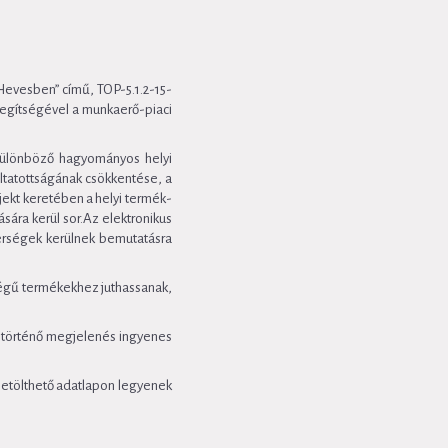
Hevesben” című, TOP-5.1.2-15-
egítségével a munkaerő-piaci
, különböző hagyományos helyi
ltatottságának csökkentése, a
ekt keretében a helyi termék-
sára kerül sor.Az elektronikus
erségek kerülnek bemutatásra
őségű termékekhez juthassanak,
n történő megjelenés ingyenes
 letölthető adatlapon legyenek