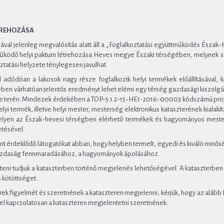
ÉTREHOZÁSA
val jelenleg megvalósítás alatt áll a „Foglalkoztatási együttműködés Észak-
űködő helyi paktum létrehozása Heves megye Északi térségében, melynek s
oztatási helyzete ténylegesen javulhat.
ől adódóan a lakosok nagy része foglalkozik helyi termékek előállításával
ében várhatóan jelentős eredményt lehet elérni egy térség gazdasági kiszolgá
lése terén. Mindezek érdekében a TOP-5.1.2-15-HE1-2016-00003 kódszámú proj
i termék, illetve helyi mester, mesterség elektronikus kataszterének kialakítá
 amelyen az Észak-hevesi térségben elérhető termékek és hagyományos mest
etésével.
iránt érdeklődő látogatókat abban, hogy helyben termelt, egyedi és kiváló min
i gazdaság fennmaradásához, a hagyományok ápolásához.
íteni tudjuk a kataszterben történő megjelenés lehetőségével. A kataszterbe
 kötöttséget.
rek figyelmét és szeretnének a kataszteren megjelenni, kérjük, hogy az alább
el kapcsolatosan a kataszteren megjelentetni szeretnének.