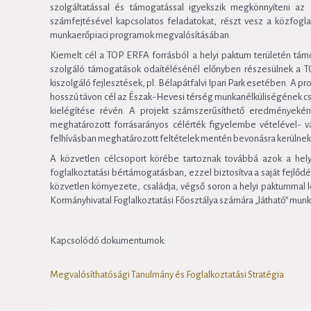
szolgáltatással és támogatással igyekszik megkönnyíteni az 
számfejtésével kapcsolatos feladatokat, részt vesz a közfoglal
munkaerőpiaci programok megvalósításában.
Kiemelt cél a TOP ERFA forrásból a helyi paktum területén tám
szolgáló támogatások odaítélésénél előnyben részesülnek a TOP
kiszolgáló fejlesztések, pl. Bélapátfalvi Ipari Park esetében. A
hosszú távon cél az Észak-Hevesi térség munkanélküliségének csök
kielégítése révén. A projekt számszerűsíthető eredmények
meghatározott forrásarányos célérték figyelembe vételével- vár
felhívásban meghatározott feltételek mentén bevonásra kerülne
A közvetlen célcsoport körébe tartoznak továbbá azok a hely
foglalkoztatási bértámogatásban, ezzel biztosítva a saját fejlőd
közvetlen környezete, családja, végső soron a helyi paktummal l
Kormányhivatal Foglalkoztatási Főosztálya számára „látható” mun
Kapcsolódó dokumentumok:
Megvalósíthatósági
Tanulmány és Foglalkoztatási Stratégia