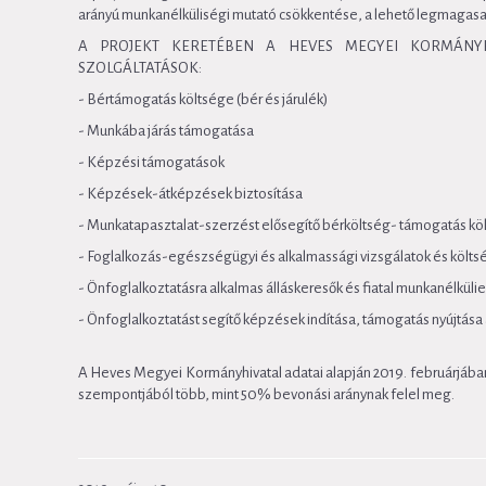
arányú munkanélküliségi mutató csökkentése, a lehető legmagasabb 
A PROJEKT KERETÉBEN A HEVES MEGYEI KORMÁNYH
SZOLGÁLTATÁSOK:
- Bértámogatás költsége (bér és járulék)
- Munkába járás támogatása
- Képzési támogatások
- Képzések-átképzések biztosítása
- Munkatapasztalat-szerzést elősegítő bérköltség- támogatás költ
- Foglalkozás-egészségügyi és alkalmassági vizsgálatok és költ
- Önfoglalkoztatásra alkalmas álláskeresők és fiatal munkanélkülie
- Önfoglalkoztatást segítő képzések indítása, támogatás nyújtása 
A Heves Megyei Kormányhivatal adatai alapján 2019. februárjában
szempontjából több, mint 50% bevonási aránynak felel meg.