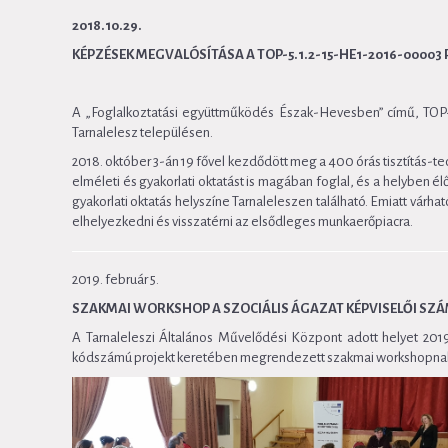
2018.10.29.
KÉPZÉSEK MEGVALÓSÍTÁSA A TOP-5.1.2-15-HE1-2016-00003
A „Foglalkoztatási együttműködés Észak-Hevesben” című, TOP
Tarnalelesz településen.
2018. október 3-án 19 fővel kezdődött meg a 400 órás tisztítás-t
elméleti és gyakorlati oktatást is magában foglal, és a helyben é
gyakorlati oktatás helyszíne Tarnaleleszen található. Emiatt várh
elhelyezkedni és visszatérni az elsődleges munkaerőpiacra.
2019. február 5.
SZAKMAI WORKSHOP A SZOCIÁLIS ÁGAZAT KÉPVISELŐI SZ
A Tarnaleleszi Általános Művelődési Központ adott helyet 20
kódszámú projekt keretében megrendezett szakmai workshopna