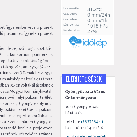
et figyelembe véve a projekt
dó paktumok, így jelen projekt
n létrejövő foglalkoztatási
én – a konzorciumi partnereink
s leghátrányosabb térségében.
ottak nyilván, amely 5,6% a 15-
rciumvezető Tarnalelesz egy 1
ELÉRHETŐSÉGEK
, a munkaképes korúak száma 1
sában 92-en voltak állástalanok
 Heves Megyei Kormányhivatal,
Gyöngyöspata Város
rejövő helyi paktum területi
Önkormányzata
gyösoroszi, Gyöngyössolymos,
3035 Gyöngyöspata
elyi paktum esetében a paktum
Fő utca 65.
erülete kiterjed a korábban a
Telefon:
+36 37 364-111
rozat szerinti három Gyöngyösi
Fax: +36 37 364-111/36
tosítandó került a projektben
ndszerének részeként számos
További elérhetőségek...