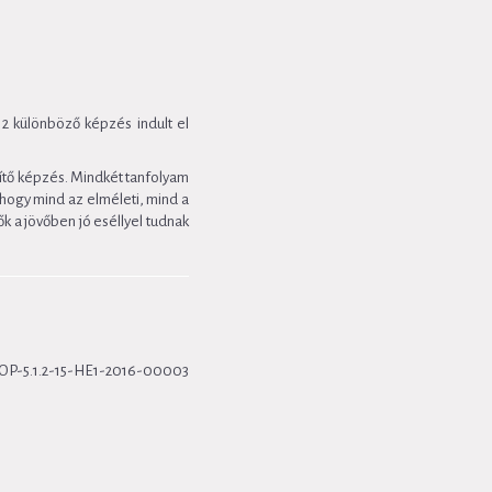
 különböző képzés indult el
gítő képzés. Mindkét tanfolyam
 hogy mind az elméleti, mind a
k a jövőben jó eséllyel tudnak
 TOP-5.1.2-15-HE1-2016-00003