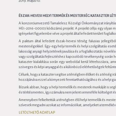
2019. május 10.
ÉSZAK-HEVESI HELYI TERMÉK ÉS MESTERSÉG KATASZTER L
A konzorciumvezető Tarnalelesz Községi Önkormányzat irányításá
HE1-2016-00003 kódszámú projekt. A projekt célja egy olyan m
igényeket figyelembe véve a projekt által lefedett terület foglalk
A paktum által lefedett észak-hevesi térség falusias jellegéb
mesterségekkel. Egy-egy helyi termék és helyi szolgáltatás eset
lakosság anyagi helyzetének javulása és a foglalkoztatás növe
vagy szolgáltatásfejlesztéshez kapcsolódó tevékenység során hely
kataszter kialakítása során egy weboldal kerül létrehozásra,
szöveges és képi anyaggal és a különböző elérhetőségek feltűnt
Célunk, hogy a kataszter segítse a térségben élőket és a térség 
hozzájárulva ezzel a környezeti fenntarthatóságához és a hely
Bízunk abban, hogy a helyi termelők és mesterek munkáját is seg
és térítésmentes, így számukra nem jelent semmiféle költséget és
Amennyiben felkeltettük a térségben élő helyi termelők és meste
szívesek megadni azokat az információkat, amelyeket a termékév
LETÖLTHETŐ ADATLAP