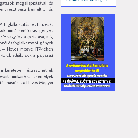
ogatások megállapításával és
ként részt vesz kiemelt Uniós
 A foglalkoztatás ösztönzését
sok humán-erőforrás igényeit
e és vagy foglalkoztatása, míg
ozói és foglalkoztatói igények
ma – Heves megye ITP-jében
üliek adják, akik a pályázati
tum keretében részesülhetnek
 bevont munkanélküli személyek
tató, másrészt a Heves Megyei