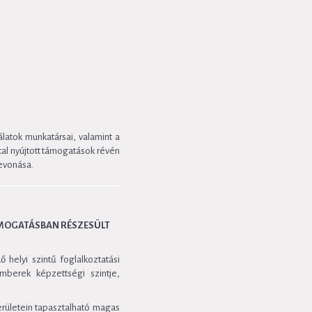
latok munkatársai, valamint a
tal nyújtott támogatások révén
bevonása.
ÁMOGATÁSBAN RÉSZESÜLT
helyi szintű foglalkoztatási
berek képzettségi szintje,
erületein tapasztalható magas