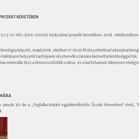
 PROJEKT KERETÉBEN
-5.1.2-15-HE1-2016-00003 kódszámú projekt keretében 2018. októberében 2
echnológia képzés, majd 2018. október 17-én 22 fő részvételével a konyhai kise
lő hátrányos helyzetű tanfolyami résztvevők számára kiemelt jelentőséggel bír,
atóan minimális lesz a lemorzsolódók száma, és a tanfolyamot sikeresen elvégző
ÁMÁRA
19. január 30-án a „Foglalkoztatási együttműködés Észak-Hevesben” című,
k.