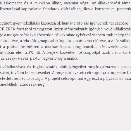
álláskeresést és a munkába állást, valamint végzi az álláskeresési tám
koztatással kapcsolatos feladatok ellátásában, illetve konzorciumi partner
ogatott gyermekellátási kapacitások humánerőforrás igényének fejlesztése.
 ERFA forrásból támogatott üzleti infrastruktúrát igénybe vevő vállalkozá
 projekt megvalósításával közvetlen célunk mintegy kétszázhetven ember képzés
kentése, a lehető legmagasabb foglalkoztatási szint elérése, a valós vállalk
ént a paktum keretében a munkaerő-piaci programokban résztvevők szá
hatóan eléri a 272 főt. A projekt közvetlen célcsoportját azok a munkanélk
k az Észak- Hevesi paktum egyes programjaiba.
i vállalkozások és foglalkoztatók, akik igényeiket megfogalmazva a pak
ésüket, további fejlesztéseiket. A projekt közvetett célcsoportja a projektbe
efedett terület lakossága. A projekt célcsoportját egyrészt a pályázati útmu
kanélküliek határozzák meg.