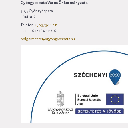
Gyöngyöspata Város Önkormányzata
3035 Gyöngyöspata
Fő utca 65.
Telefon:
+36 37 364-111
Fax: +36 37 364-111/36
polgarmester@gyongyospata.hu