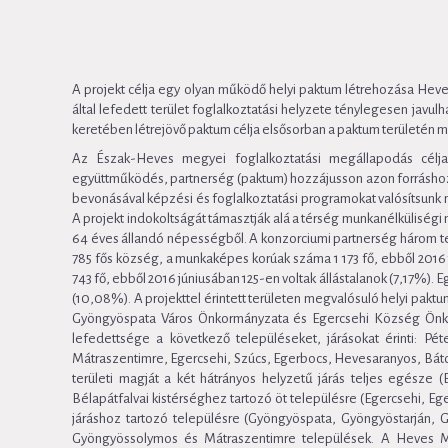
A projekt célja egy olyan működő helyi paktum létrehozása Hev
által lefedett terület foglalkoztatási helyzete ténylegesen javu
keretében létrejövő paktum célja elsősorban a paktum területén me
Az Észak-Heves megyei foglalkoztatási megállapodás célja, 
együttműködés, partnerség (paktum) hozzájusson azon forráshoz, 
bevonásával képzési és foglalkoztatási programokat valósítsun
A projekt indokoltságát támasztják alá a térség munkanélküliségi 
64 éves állandó népességből. A konzorciumi partnerség három te
785 fős község, a munkaképes korúak száma 1 173 fő, ebből 2016
743 fő, ebből 2016 júniusában 125-en voltak állástalanok (7,17%).
(10,08%). A projekttel érintett területen megvalósuló helyi pa
Gyöngyöspata Város Önkormányzata és Egercsehi Község Önkormá
lefedettsége a következő településeket, járásokat érinti: Pé
Mátraszentimre, Egercsehi, Szúcs, Egerbocs, Hevesaranyos, Bátor
területi magját a két hátrányos helyzetű járás teljes egésze (
Bélapátfalvai kistérséghez tartozó öt településre (Egercsehi, Eg
járáshoz tartozó településre (Gyöngyöspata, Gyöngyöstarján, Gy
Gyöngyössolymos és Mátraszentimre települések. A Heves Me