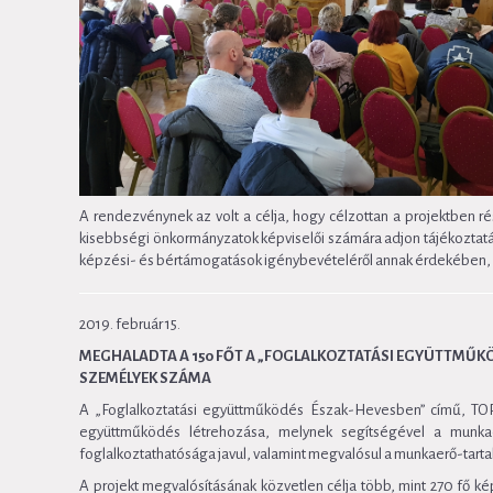
A rendezvénynek az volt a célja, hogy célzottan a projektben ré
kisebbségi önkormányzatok képviselői számára adjon tájékoztatás
képzési- és bértámogatások igénybevételéről annak érdekében, ho
2019. február 15.
MEGHALADTA A 150 FŐT A „FOGLALKOZTATÁSI EGYÜTTMŰK
SZEMÉLYEK SZÁMA
A „Foglalkoztatási együttműködés Észak-Hevesben” című, TOP-
együttműködés létrehozása, melynek segítségével a munkae
foglalkoztathatósága javul, valamint megvalósul a munkaerő-tarta
A projekt megvalósításának közvetlen célja több, mint 270 fő k