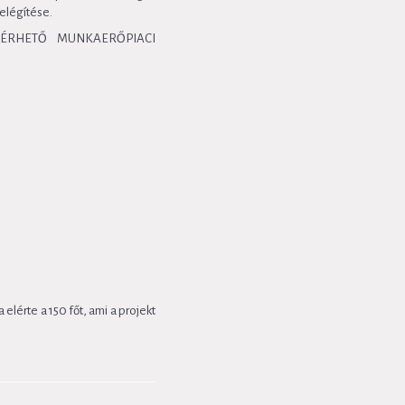
ielégítése.
LÉRHETŐ MUNKAERŐPIACI
érte a 150 főt, ami a projekt