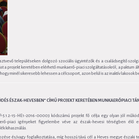
sztvevő településeken dolgozó szociális ügyintézők és a családsegítő szolgá
t a projekt keretében elérhető munkaerő-piaci szolgáltatásokról, a paktum ál
gy minél sikeresebb lehessen a célcsoport, azon belül is az inaktív lakosok 
ÖDÉS ÉSZAK-HEVESBEN” CÍMŰ PROJEKT KERETÉBEN MUNKAERŐPIACI T
5.1.2-15-HE1-2016-00003 kódszámú projekt fő célja egy olyan jól működő 
rő-piaci igényeket figyelembe véve az észak-hevesi térségben élő em
lék kihasználás.
épzése és/vagy foglalkoztatása, míg hosszú távú cél a Heves megye északi t