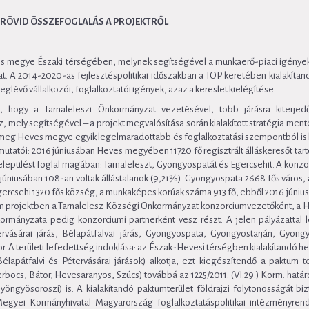
RÖVID ÖSSZEFOGLALÁS A PROJEKTRŐL
es megye Északi térségében, melynek segítségével a munkaerő-piaci igények
lhat. A 2014-2020-as fejlesztéspolitikai időszakban a TOP keretében kialakítan
glévő vállalkozói, foglalkoztatói igények, azaz a kereslet kielégítése.
hogy a Tarnaleleszi Önkormányzat vezetésével, több járásra kiterjedőe
mely segítségével – a projekt megvalósítása során kialakított stratégia ment
k meg Heves megye egyik legelmaradottabb és foglalkoztatási szempontból i
mutatói: 2016 júniusában Heves megyében 11720 fő regisztrált álláskeresőt tart
lepülést foglal magában: Tarnaleleszt, Gyöngyöspatát és Egercsehit. A konzo
 júniusában 108-an voltak állástalanok (9,21%). Gyöngyöspata 2668 fős város
 Egercsehi 1320 fős község, a munkaképes korúak száma 913 fő, ebből 2016 júniu
ktum projektben a Tarnalelesz Községi Önkormányzat konzorciumvezetőként, a
nyzata pedig konzorciumi partnerként vesz részt. A jelen pályázattal lét
tervásárai járás, Bélapátfalvai járás, Gyöngyöspata, Gyöngyöstarján, Gyön
. A területi lefedettség indoklása: az Észak-Hevesi térségben kialakítandó h
Bélapátfalvi és Pétervásárai járások) alkotja, ezt kiegészítendő a paktum t
erbocs, Bátor, Hevesaranyos, Szúcs) továbbá az 1225/2011. (VI.29.) Korm. hatá
öngyösoroszi) is. A kialakítandó paktumterület földrajzi folytonosságát biz
gyei Kormányhivatal Magyarország foglalkoztatáspolitikai intézményre