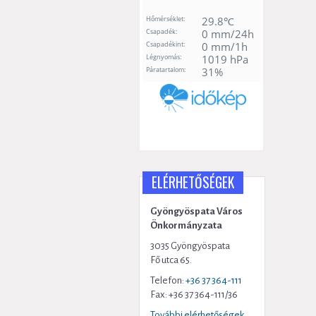
ELÉRHETŐSÉGEK
Gyöngyöspata Város
Önkormányzata
3035 Gyöngyöspata
Fő utca 65.
Telefon:
+36 37 364-111
Fax: +36 37 364-111/36
További elérhetőségek...