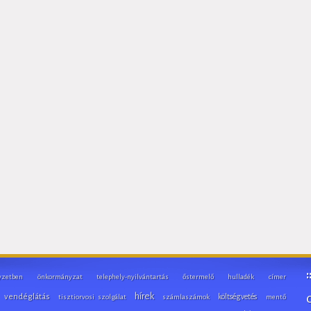
yzetben
önkormányzat
telephely-nyilvántartás
őstermelő
hulladék
címer
hírek
vendéglátás
költségvetés
tisztiorvosi szolgálat
számlaszámok
mentő