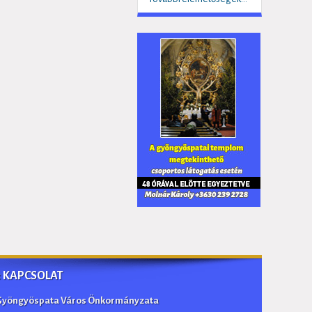
:: KAPCSOLAT
Gyöngyöspata Város Önkormányzata