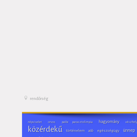
rendőrség
hagyomány
népviselet
orvos
palóc parasztolimpia
vészhel
közérdekű
ünnep
történelem
adó
egészségügy