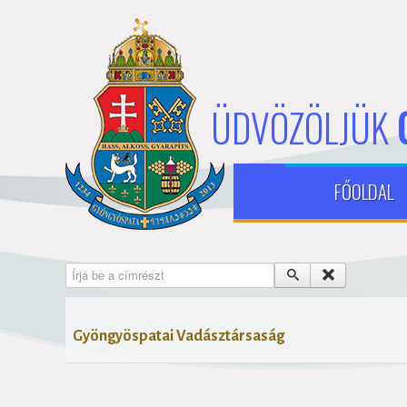
ÜDVÖZÖLJÜK
FŐOLDAL
Írja be a címrészt
Gyöngyöspatai Vadásztársaság