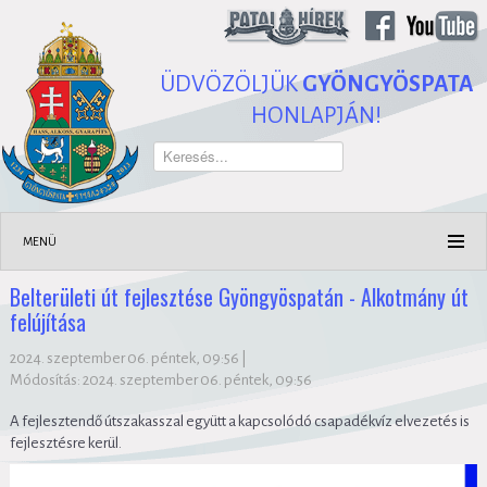
ÜDVÖZÖLJÜK
GYÖNGYÖSPATA
HONLAPJÁN!
Keresés...
MENÜ
Belterületi út fejlesztése Gyöngyöspatán - Alkotmány út
felújítása
2024. szeptember 06. péntek, 09:56
|
Módosítás: 2024. szeptember 06. péntek, 09:56
A fejlesztendő útszakasszal együtt a kapcsolódó csapadékvíz elvezetés is
fejlesztésre kerül.