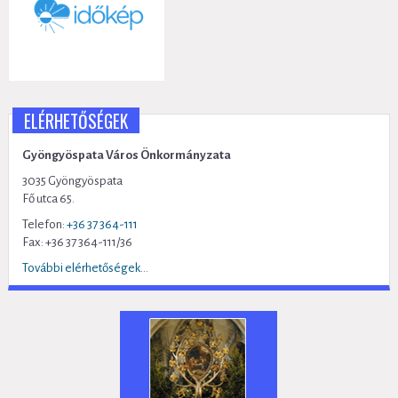
ELÉRHETŐSÉGEK
Gyöngyöspata Város Önkormányzata
3035 Gyöngyöspata
Fő utca 65.
Telefon:
+36 37 364-111
Fax: +36 37 364-111/36
További elérhetőségek...