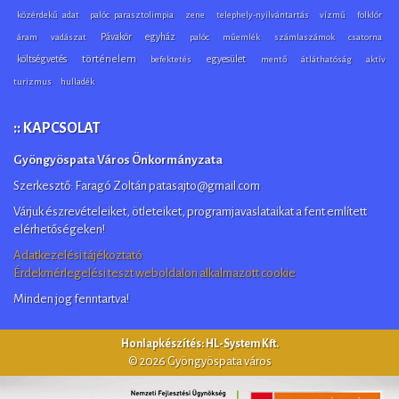
közérdekű adat
palóc parasztolimpia
zene
telephely-nyilvántartás
vízmű
folklór
Pávakör
egyház
áram
vadászat
palóc
műemlék
számlaszámok
csatorna
költségvetés
történelem
egyesület
befektetés
mentő
átláthatóság
aktív
turizmus
hulladék
:: KAPCSOLAT
Gyöngyöspata Város Önkormányzata
Szerkesztő: Faragó Zoltán patasajto@gmail.com
Várjuk észrevételeiket, ötleteiket, programjavaslataikat a fent említett
elérhetőségeken!
Adatkezelési tájékoztató
Érdekmérlegelési teszt weboldalon alkalmazott cookie
Minden jog fenntartva!
Honlapkészítés: HL-System Kft.
© 2026 Gyöngyöspata város