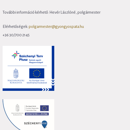
További információ kérhető: Hevér Lászlóné, polgármester
Elérhetőségek:
polgarmester@gyongyospata.hu
+36 30/700 2145