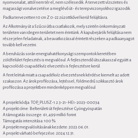
nyomvonalat, attól nem tér el, nem szélesedik. A tervezett vízszintes és
magassági vonalvezetése a meglévő út- és terepviszonyokhoz igazodik.
Padka tervezetten 10 cm Z 0-22 zúzottkővel kerül felújításra.
Az Alkotmány út a Szűcsi útba csatlakozik, mely szintén önkormányzati
területen van idegen területet nem érintünk. A kapubejárók felújítása nem
része jelen feladatnak, a beavatkozással érintett részeken a padkaanyagot
tovább kell vezetni.
A beruházás során energiahatékonysági szempontok keretében
zöldfelület fejlesztés is megvalósul. A fejlesztendő útszakasszal együtt a
kapcsolódó csapadékvíz elvezetés is fejlesztésre kerül.
A fent leírtak miatt a csapadékvíz elvezetésnek kérdése kiemelt az adott
szakaszon. Az árok profilozása, lejtéssel, földmedrű szikkasztó árok
profilozása a projektben mindenképpen megvalósul.
A projekt kódja: TOP_PLUSZ-1.2.3-21-HE1-2023-00034
A projekt címe: Belterületi út fejlesztése Gyöngyöspatán
A támogatás összege: 61,499 millió forint
Támogatás intenzitása: 100 %
A projekt megvalósításának kezdete: 2023.06.01.
A projekt várható befejezése: 2024.12.31.