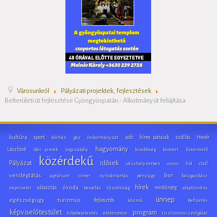
Városunkról
Pályázati projektek, fejlesztések
Belterületi út fejlesztése Gyöngyöspatán - Alkotmány út felújítása
kultúra
sport
adó
híres pataiak
szállás
Hevér
kórház
gáz
önkormányzat
hagyomány
Lászlóné
Vári pincék
jogszabály
kisebbség
koncert
őstermelő
közérdekű
idősek
Pályázat
civil
vészhelyzetben
orvos
híd
vendéglátás
bor
agrárium
címer
nyilvántartás
pénzügy
falugazdász
hírek
választás
óvoda
rendőrség
népviselet
bevallás
tűzoltóság
alaptörvény
ünnep
egészségügy
turizmus
fejlesztés
közmű
befizetés
képviselőtestület
program
hibabejelentés
elektromos
tisztiorvosi szolgálat