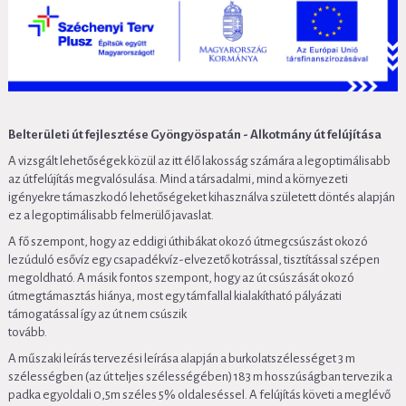
Belterületi út fejlesztése Gyöngyöspatán -
Alkotmány út felújítása
A vizsgált lehetőségek közül az itt élő lakosság számára a legoptimálisabb
az útfelújítás megvalósulása. Mind a társadalmi, mind a környezeti
igényekre támaszkodó lehetőségeket kihasználva született döntés alapján
ez a legoptimálisabb felmerülő javaslat.
A fő szempont, hogy az eddigi úthibákat okozó útmegcsúszást okozó
lezúduló esővíz egy csapadékvíz-elvezető kotrással, tisztítással szépen
megoldható. A másik fontos szempont, hogy az út csúszását okozó
útmegtámasztás hiánya, most egy támfallal kialakítható pályázati
támogatással így az út nem csúszik
tovább.
A műszaki leírás tervezési leírása alapján a burkolatszélességet 3 m
szélességben (az út teljes szélességében) 183 m hosszúságban tervezik a
padka egyoldali 0,5m széles 5% oldaleséssel. A felújítás követi a meglévő