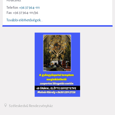
Fő utca 65.
Telefon:
+36 37 364-111
Fax: +36 37 364-111/36
További elérhetőségek...
Széleskedvű Rendezvényház