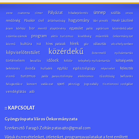
ünnep
Pályázat
szállás
zene
csatorna
címer
hibabejelentés
orvos
hagyomány
rendőrség
Pávakör
civil
Hevér Lászlóné
átláthatóság
Vári pincék
bor
egyesület
áram
kórház
mentő
alaptörvény
palóc
agrárium
közérdekű adat
program
számlaszámok
aktív turizmus
kisebbség
műemlék
önkormányzat
hírek
kultúra
híres pataiak
választás
közmű
híd
gáz
vészhelyzetben
közérdekű
képviselőtestület
őstermelő
nyilvántartás
idősek
történelem
költségvetés
bevallás
folklór
telephely-nyilvántartás
óvoda
egyház
egészségügy
fejlesztés
befektetés
hulladék
népviselet
turizmus
vízmű
palóc parasztolimpia
elektromos
tűzoltóság
befizetés
sport
falugazdász
koncert
vadászat
pénzügy
jogszabály
tisztiorvosi szolgálat
vendéglátás
adó
:: KAPCSOLAT
Gyöngyöspata Város Önkormányzata
Szerkesztő: Faragó Zoltán patasajto@gmail.com
Várjuk észrevételeiket, ötleteiket, programjavaslataikat a fent említett