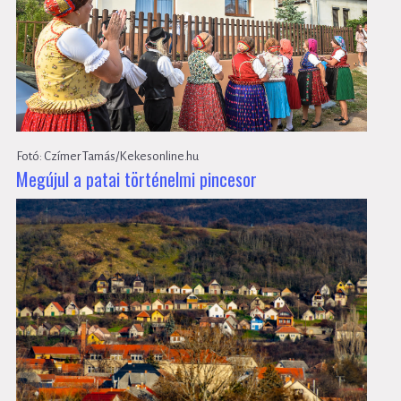
Fotó: Czímer Tamás/Kekesonline.hu
Megújul a patai történelmi pincesor