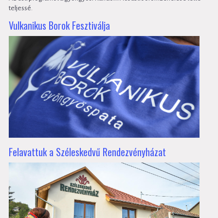
teljessé.
Vulkanikus Borok Fesztiválja
Felavattuk a Széleskedvű Rendezvényházat