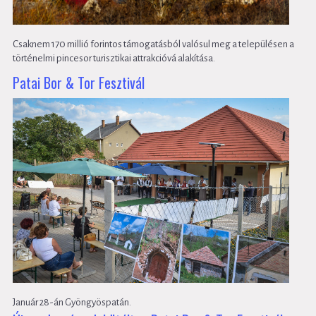
Csaknem 170 millió forintos támogatásból valósul meg a településen a
történelmi pincesor turisztikai attrakcióvá alakítása.
Patai Bor & Tor Fesztivál
Január 28-án Gyöngyöspatán.