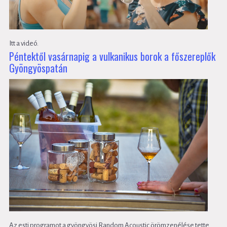
Itt a videó.
Péntektől vasárnapig a vulkanikus borok a főszereplők
Gyöngyöspatán
Az esti programot a gyöngyösi Random Acoustic örömzenélése tette