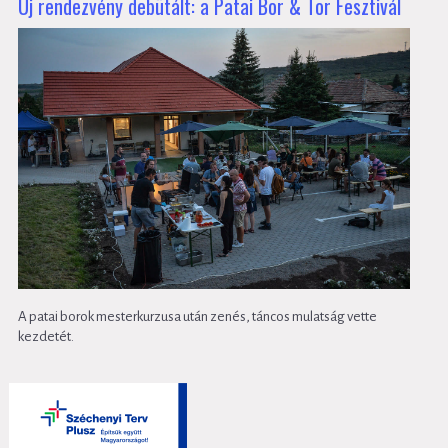
Új rendezvény debütált: a Patai Bor & Tor Fesztivál
A patai borok mesterkurzusa után zenés, táncos mulatság vette
kezdetét.