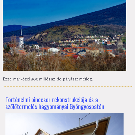
Ezzel már közel 800 milliós az idei pályázati mérleg.
Történelmi pincesor rekonstrukciója és a
szőlőtermelés hagyományai Gyöngyöspatán