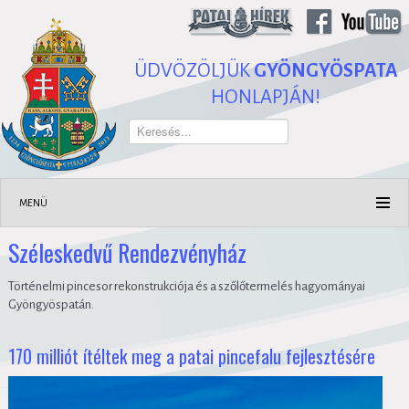
ÜDVÖZÖLJÜK
GYÖNGYÖSPATA
HONLAPJÁN!
Keresés...
MENÜ
Széleskedvű Rendezvényház
Történelmi pincesor rekonstrukciója és a szőlőtermelés hagyományai
Gyöngyöspatán.
170 milliót ítéltek meg a patai pincefalu fejlesztésére