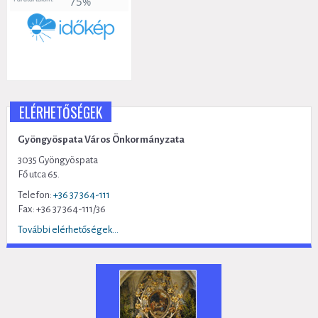
ELÉRHETŐSÉGEK
Gyöngyöspata Város Önkormányzata
3035 Gyöngyöspata
Fő utca 65.
Telefon:
+36 37 364-111
Fax: +36 37 364-111/36
További elérhetőségek...