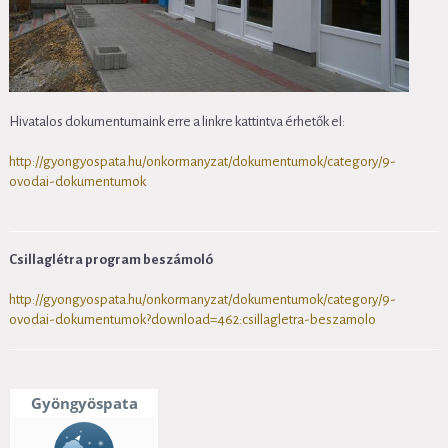
Hivatalos dokumentumaink erre a linkre kattintva érhetők el:
http://gyongyospata.hu/onkormanyzat/dokumentumok/category/9-
ovodai-dokumentumok
Csillaglétra program beszámoló
http://gyongyospata.hu/onkormanyzat/dokumentumok/category/9-
ovodai-dokumentumok?download=462:csillagletra-beszamolo