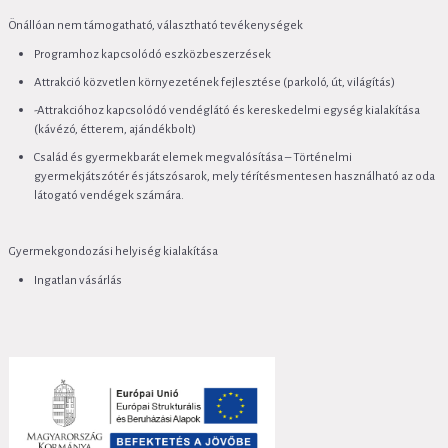
Önállóan nem támogatható, választható tevékenységek
Programhoz kapcsolódó eszközbeszerzések
Attrakció közvetlen környezetének fejlesztése (parkoló, út, világítás)
-Attrakcióhoz kapcsolódó vendéglátó és kereskedelmi egység kialakítása
(kávézó, étterem, ajándékbolt)
Család és gyermekbarát elemek megvalósítása – Történelmi
gyermekjátszótér és játszósarok, mely térítésmentesen használható az oda
látogató vendégek számára.
Gyermekgondozási helyiség kialakítása
Ingatlan vásárlás