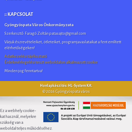
:: KAPCSOLAT
Gyöngyöspata Város Önkormányzata
Szerkesztő: Faragó Zoltán patasajto@gmail.com
Várjuk észrevételeiket, ötleteiket, programjavaslataikat a fent említett
elérhetőségeken!
Adatkezelési tájékoztató
Érdekmérlegelési teszt weboldalon alkalmazott cookie
Minden jog fenntartva!
Honlapkészítés: HL-System Kft.
© 2026 Gyöngyöspata város
Ez a webhely cookie-
kat használ, melyekre
szükség van a
weboldal teljes működéséhez.