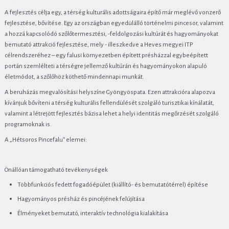
A fejlesztés célja egy, a térség kulturális adottságaira építő már meglévő vonzerő
fejlesztése, bővítése. Egy az országban egyedülálló történelmi pincesor, valamint
a hozzá kapcsolódó szőlőtermesztési, -feldolgozási kultúrát és hagyományokat
bemutató attrakció fejlesztése, mely - illeszkedve a Heves megyei ITP
célrendszeréhez – egy falusi környezetben épített présházzal egybeépített
portán szemlélteti a térségre jellemző kultúrán és hagyományokon alapuló
életmódot, a szőlőhöz köthető mindennapi munkát.
A beruházás megvalósítási helyszíne Gyöngyöspata. Ezen attrakcióra alapozva
kívánjuk bővíteni a térség kulturális fellendülését szolgáló turisztikai kínálatát,
valamint a létrejött fejlesztés bázisa lehet a helyi identitás megőrzését szolgáló
programoknak is.
A „Hétsoros Pincefalu” elemei:
Önállóan támogatható tevékenységek
Többfunkciós fedett fogadóépület (kiállító- és bemutatótérrel) építése
Hagyományos présház és pincéjének felújítása
Élményeket bemutató, interaktív technológia kialakítása