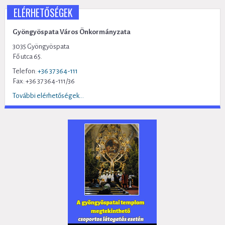
ELÉRHETŐSÉGEK
Gyöngyöspata Város Önkormányzata
3035 Gyöngyöspata
Fő utca 65.
Telefon:
+36 37 364-111
Fax: +36 37 364-111/36
További elérhetőségek...