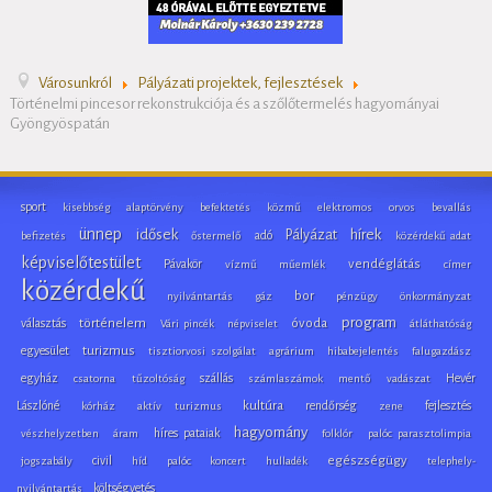
Városunkról
Pályázati projektek, fejlesztések
Történelmi pincesor rekonstrukciója és a szőlőtermelés hagyományai
Gyöngyöspatán
sport
kisebbség
alaptörvény
befektetés
közmű
elektromos
orvos
bevallás
ünnep
idősek
hírek
Pályázat
adó
befizetés
őstermelő
közérdekű adat
képviselőtestület
Pávakör
vendéglátás
vízmű
műemlék
címer
közérdekű
bor
nyilvántartás
gáz
pénzügy
önkormányzat
program
választás
történelem
óvoda
Vári pincék
népviselet
átláthatóság
egyesület
turizmus
tisztiorvosi szolgálat
agrárium
hibabejelentés
falugazdász
egyház
szállás
Hevér
csatorna
tűzoltóság
számlaszámok
mentő
vadászat
Lászlóné
kultúra
rendőrség
fejlesztés
kórház
aktív turizmus
zene
hagyomány
híres pataiak
vészhelyzetben
áram
folklór
palóc parasztolimpia
civil
egészségügy
jogszabály
híd
palóc
koncert
hulladék
telephely-
költségvetés
nyilvántartás