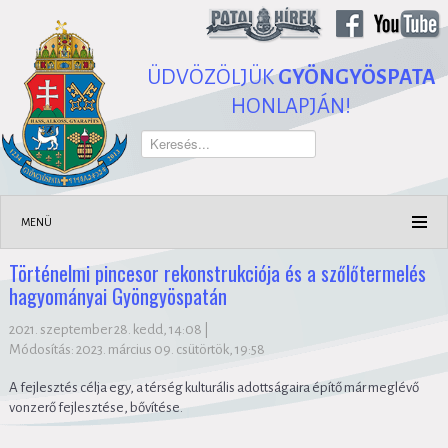
ÜDVÖZÖLJÜK
GYÖNGYÖSPATA
HONLAPJÁN!
Keresés...
MENÜ
Történelmi pincesor rekonstrukciója és a szőlőtermelés
hagyományai Gyöngyöspatán
2021. szeptember 28. kedd, 14:08
|
Módosítás: 2023. március 09. csütörtök, 19:58
A fejlesztés célja egy, a térség kulturális adottságaira építő már meglévő
vonzerő fejlesztése, bővítése.