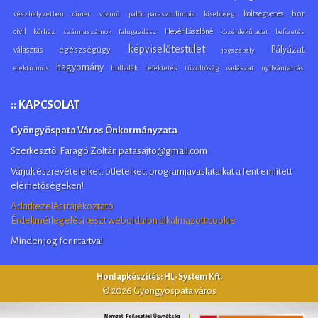
költségvetés
bor
vészhelyzetben
címer
vízmű
palóc parasztolimpia
kisebbség
civil
Hevér Lászlóné
kórház
számlaszámok
falugazdász
közérdekű adat
befizetés
képviselőtestület
Pályázat
választás
egészségügy
jogszabály
hagyomány
elektromos
hulladék
befektetés
tűzoltóság
vadászat
nyilvántartás
:: KAPCSOLAT
Gyöngyöspata Város Önkormányzata
Szerkesztő: Faragó Zoltán patasajto@gmail.com
Várjuk észrevételeiket, ötleteiket, programjavaslataikat a fent említett
elérhetőségeken!
Adatkezelési tájékoztató
Érdekmérlegelési teszt weboldalon alkalmazott cookie
Minden jog fenntartva!
Honlapkészítés: HL-System Kft.
© 2026 Gyöngyöspata város