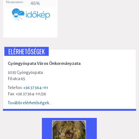
ELÉRHETŐSÉGEK
Gyöngyöspata Város Önkormányzata
3035 Gyöngyöspata
Fő utca 65.
Telefon:
+36 37 364-111
Fax: +36 37 364-111/36
További elérhetőségek...