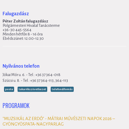
Falugazdász
Péter Zoltán falugazdász
Polgármesteri Hivatal Tanácsterme
+36-30 445-5564
Minden hétfőn 8 - 16 óra
Ebédszünet: 12.00-12.30
Nyilvános telefon
Jókai Mór u. 6. - Tel.: +36 37 364-018
Szücsi u. 8. - Tel.: +36 37 364-113, 364-113
posta
takarékszövetkezet
telefonállomás
PROGRAMOK
"MUZSIKÁL AZ ERDŐ" - MÁTRAI MŰVÉSZETI NAPOK 2026 –
GYÖNGYÖSPATA-NAGYPARLAG