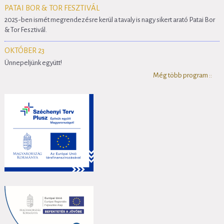
PATAI BOR & TOR FESZTIVÁL
2025-ben ismét megrendezésre kerül a tavaly is nagy sikert arató Patai Bor
& Tor Fesztivál.
OKTÓBER 23
Ünnepeljünk együtt!
Még több program ::