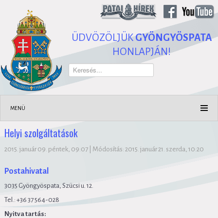
ÜDVÖZÖLJÜK
GYÖNGYÖSPATA
HONLAPJÁN!
Keresés...
MENÜ
Helyi szolgáltatások
2015. január 09. péntek, 09:07
|
Módosítás: 2015. január 21. szerda, 10:20
Postahivatal
3035 Gyöngyöspata, Szücsi u. 12.
Tel.:
+36
37 564-028
Nyitva tartás: