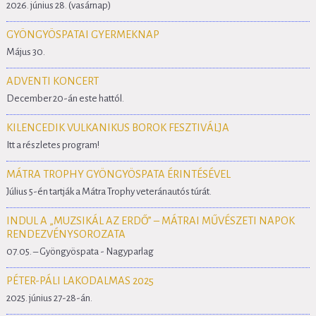
2026. június 28. (vasárnap)
GYÖNGYÖSPATAI GYERMEKNAP
Május 30.
ADVENTI KONCERT
December 20-án este hattól.
KILENCEDIK VULKANIKUS BOROK FESZTIVÁLJA
Itt a részletes program!
MÁTRA TROPHY GYÖNGYÖSPATA ÉRINTÉSÉVEL
Július 5-én tartják a Mátra Trophy veteránautós túrát.
INDUL A „MUZSIKÁL AZ ERDŐ” – MÁTRAI MŰVÉSZETI NAPOK
RENDEZVÉNYSOROZATA
07.05. – Gyöngyöspata - Nagyparlag
PÉTER-PÁLI LAKODALMAS 2025
2025. június 27-28-án.