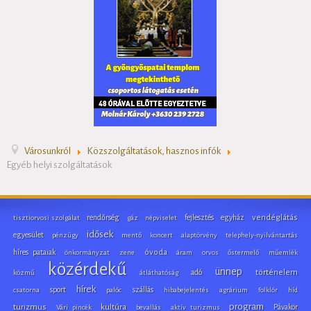
Városunkról
Közszolgáltatások, hasznos infók
Egyéb helyi szolgáltatások
rendőrség
fejlesztés
egyház
vendéglátás
tisztiorvosi szolgálat
gáz
népviselet
idősek
egyesület
pénzügy
mentő
koncert
alaptörvény
telephely-nyilvántartás
híres pataiak
óvoda
önkormányzat
zene
áram
orvos
őstermelő
műemlék
közérdekű
ünnep
adó
történelem
közmű
átláthatóság
hírek
sport
szállás
csatorna
palóc
hibabejelentés
agrárium
folklór
híd
program
turizmus
kultúra
Pávakör
Vári pincék
bevallás
aktív turizmus