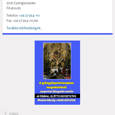
3035 Gyöngyöspata
Fő utca 65.
Telefon:
+36 37 364-111
Fax: +36 37 364-111/36
További elérhetőségek...
folklór