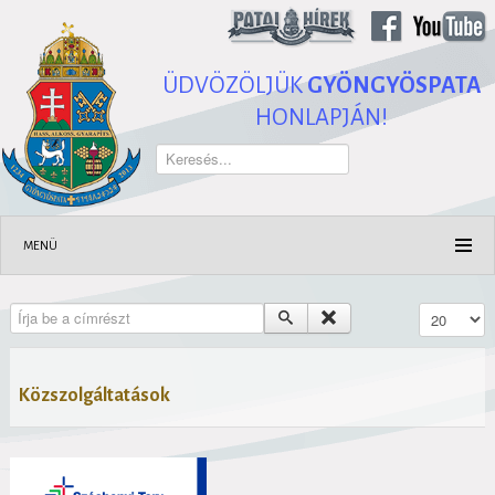
ÜDVÖZÖLJÜK
GYÖNGYÖSPATA
HONLAPJÁN!
Keresés...
MENÜ
Írja be a címrészt
Tételek #
Közszolgáltatások