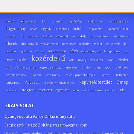
költségvetés
bor
vendéglátás
mentő
vízmű
alaptörvény
elektromos
hagyomány
egyház
kultúra
orvos
kisebbség
népviselet
közérdekű adat
óvoda
szállás
híd
hulladék
műemlék
jogszabály
hibabejelentés
tűzoltóság
idősek
híres pataiak
civil
nyilvántartás
tisztiorvosi szolgálat
folklór
Vári pincék
hírek
történelem
bevallás
agrárium
kórház
önkormányzat
falugazdász
gáz
közérdekű
Hevér Lászlóné
választás
Pávakör
átláthatóság
áram
egészségügy
fejlesztés
sport
palóc
vészhelyzetben
pénzügy
zene
befektetés
számlaszámok
közmű
őstermelő
palóc parasztolimpia
koncert
befizetés
képviselőtestület
ünnep
Pályázat
turizmus
telephely-nyilvántartás
program
rendőrség
egyesület
adó
vadászat
címer
aktív turizmus
csatorna
:: KAPCSOLAT
Gyöngyöspata Város Önkormányzata
Szerkesztő: Faragó Zoltán patasajto@gmail.com
Várjuk észrevételeiket, ötleteiket, programjavaslataikat a fent említett