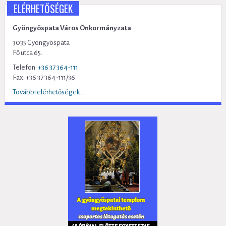
ELÉRHETŐSÉGEK
Gyöngyöspata Város Önkormányzata
3035 Gyöngyöspata
Fő utca 65.
Telefon:
+36 37 364-111
Fax: +36 37 364-111/36
További elérhetőségek...