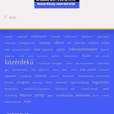
áram
történelem
óvoda
mentő
csatorna
elektromos
befizetés
jogszabály
idősek
rendőrség
adó
választás
kultúra
szállás
műemlék
hibabejelentés
képviselőtestület
Hevér Lászlóné
egyház
palóc parasztolimpia
közmű
civil
Pávakör
vadászat
aktív turizmus
kórház
alaptörvény
Vári pincék
közérdekű
tisztiorvosi szolgálat
címer
vészhelyzetben
népviselet
bor
híres pataiak
gáz
nyilvántartás
híd
agrárium
orvos
zene
hulladék
egyesület
fejlesztés
turizmus
kisebbség
koncert
őstermelő
átláthatóság
program
hagyomány
egészségügy
bevallás
pénzügy
folklór
befektetés
sport
falugazdász
telephely-nyilvántartás
közérdekű adat
számlaszámok
ünnep
Pályázat
vendéglátás
költségvetés
tűzoltóság
palóc
áram
vízmű
hírek
önkormányzat