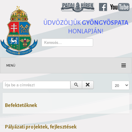
ÜDVÖZÖLJÜK
GYÖNGYÖSPATA
HONLAPJÁN!
Keresés...
MENÜ
Írja be a címrészt
Tételek #
Befektetőknek
Pályázati projektek, fejlesztések