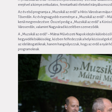
erejével a környezettudatos, fenntartható életvitel irányába mozd
Az év első programja a „Muzsikál az erdő” a Hírös Városban május 1
Tőserdőn. Az év legnagyobb eseménye a „Muzsikál az erdő” – Mát
kerül megrendezésre. Ősszel pedig a „Muzsikál az erdő” a Körö
Városerdőn, valamint Nagyvárad közelében szerveződik.
A „Muzsikál az erdő” – Mátrai Művészeti Napok idején különböző h
hegyvidéki bükkösökig, közben felfedezzük a helyi közösségek érté
az idelátogatóknak, hanem hangsúlyozzuk, hogy az erdő a nyári hő
programoknak.