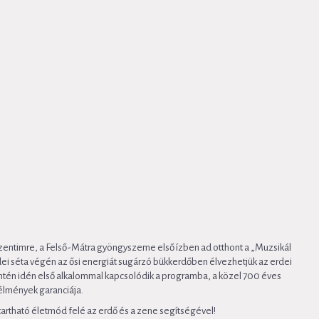
szentimre, a Felső-Mátra gyöngyszeme első ízben ad otthont a „Muzsikál
rdei séta végén az ősi energiát sugárzó bükkerdőben élvezhetjük az erdei
ntén idén első alkalommal kapcsolódik a programba, a közel 700 éves
élmények garanciája.
tartható életmód felé az erdő és a zene segítségével!