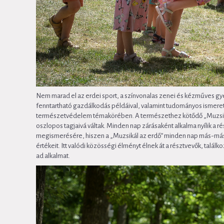
Nem marad el az erdei sport, a színvonalas zenei és kézműves 
fenntartható gazdálkodás példáival, valamint tudományos ismeret
természetvédelem témakörében. A természethez kötődő „Muzsikál
oszlopos tagjaivá váltak. Minden nap zárásaként alkalma nyílik a 
megismerésére, hiszen a „Muzsikál az erdő” minden nap más-más te
értékeit. Itt valódi közösségi élményt élnek át a résztvevők, ta
ad alkalmat.