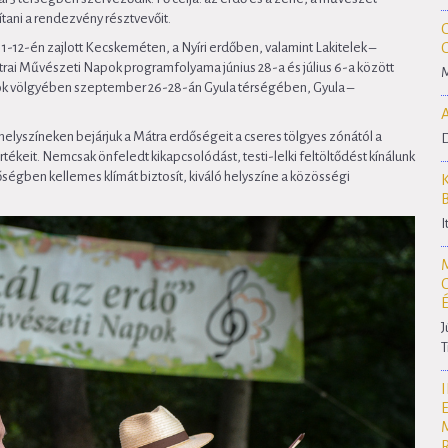
ítani a rendezvény résztvevőit.
1-12-én zajlott Kecskeméten, a Nyíri erdőben, valamint Lakitelek –
rai Művészeti Napok programfolyama június 28-a és július 6-a között
M
sök völgyében szeptember 26-28-án Gyula térségében, Gyula –
elyszíneken bejárjuk a Mátra erdőségeit a cseres tölgyes zónától a
D
keit. Nemcsak önfeledt kikapcsolódást, testi-lelki feltöltődést kínálunk
ségben kellemes klímát biztosít, kiváló helyszíne a közösségi
I
J
T