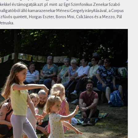
ekkel és támogatják azt. pl. mint: az Egri Szimfonikus Zenekar Szabó
llgatóiból álló kamarazenekar Ménesi Gergely irányításával, a Corpus
fúvós quintett, Horgas Eszter, Boros Misi, Csík János és a Mezzo, Pál
etruska.