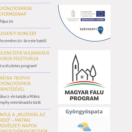
GYÖNGYÖSPATAI
GYERMEKNAP
ájus 30.
ADVENTI KONCERT
ecember 20-án este hattól.
KILENCEDIK VULKANIKUS
BOROK FESZTIVÁLJA
tt a részletes program!
MÁTRA TROPHY
GYÖNGYÖSPATA
ÉRINTÉSÉVEL
úlius 5-én tartják a Mátra
rophy veteránautós túrát.
INDUL A „MUZSIKÁL AZ
ERDŐ” – MÁTRAI
MŰVÉSZETI NAPOK
RENDEZVÉNYSOROZATA