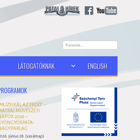
Keresés...
LÁTOGATÓKNAK
ENGLISH
PROGRAMOK
"MUZSIKÁL AZ ERDŐ" -
MÁTRAI MŰVÉSZETI
NAPOK 2026 –
GYÖNGYÖSPATA-
NAGYPARLAG
026. június 28. (vasárnap)