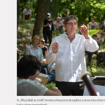
A „Muzsikál az erdő” rendezvénysorozat sajátos szervezési el
helyszínen megjelenik.