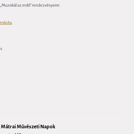
„Muzsikál az erdő” rendezvényeire.
erdo.hu
s.
- Mátrai Művészeti Napok