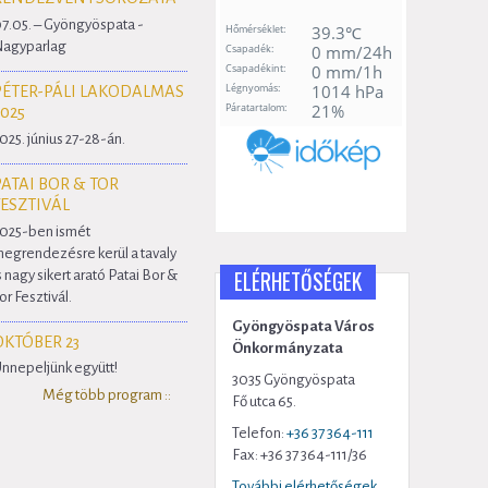
7.05. – Gyöngyöspata -
agyparlag
PÉTER-PÁLI LAKODALMAS
2025
025. június 27-28-án.
PATAI BOR & TOR
FESZTIVÁL
025-ben ismét
egrendezésre kerül a tavaly
ELÉRHETŐSÉGEK
s nagy sikert arató Patai Bor &
or Fesztivál.
Gyöngyöspata Város
OKTÓBER 23
Önkormányzata
nnepeljünk együtt!
3035 Gyöngyöspata
Még több program ::
Fő utca 65.
Telefon:
+36 37 364-111
Fax: +36 37 364-111/36
További elérhetőségek...