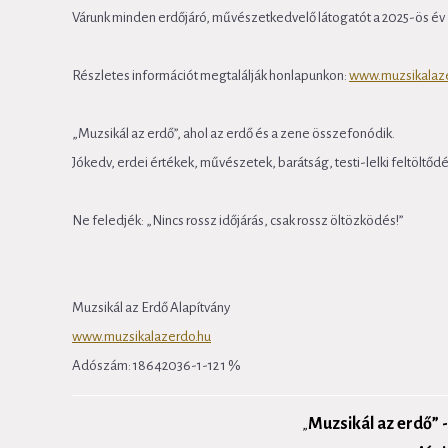
Várunk minden erdőjáró, művészetkedvelő látogatót a 2025-ös év 
Részletes információt megtalálják honlapunkon:
www.muzsikalaz
„Muzsikál az erdő”, ahol az erdő és a zene összefonódik.
Jókedv, erdei értékek, művészetek, barátság, testi-lelki feltöltődé
Ne feledjék: „Nincs rossz időjárás, csak rossz öltözködés!”
Muzsikál az Erdő Alapítvány
www.muzsikalazerdo.hu
Adószám: 18642036-1-12 1 %
Muzsikál az erdő” 
„