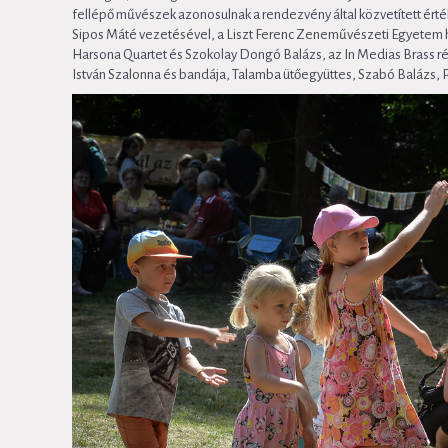
fellépő művészek azonosulnak a rendezvény által közvetített érték
Sipos Máté vezetésével, a Liszt Ferenc Zeneművészeti Egyetem ha
Harsona Quartet és Szokolay Dongó Balázs, az In Medias Brass réz
István Szalonna és bandája, Talamba ütőegyüttes, Szabó Balázs, P