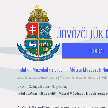
ÜDVÖZÖLJÜK
FŐOLDAL
Indul a „Muzsikál az erdő” – Mátrai Művészeti N
2025. június 20. péntek, 02:36
|
Módosítás: 2025. június 20. péntek,
07.05. – Gyöngyöspata - Nagyparlag
Indul a „Muzsikál az erdő” – Mátrai Művészeti Napok rende
A „Muzsikál az erdő” rendezvénysorozat 2025-ben a 22. alkalommal