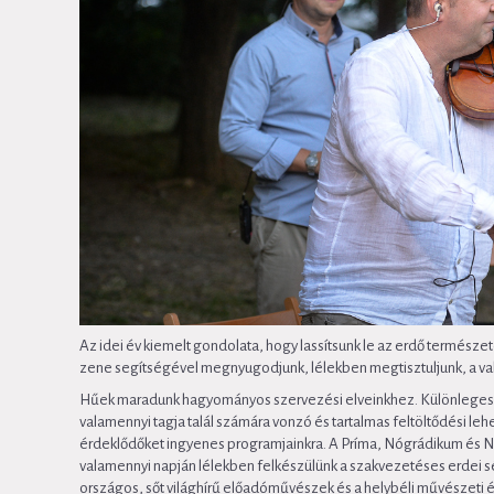
Az idei év kiemelt gondolata, hogy lassítsunk le az erdő természe
zene segítségével megnyugodjunk, lélekben megtisztuljunk, a való
Hűek maradunk hagyományos szervezési elveinkhez. Különleges er
valamennyi tagja talál számára vonzó és tartalmas feltöltődési le
érdeklődőket ingyenes programjainkra. A Príma, Nógrádikum és Nív
valamennyi napján lélekben felkészülünk a szakvezetéses erdei sét
országos, sőt világhírű előadóművészek és a helybéli művészeti é