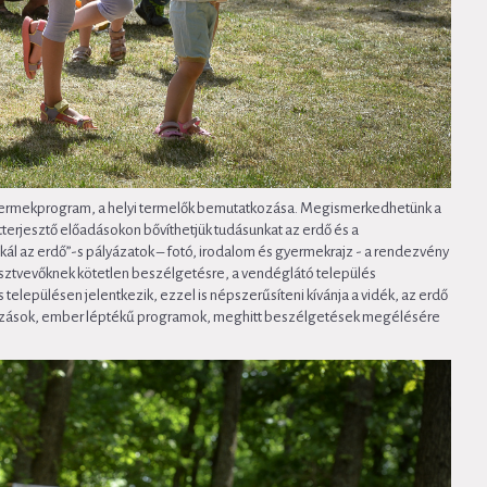
gyermekprogram, a helyi termelők bemutatkozása. Megismerkedhetünk a
terjesztő előadásokon bővíthetjük tudásunkat az erdő és a
 az erdő”-s pályázatok – fotó, irodalom és gyermekrajz - a rendezvény
résztvevőknek kötetlen beszélgetésre, a vendéglátó település
lepülésen jelentkezik, ezzel is népszerűsíteni kívánja a vidék, az erdő
lálkozások, ember léptékű programok, meghitt beszélgetések megélésére