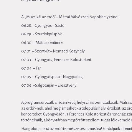
A „Muzsikál az erdő” – Mátrai Művészeti Napok helyszínei:
06.28. –Gyöngyös – Sástó
06.29. - Szurdokpüspöki
06.30. – Mátraszentimre
07.01. – Szentkút – Nemzeti Kegyhely
07.03. – Gyöngyös, Ferences Kolostorkert
07.04. – Tar
07.05. – Gyöngyöspata - Nagyparlag
07.06. –Salgótarján – Eresztvény
A programsorozatban idén két új helyszín is bemutatkozik. Mátra
az erdő”-nek, ahol megismerhetik a település helyi értékeit, az e
koncerteket. Gyöngyösön, a Ferences Kolostorkert és rendház szi
történelmük, a könyvtárban megőrzött szellemi tudás lélekemelő 
Hangolódjunk rá az erdő természetes ritmusára! Forduljunk a fenn