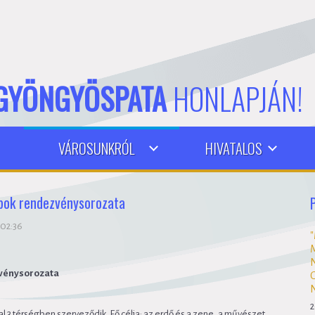
GYÖNGYÖSPATA
HONLAPJÁN!
VÁROSUNKRÓL
HIVATALOS
apok rendezvénysorozata
 02:36
zvénysorozata
2
 3 térségben szerveződik. Fő célja: az erdő és a zene, a művészet