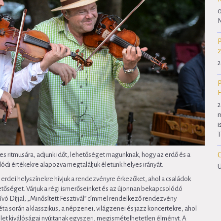
0
N
2
2
m
i
T
tes ritmusára, adjunk időt, lehetőséget magunknak, hogy az erdő és a
di értékekre alapozva megtaláljuk életünk helyes irányát.
Ü
dei helyszínekre hívjuk a rendezvényre érkezőket, ahol a családok
hetőséget. Várjuk a régi ismerőseinket és az újonnan bekapcsolódó
ó Díjjal, „Minősített Fesztivál” címmel rendelkező rendezvény
a során a klasszikus, a népzenei, világzenei és jazz koncertekre, ahol
let kiválóságai nyújtanak egyszeri, megismételhetetlen élményt. A