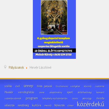
Pályázatok
Hevér Lászlóné
ünnep
szállás
civil
híres pataiak
tisztiorvosi szolgálat
közmű
csatorna
Pávakör
vendéglátás
sport
zene
alaptörvény
átláthatóság
koncert
program
óvoda
számlaszámok
telephely-nyilvántartás
orvos
pénzügy
közérdekű
választás
rendőrség
kultúra
fejlesztés
mentő
címer