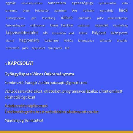
egyház
történelem
egészségügy
vészhelyzetben
nyilvántartás
aktív
hírek
bor
turizmus
áram
befektetés
agrárium
hulladék
jogszabály
idősek
hibabejelentés
gáz
kisebbség
műemlék
palóc parasztolimpia
Hevér Lászlóné
egyesület
önkormányzat
elektromos
vadászat
tűzoltóság
képviselőtestület
Pályázat
adó
költségvetés
közérdekű adat
folklór
hagyomány
turizmus
vízmű
kórház
falugazdász
befizetés
bevallás
őstermelő
palóc
népviselet
Vári pincék
híd
:: KAPCSOLAT
Gyöngyöspata Város Önkormányzata
Szerkesztő: Faragó Zoltán patasajto@gmail.com
Várjuk észrevételeiket, ötleteiket, programjavaslataikat a fent említett
elérhetőségeken!
Adatkezelési tájékoztató
Érdekmérlegelési teszt weboldalon alkalmazott cookie
Minden jog fenntartva!