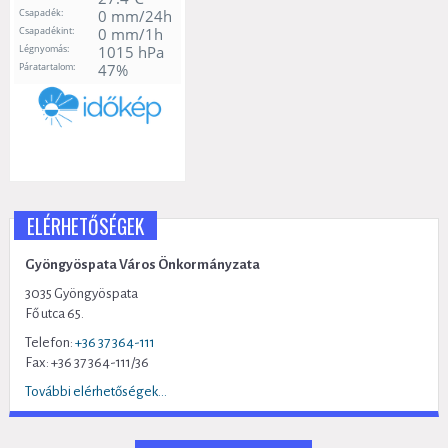
ELÉRHETŐSÉGEK
Gyöngyöspata Város Önkormányzata
3035 Gyöngyöspata
Fő utca 65.
Telefon:
+36 37 364-111
Fax: +36 37 364-111/36
További elérhetőségek...