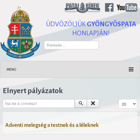
ÜDVÖZÖLJÜK
GYÖNGYÖSPATA
HONLAPJÁN!
Keresés...
MENÜ
Elnyert pályázatok
Írja be a címrészt
Tételek #
Adventi melegség a testnek és a léleknek