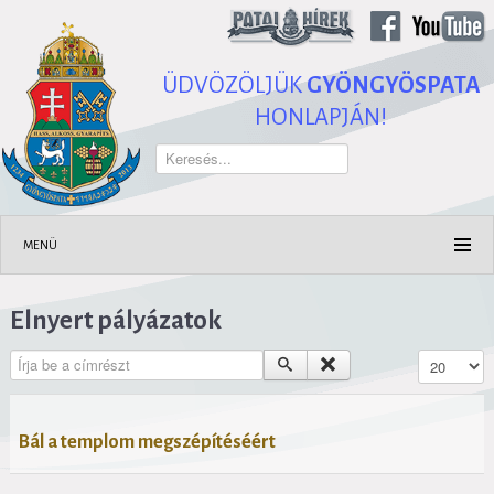
ÜDVÖZÖLJÜK
GYÖNGYÖSPATA
HONLAPJÁN!
Keresés...
MENÜ
Elnyert pályázatok
Írja be a címrészt
Tételek #
Bál a templom megszépítéséért