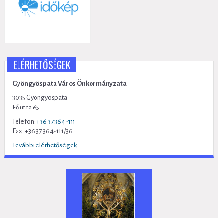
ELÉRHETŐSÉGEK
Gyöngyöspata Város Önkormányzata
3035 Gyöngyöspata
Fő utca 65.
Telefon:
+36 37 364-111
Fax: +36 37 364-111/36
További elérhetőségek...