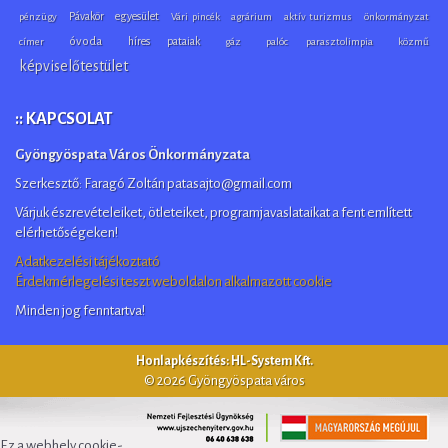
Pávakör
egyesület
pénzügy
Vári pincék
agrárium
aktív turizmus
önkormányzat
óvoda
híres pataiak
címer
gáz
palóc parasztolimpia
közmű
képviselőtestület
:: KAPCSOLAT
Gyöngyöspata Város Önkormányzata
Szerkesztő: Faragó Zoltán patasajto@gmail.com
Várjuk észrevételeiket, ötleteiket, programjavaslataikat a fent említett
elérhetőségeken!
Adatkezelési tájékoztató
Érdekmérlegelési teszt weboldalon alkalmazott cookie
Minden jog fenntartva!
Honlapkészítés: HL-System Kft.
© 2026 Gyöngyöspata város
Ez a webhely cookie-