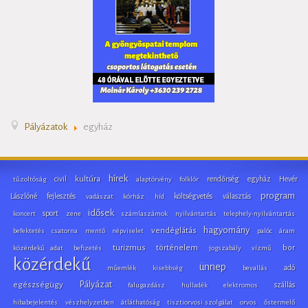
Pályázatok
egyház
hírek
civil
kultúra
rendőrség
egyház
Hevér
tűzoltóság
alaptörvény
folklór
program
Lászlóné
fejlesztés
költségvetés
választás
vadászat
kórház
híd
idősek
sport
koncert
zene
számlaszámok
nyilvántartás
telephely-nyilvántartás
hagyomány
vendéglátás
befektetés
csatorna
mentő
népviselet
palóc
áram
turizmus
történelem
bor
közérdekű adat
befizetés
jogszabály
vízmű
közérdekű
ünnep
adó
műemlék
kisebbség
bevallás
Pályázat
egészségügy
szállás
falugazdász
hulladék
elektromos
hibabejelentés
vészhelyzetben
átláthatóság
tisztiorvosi szolgálat
orvos
őstermelő