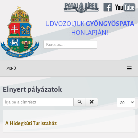
ÜDVÖZÖLJÜK
GYÖNGYÖSPATA
HONLAPJÁN!
Keresés...
MENÜ
Elnyert pályázatok
Írja be a címrészt
Tételek #
A Hidegkúti Turistaház