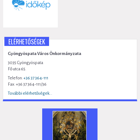
ELÉRHETŐSÉGEK
Gyöngyöspata Város Önkormányzata
3035 Gyöngyöspata
Fő utca 65.
Telefon:
+36 37 364-111
Fax: +36 37 364-111/36
További elérhetőségek...