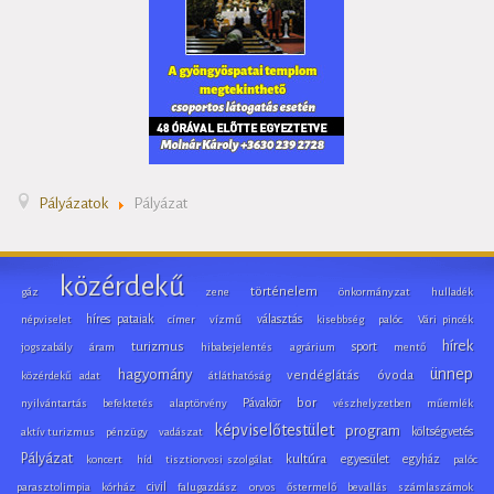
Pályázatok
Pályázat
közérdekű
történelem
gáz
zene
önkormányzat
hulladék
híres pataiak
választás
népviselet
címer
vízmű
kisebbség
palóc
Vári pincék
hírek
turizmus
sport
jogszabály
áram
hibabejelentés
agrárium
mentő
ünnep
hagyomány
vendéglátás
óvoda
közérdekű adat
átláthatóság
Pávakör
bor
nyilvántartás
befektetés
alaptörvény
vészhelyzetben
műemlék
képviselőtestület
program
költségvetés
aktív turizmus
pénzügy
vadászat
Pályázat
kultúra
egyesület
egyház
koncert
híd
tisztiorvosi szolgálat
palóc
civil
parasztolimpia
kórház
falugazdász
orvos
őstermelő
bevallás
számlaszámok