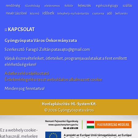
rendőrség
fejlesztés
egészségügy
szállás
tűzoltóság
elektromos
folklór
idősek
Hevér Lászlóné
adó
közmű
telephely-nyilvántartás
csatorna
befizetés
:: KAPCSOLAT
Gyöngyöspata Város Önkormányzata
Szerkesztő: Faragó Zoltán patasajto@gmail.com
Várjuk észrevételeiket, ötleteiket, programjavaslataikat a fent említett
elérhetőségeken!
Adatkezelési tájékoztató
Érdekmérlegelési teszt weboldalon alkalmazott cookie
Minden jog fenntartva!
Honlapkészítés: HL-System Kft.
© 2026 Gyöngyöspata város
Ez a webhely cookie-
kat használ, melyekre