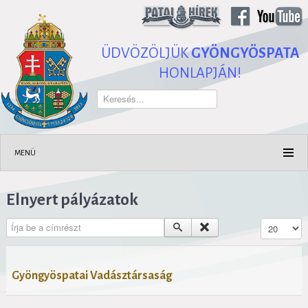
ÜDVÖZÖLJÜK
GYÖNGYÖSPATA
HONLAPJÁN!
Keresés...
MENÜ
Elnyert pályázatok
Írja be a címrészt
Tételek #
Gyöngyöspatai Vadásztársaság