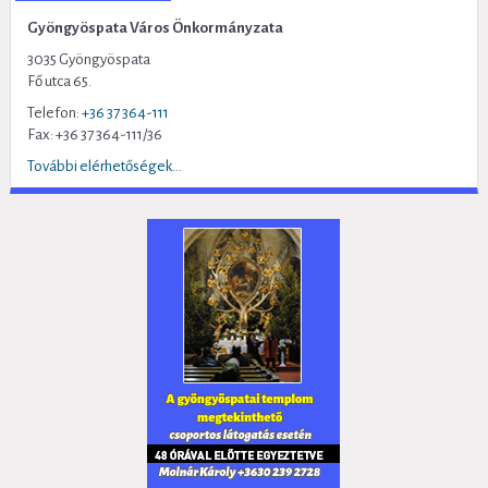
Gyöngyöspata Város Önkormányzata
3035 Gyöngyöspata
Fő utca 65.
Telefon:
+36 37 364-111
Fax: +36 37 364-111/36
További elérhetőségek...