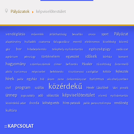
Pályázatok
képviselőtestület
Pályázat
vendéglátás
sport
műemlék
átláthatóság
bevallás
orvos
alaptörvény
hulladék
csatorna
falugazdász
mentő
elektromos
kisebbség
közmű
bor
egészségügy
gáz
hibabejelentés
telephely-nyilvántartás
vadászat
idősek
történelem
egyesület
agrárium
pénzügy
kórház
koncert
hagyomány
Pávakör
számlaszámok
címer
befizetés
tűzoltóság
őstermelő
fejlesztés
aktív turizmus
népviselet
befektetés
tisztiorvosi szolgálat
folklór
hírek
egyház
turizmus
palóc
híd
áram
zene
önkormányzat
vészhelyzetben
közérdekű
program
civil
szállás
Hevér Lászlóné
Vári pincék
ünnep
képviselőtestület
adó
választás
jogszabály
vízmű
nyilvántartás
óvoda
költségvetés
híres pataiak
rendőrség
közérdekű adat
palóc parasztolimpia
kultúra
:: KAPCSOLAT