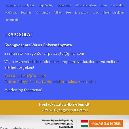
turizmus
egyesület
tisztiorvosi szolgálat
alaptörvény
vészhelyzetben
áram
bor
Hevér Lászlóné
vadászat
bevallás
Vári pincék
folklór
jogszabály
palóc
őstermelő
:: KAPCSOLAT
Gyöngyöspata Város Önkormányzata
Szerkesztő: Faragó Zoltán patasajto@gmail.com
Várjuk észrevételeiket, ötleteiket, programjavaslataikat a fent említett
elérhetőségeken!
Adatkezelési tájékoztató
Érdekmérlegelési teszt weboldalon alkalmazott cookie
Minden jog fenntartva!
Honlapkészítés: HL-System Kft.
© 2026 Gyöngyöspata város
Ez a webhely cookie-