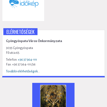
ELÉRHETŐSÉGEK
Gyöngyöspata Város Önkormányzata
3035 Gyöngyöspata
Fő utca 65.
Telefon:
+36 37 364-111
Fax: +36 37 364-111/36
További elérhetőségek...