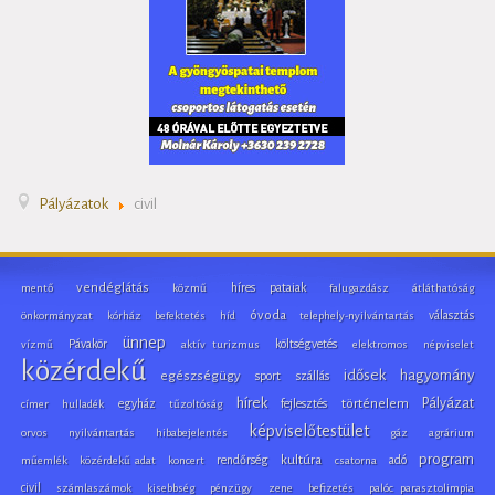
Pályázatok
civil
vendéglátás
híres pataiak
mentő
közmű
falugazdász
átláthatóság
óvoda
választás
önkormányzat
kórház
befektetés
híd
telephely-nyilvántartás
ünnep
Pávakör
költségvetés
vízmű
aktív turizmus
elektromos
népviselet
közérdekű
idősek
hagyomány
egészségügy
sport
szállás
hírek
Pályázat
egyház
fejlesztés
történelem
címer
hulladék
tűzoltóság
képviselőtestület
orvos
nyilvántartás
hibabejelentés
gáz
agrárium
program
rendőrség
kultúra
adó
műemlék
közérdekű adat
koncert
csatorna
civil
számlaszámok
kisebbség
pénzügy
zene
befizetés
palóc parasztolimpia