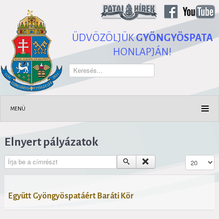
ÜDVÖZÖLJÜK
GYÖNGYÖSPATA
HONLAPJÁN!
Keresés...
MENÜ
Elnyert pályázatok
Írja be a címrészt
Tételek #
Együtt Gyöngyöspatáért Baráti Kör