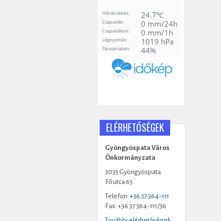
ELÉRHETŐSÉGEK
Gyöngyöspata Város
Önkormányzata
3035 Gyöngyöspata
Fő utca 65.
Telefon:
+36 37 364-111
Fax: +36 37 364-111/36
További elérhetőségek...