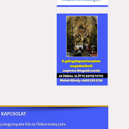
:: KAPCSOLAT
Gyöngyöspata Város Önkormányzata