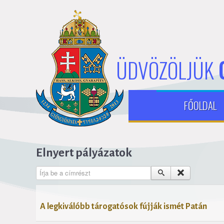
ÜDVÖZÖLJÜK
FŐOLDAL
Elnyert pályázatok
Írja be a címrészt
A legkiválóbb tárogatósok fújják ismét Patán