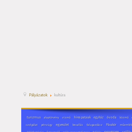
Pályázatok
kultúra
turizmus
híres pataiak
egyház
óvoda
alaptörvény
vízmű
közmű
egyesület
Pávakör
szolgálat
pénzügy
bevallás
falugazdász
műemlé
program
szállás