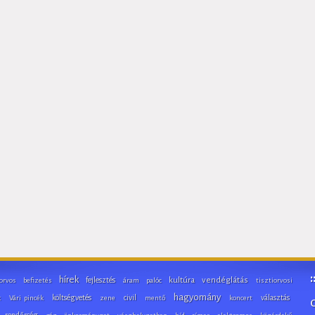
hírek
fejlesztés
kultúra
vendéglátás
orvos
befizetés
áram
palóc
tisztiorvosi
hagyomány
költségvetés
civil
választás
k
Vári pincék
zene
mentő
koncert
rendőrség