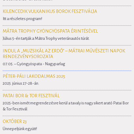
KILENCEDIK VULKANIKUS BOROK FESZTIVÁLJA
Itt a részletes program!
MÁTRA TROPHY GYÖNGYÖSPATA ÉRINTÉSÉVEL
Július 5-én tartják a Mátra Trophy veteránautós túrát.
INDUL A „MUZSIKÁL AZ ERDŐ” – MÁTRAI MŰVÉSZETI NAPOK
RENDEZVÉNYSOROZATA
07.05. – Gyöngyöspata - Nagyparlag
PÉTER-PÁLI LAKODALMAS 2025
2025. június 27-28-án.
PATAI BOR & TOR FESZTIVÁL
2025-ben ismét megrendezésre kerül a tavaly is nagy sikert arató Patai Bor
& Tor Fesztivál.
OKTÓBER 23
Ünnepeljünk együtt!