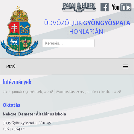
ÜDVÖZÖLJÜK
GYÖNGYÖSPATA
HONLAPJÁN!
Keresés...
MENÜ
Intézmények
2015. január 09. péntek, 09:18
|
Módosítás: 2015. január 13. kedd, 10:28
Oktatás
Nekcsei Demeter Általános Iskola
3035 Gyöngyöspata, Fő u. 49.
+36
37 364 121