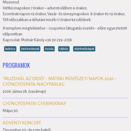
Miserend
Hétköznapokon 7 órakor – adventi időben 6 órakor;
Szombati napon 19 órakor; Vasár- és ünnepnapokon: 8 órakor és 19 órakor,
Téli időszakban a délutáni misék 17 órakor kezdődnek.
A templom megtekintése - csoportos látogatás esetén - előre egyeztetett
időpontban:
Kapcsolat: Molnár Károly +36 30 239-2728
kultúra
intézmények
óvoda
tájház
elérhetőségek
PROGRAMOK
"MUZSIKÁL AZ ERDŐ" - MÁTRAI MŰVÉSZETI NAPOK 2026 –
GYÖNGYÖSPATA-NAGYPARLAG
2026. június 28. (vasárnap)
GYÖNGYÖSPATAI GYERMEKNAP
Május 30.
ADVENTI KONCERT
December 20-án este hattól.