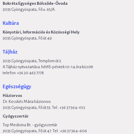
Bokréta Egységes Bölcsőde-Óvoda
3035 Gyöngyöspata, Fő u. 65/A.
Kultúra
Könyvtári, Információs és Közösségi Hely
3035 Gyöngyöspata, Fő út 49.
Tájház
3035 Gyöngyöspata, Templom út 2.
A Tájház nyitva tartása: hétfő-péntek 10-14 óra között
telefon: +36 20 463 7778
Egészségügy
Háziorvos
Dr. Kecskés Mária háziorvos
3035 Gyöngyöspata, Fő út 55. Tel.:
+36
37 564-013
Gyógyszertár
Top Medicina Bt. - gyógyszertár
3035 Gyöngyöspata, Fő út 47. Tel.:
+36
37 364-606