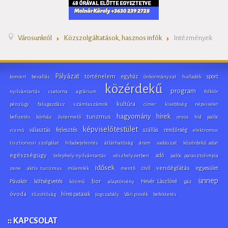
Városunkról
Közszolgáltatások, hasznos infók
Intézmények
Pályázat
történelem
egyház
sport
koncert
bevallás
önkormányzat
hulladék
közérdekű
program
nyilvántartás
csatorna
agrárium
folklór
kultúra
pénzügy
falugazdász
számlaszámok
címer
kisebbség
népviselet
hagyomány
hírek
turizmus
befizetés
kórház
őstermelő
orvos
híd
palóc
képviselőtestület
választás
fejlesztés
szállás
rendőrség
vízmű
elektromos
tisztiorvosi szolgálat
hibabejelentés
átláthatóság
áram
vadászat
közérdekű adat
egészségügy
adó
telephely-nyilvántartás
vészhelyzetben
palóc parasztolimpia
idősek
civil
vendéglátás
egyesület
zene
aktív turizmus
műemlék
mentő
ünnep
Pávakör
költségvetés
bor
Hevér Lászlóné
közmű
alaptörvény
gáz
óvoda
híres pataiak
tűzoltóság
jogszabály
Vári pincék
befektetés
:: KAPCSOLAT