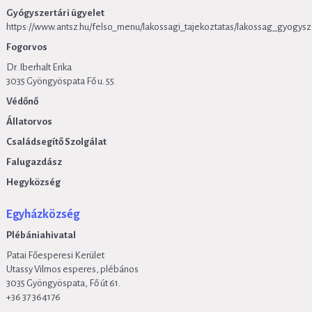
Gyógyszertári ügyelet
https://www.antsz.hu/felso_menu/lakossagi_tajekoztatas/lakossag_gyogysz
Fogorvos
Dr. Iberhalt Erika
3035 Gyöngyöspata Fő u. 55.
Védőnő
Állatorvos
Családsegítő Szolgálat
Falugazdász
Hegyközség
Egyházközség
Plébániahivatal
Patai Főesperesi Kerület
Utassy Vilmos esperes, plébános
3035 Gyöngyöspata, Fő út 61.
+36 37 364176