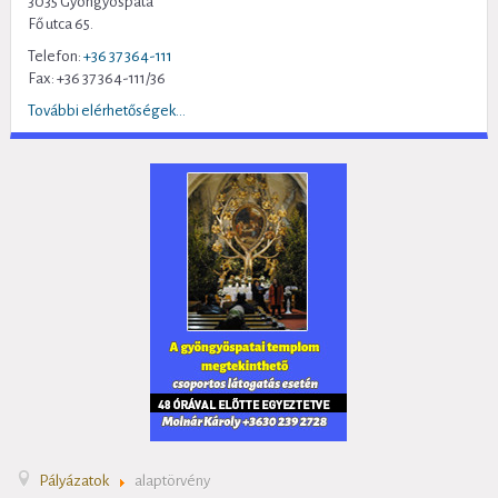
3035 Gyöngyöspata
Fő utca 65.
Telefon:
+36 37 364-111
Fax: +36 37 364-111/36
További elérhetőségek...
Pályázatok
alaptörvény