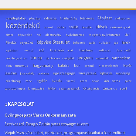
Pályázat
vendéglátás
választás
pénzügy
átláthatóság
befektetés
elektromos
közérdekű
idősek
szállás
koncert
kórház
bevallás
önkormányzat
civil
címer
népviselet
híd
alaptörvény
nyilvántartás
telephely-nyilvántartás
képviselőtestület
hírek
Pávakör
egyesület
befizetés
palóc
hulladék
gáz
adó
agrárium
mentő
közérdekű adat
kisebbség
vadászat
őstermelő
ünnep
program
történelem
vészhelyzetben
tisztiorvosi szolgálat
műemlék
hagyomány
kultúra
bor
Hevér
aktív turizmus
közmű
hibabejelentés
Lászlóné
egészségügy
híres pataiak
fejlesztés
rendőrség
jogszabály
csatorna
egyház
óvoda
tűzoltóság
zene
vízmű
áram
orvos
Vári pincék
palóc
költségvetés
turizmus
sport
parasztolimpia
falugazdász
folklór
számlaszámok
:: KAPCSOLAT
Gyöngyöspata Város Önkormányzata
Szerkesztő: Faragó Zoltán patasajto@gmail.com
Várjuk észrevételeiket, ötleteiket, programjavaslataikat a fent említett