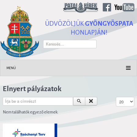
ÜDVÖZÖLJÜK
GYÖNGYÖSPATA
HONLAPJÁN!
Keresés...
MENÜ
Elnyert pályázatok
Írja be a címrészt
Tételek #
Nem találhatók egyező elemek.