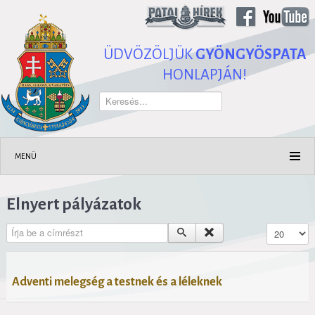
ÜDVÖZÖLJÜK
GYÖNGYÖSPATA
HONLAPJÁN!
Keresés...
MENÜ
Elnyert pályázatok
Írja be a címrészt
Tételek #
Adventi melegség a testnek és a léleknek