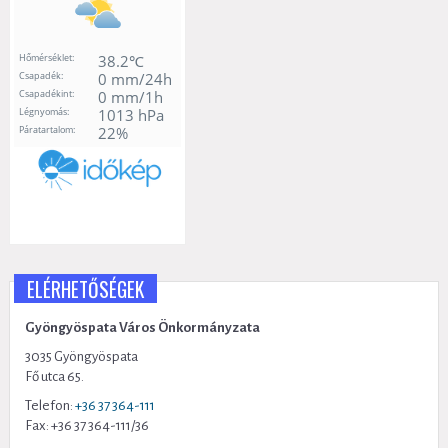
ELÉRHETŐSÉGEK
Gyöngyöspata Város Önkormányzata
3035 Gyöngyöspata
Fő utca 65.
Telefon:
+36 37 364-111
Fax: +36 37 364-111/36