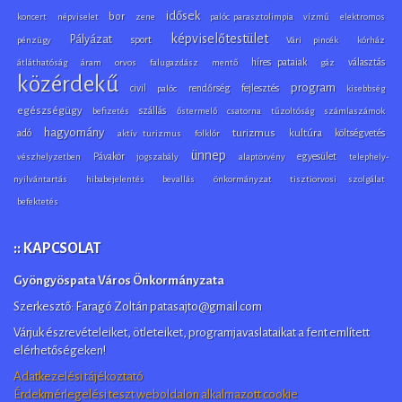
idősek
bor
koncert
népviselet
zene
palóc parasztolimpia
vízmű
elektromos
képviselőtestület
Pályázat
sport
pénzügy
Vári pincék
kórház
híres pataiak
választás
átláthatóság
áram
orvos
falugazdász
mentő
gáz
közérdekű
program
civil
rendőrség
fejlesztés
palóc
kisebbség
egészségügy
szállás
befizetés
őstermelő
csatorna
tűzoltóság
számlaszámok
hagyomány
adó
turizmus
kultúra
költségvetés
aktív turizmus
folklór
ünnep
Pávakör
egyesület
vészhelyzetben
jogszabály
alaptörvény
telephely-
nyilvántartás
hibabejelentés
bevallás
önkormányzat
tisztiorvosi szolgálat
befektetés
:: KAPCSOLAT
Gyöngyöspata Város Önkormányzata
Szerkesztő: Faragó Zoltán patasajto@gmail.com
Várjuk észrevételeiket, ötleteiket, programjavaslataikat a fent említett
elérhetőségeken!
Adatkezelési tájékoztató
Érdekmérlegelési teszt weboldalon alkalmazott cookie