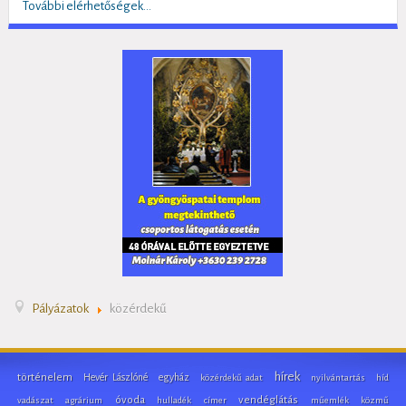
További elérhetőségek...
Pályázatok
közérdekű
hírek
történelem
Hevér Lászlóné
egyház
közérdekű adat
nyilvántartás
híd
óvoda
vendéglátás
vadászat
agrárium
hulladék
címer
műemlék
közmű