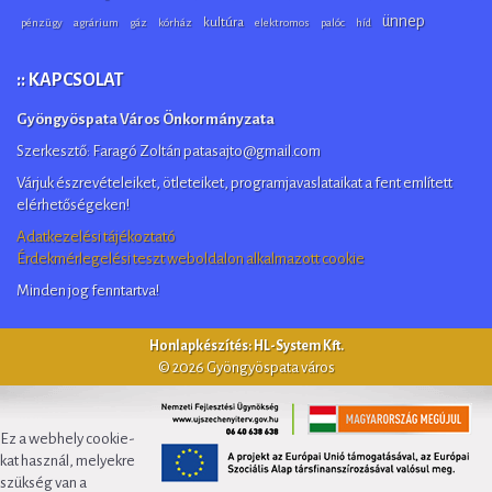
ünnep
kultúra
pénzügy
agrárium
gáz
kórház
elektromos
palóc
híd
:: KAPCSOLAT
Gyöngyöspata Város Önkormányzata
Szerkesztő: Faragó Zoltán patasajto@gmail.com
Várjuk észrevételeiket, ötleteiket, programjavaslataikat a fent említett
elérhetőségeken!
Adatkezelési tájékoztató
Érdekmérlegelési teszt weboldalon alkalmazott cookie
Minden jog fenntartva!
Honlapkészítés: HL-System Kft.
© 2026 Gyöngyöspata város
Ez a webhely cookie-
kat használ, melyekre
szükség van a