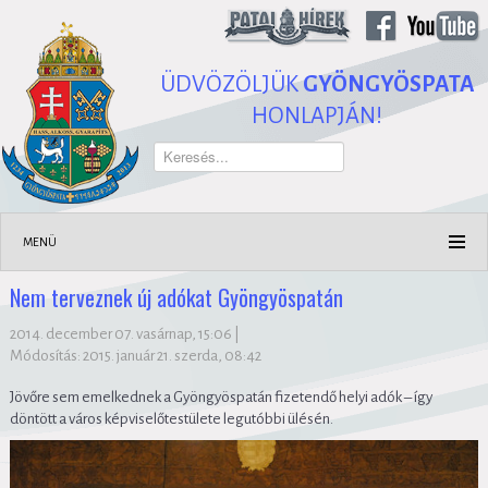
ÜDVÖZÖLJÜK
GYÖNGYÖSPATA
HONLAPJÁN!
Keresés...
MENÜ
Nem terveznek új adókat Gyöngyöspatán
2014. december 07. vasárnap, 15:06
|
Módosítás: 2015. január 21. szerda, 08:42
Jövőre sem emelkednek a Gyöngyöspatán fizetendő helyi adók – így
döntött a város képviselőtestülete legutóbbi ülésén.