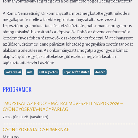
formanyomtatvány segítségével a polgármester jogosult engedélyeztetni.
A Roma Nemzetiségi Önkormányzattal most megkötött együttműködési
megállapodás mellé a kisebbségi önkormányzat által szervezett
fejlesztőprogramokat – tanulási felzárkóztatás, baba-mama-program - is
támogatásukról biztosították a képviselők. Ebből az ötvenezer forintból a
kezdeményezésben részt vevők eszközeit lehet fedezni. Mint elhangzott
az ülésen, érdemes lenne pályázati lehetőség megnyílása esetén tanodát
alakítani a településen. Az önkormányzat támogatja a gyöngyösi kórház
alapítványát is egy újszülötteket segítő eszköz megvásárlásában –
tájékoztatott Hevér Lászlóné.
közérdekű
adó
költségvetés
képviselőtestület
döntés
PROGRAMOK
"MUZSIKÁL AZ ERDŐ" - MÁTRAI MŰVÉSZETI NAPOK 2026 –
GYÖNGYÖSPATA-NAGYPARLAG
2026. június 28. (vasárnap)
GYÖNGYÖSPATAI GYERMEKNAP
Május 30.