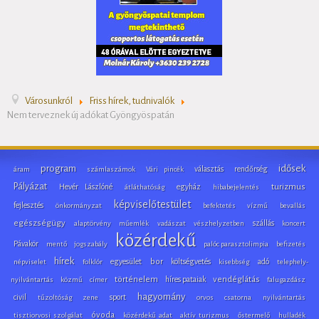
Városunkról
Friss hírek, tudnivalók
Nem terveznek új adókat Gyöngyöspatán
program
idősek
választás
rendőrség
áram
számlaszámok
Vári pincék
Pályázat
Hevér Lászlóné
egyház
turizmus
átláthatóság
hibabejelentés
képviselőtestület
fejlesztés
önkormányzat
befektetés
vízmű
bevallás
egészségügy
szállás
alaptörvény
műemlék
vadászat
vészhelyzetben
koncert
közérdekű
Pávakör
mentő
jogszabály
palóc parasztolimpia
befizetés
hírek
egyesület
bor
költségvetés
adó
népviselet
folklór
kisebbség
telephely-
történelem
híres pataiak
vendéglátás
nyilvántartás
közmű
címer
falugazdász
hagyomány
civil
sport
tűzoltóság
zene
orvos
csatorna
nyilvántartás
óvoda
tisztiorvosi szolgálat
közérdekű adat
aktív turizmus
őstermelő
hulladék