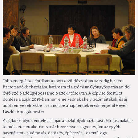
Több energiát kell fordítani a következő időszakban az eddig be nem
fizetett adók behajtására, határozta el a grémium Gyöngyöspatán az idei
évről szóló adóügyi beszámoló áttekintése után. A képviselőtestület
döntése alapján 2015-ben nem emelkednek a helyi adómértékek, és új
adót sem vezetnek be – számolt be a napirendek eredményéről Hevér
Lászlóné polgármester.
Az új közkifolyó-rendelet alapján a közkifolyók háztartási célú használata -
természetesen ahol nincs a víz bevezetve - ingyenes, ám az egyéb
használatot - autómosás, öntözés, építkezés – ezentúl egy