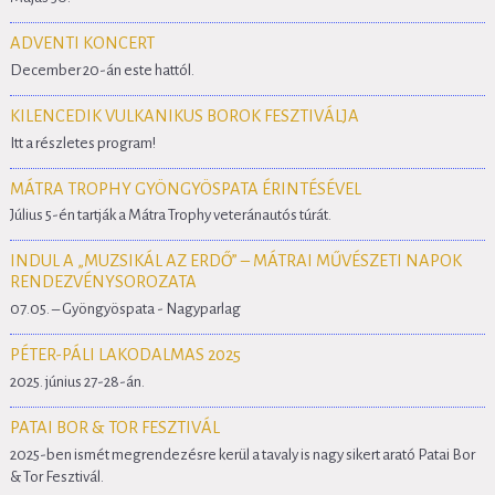
ADVENTI KONCERT
December 20-án este hattól.
KILENCEDIK VULKANIKUS BOROK FESZTIVÁLJA
Itt a részletes program!
MÁTRA TROPHY GYÖNGYÖSPATA ÉRINTÉSÉVEL
Július 5-én tartják a Mátra Trophy veteránautós túrát.
INDUL A „MUZSIKÁL AZ ERDŐ” – MÁTRAI MŰVÉSZETI NAPOK
RENDEZVÉNYSOROZATA
07.05. – Gyöngyöspata - Nagyparlag
PÉTER-PÁLI LAKODALMAS 2025
2025. június 27-28-án.
PATAI BOR & TOR FESZTIVÁL
2025-ben ismét megrendezésre kerül a tavaly is nagy sikert arató Patai Bor
& Tor Fesztivál.