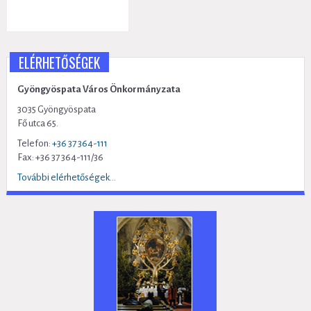
ELÉRHETŐSÉGEK
Gyöngyöspata Város Önkormányzata
3035 Gyöngyöspata
Fő utca 65.
Telefon:
+36 37 364-111
Fax: +36 37 364-111/36
További elérhetőségek...