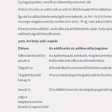
Gyöngyöspatára, amiről az önkormányzat is tud, stb.
Adózó részére az adót csak az adózó által benyújtott bevallásban 
Így aki bevallási kötelezettségét nem teljesíti, az Art. 172.§ (1) be
összege magánszemély esetén 200.000.-Ft-ig, más adózónál 50
A bevezetett adókról, azok változásáról kihirdetés útján, helyi 
adóhatóságnál értesülhetnek.
2015. évi helyi adó-naptár
Dátum
Az adófizetés és adóbevallás jogcíme
Változást követő év
Az építményadó, telekadó, magánszemélye
január 15.
bekövetkezett változások bejelentése
Tárgyhó 12.
Kifizető által levont termőföld bérbeadás
Tárgyhót követő
A beszedett idegenforgalmi adó befizetése
hónap 15.
Január 15.
Desztilláló berendezés tulajdonjogának be
vagy a
tulajdonszerzést
követő 15 napon belül