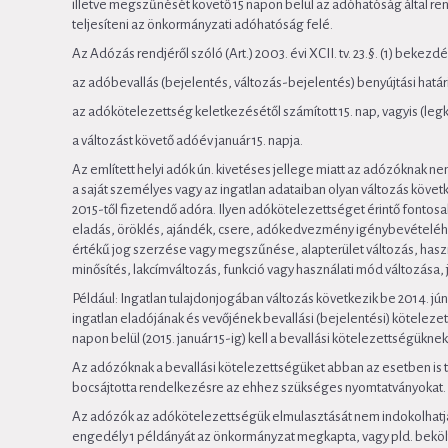
illetve megszűnését követő 15 napon belül az adóhatóság által re
teljesíteni az önkormányzati adóhatóság felé.
Az Adózás rendjéről szóló (Art.) 2003. évi XCII. tv. 23.§. (1) beke
az adóbevallás (bejelentés, változás-bejelentés) benyújtási határ
az adókötelezettség keletkezésétől számított 15. nap, vagyis (le
a változást követő adóév január 15. napja.
Az említett helyi adók ún. kivetéses jellege miatt az adózóknak 
a saját személyes vagy az ingatlan adataiban olyan változás követ
2015-től fizetendő adóra. Ilyen adókötelezettséget érintő fontosab
eladás, öröklés, ajándék, csere, adókedvezmény igénybevételéhe
értékű jog szerzése vagy megszűnése, alapterület változás, hasz
minősítés, lakcímváltozás, funkció vagy használati mód változása, 
Például: Ingatlan tulajdonjogában változás következik be 2014. júni
ingatlan eladójának és vevőjének bevallási (bejelentési) kötelezett
napon belül (2015. január 15-ig) kell a bevallási kötelezettségüknek
Az adózóknak a bevallási kötelezettségüket abban az esetben is te
bocsájtotta rendelkezésre az ehhez szükséges nyomtatványokat.
Az adózók az adókötelezettségük elmulasztását nem indokolhatják
engedély 1 példányát az önkormányzat megkapta, vagy pld. bekölt