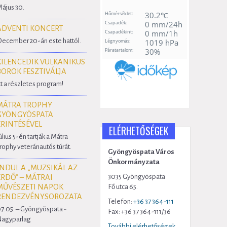
ájus 30.
ADVENTI KONCERT
ecember 20-án este hattól.
KILENCEDIK VULKANIKUS
BOROK FESZTIVÁLJA
tt a részletes program!
MÁTRA TROPHY
GYÖNGYÖSPATA
ÉRINTÉSÉVEL
ELÉRHETŐSÉGEK
úlius 5-én tartják a Mátra
rophy veteránautós túrát.
Gyöngyöspata Város
Önkormányzata
INDUL A „MUZSIKÁL AZ
3035 Gyöngyöspata
ERDŐ” – MÁTRAI
MŰVÉSZETI NAPOK
Fő utca 65.
RENDEZVÉNYSOROZATA
Telefon:
+36 37 364-111
7.05. – Gyöngyöspata -
Fax: +36 37 364-111/36
agyparlag
További elérhetőségek...