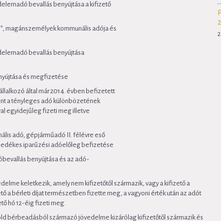
lemadó bevallás benyújtása a kifizető
g**, magánszemélyek kommunális adója és
2
delemadó bevallás benyújtása
benyújtása és megfizetése
vállalkozó által már 2014. évben befizetett
mint a tényleges adó különbözetének
 egyidejűleg fizeti meg illetve
s adó, gépjárműadó II. félévre eső
esedékes iparűzési adóelőleg befizetése
dóbevallás benyújtása és az adó-
lme keletkezik, amely nem kifizetőtől származik, vagy a kifizető a
tő a bérleti díjat természetben fizette meg, a vagyoni érték után az adót
 hó 12-éig fizeti meg.
öld bérbeadásból származó jövedelme kizárólag kifizetőtől származik és