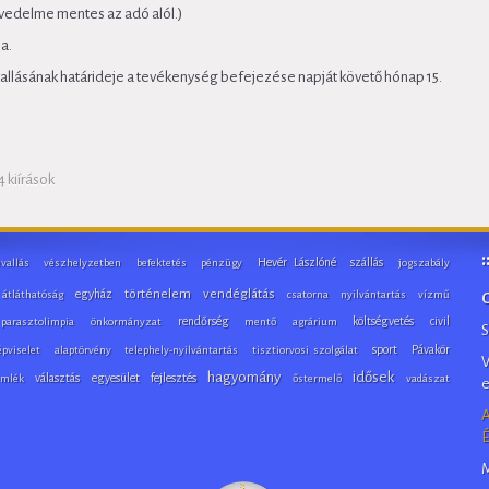
övedelme mentes az adó alól.)
-a.
allásának határideje a tevékenység befejezése napját követő hónap 15.
 kiírások
Hevér Lászlóné
szállás
vallás
vészhelyzetben
befektetés
pénzügy
jogszabály
egyház
történelem
vendéglátás
átláthatóság
csatorna
nyilvántartás
vízmű
rendőrség
költségvetés
civil
 parasztolimpia
önkormányzat
mentő
agrárium
S
sport
Pávakör
épviselet
alaptörvény
telephely-nyilvántartás
tisztiorvosi szolgálat
V
hagyomány
idősek
választás
egyesület
fejlesztés
mlék
őstermelő
vadászat
e
A
É
M