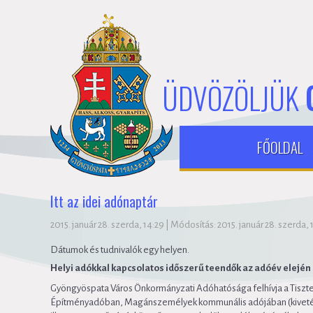
ÜDVÖZÖLJÜK
FŐOLDAL
Itt az idei adónaptár
2015. január 28. szerda, 14:29
|
Módosítás: 2015. január 28. szerda, 
Dátumok és tudnivalók egy helyen.
Helyi adókkal kapcsolatos időszerű teendők az adóév elején
Gyöngyöspata Város Önkormányzati Adóhatósága felhívja a Tiszte
Építményadóban, Magánszemélyek kommunális adójában (kivetéses