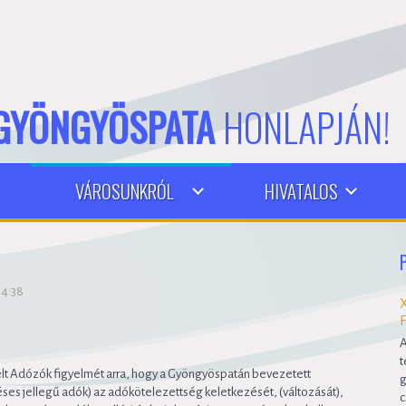
GYÖNGYÖSPATA
HONLAPJÁN!
VÁROSUNKRÓL
HIVATALOS
14:38
A
t
lt Adózók figyelmét arra, hogy a Gyöngyöspatán bevezetett
g
 jellegű adók) az adókötelezettség keletkezését, (változását),
c