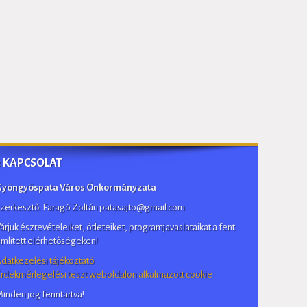
:: KAPCSOLAT
Gyöngyöspata Város Önkormányzata
zerkesztő: Faragó Zoltán patasajto@gmail.com
árjuk észrevételeiket, ötleteiket, programjavaslataikat a fent
mlített elérhetőségeken!
datkezelési tájékoztató
rdekmérlegelési teszt weboldalon alkalmazott cookie
inden jog fenntartva!