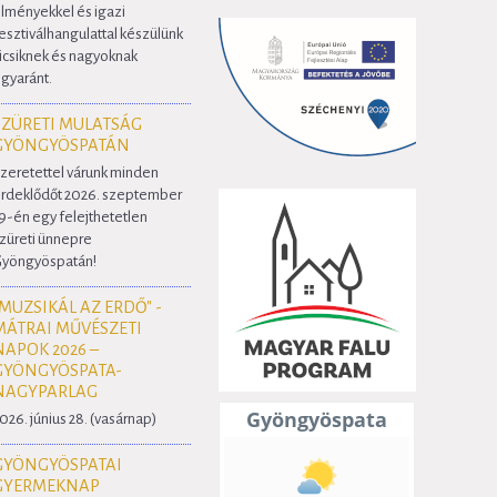
lményekkel és igazi
esztiválhangulattal készülünk
icsiknek és nagyoknak
gyaránt.
SZÜRETI MULATSÁG
GYÖNGYÖSPATÁN
zeretettel várunk minden
rdeklődőt 2026. szeptember
9-én egy felejthetetlen
züreti ünnepre
yöngyöspatán!
"MUZSIKÁL AZ ERDŐ" -
MÁTRAI MŰVÉSZETI
NAPOK 2026 –
GYÖNGYÖSPATA-
NAGYPARLAG
026. június 28. (vasárnap)
GYÖNGYÖSPATAI
GYERMEKNAP