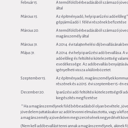
Február 15.
A termőföld bérbeadásából származó jövede
által
Március 15.
Az építményadó, helyi iparűzési adóelőle
gépjárműadó I. félévi részének befizetése
Március 20.
A termőföld bérbeadásából származó jöve
magánszemély által
Március 31.
A 2014. évi talajterhelési díj bevallásának 
Május 31.
A 2014. évi helyi iparűzési adó bevallása. A 
adóelőleg és feltöltési kötelezettség vala
esedékessége. Az adóbevallás benyújtásával
igényelheti vissza a különbözetet.
Szeptember 15.
Az építményadó, magánszemélyek kommunáli
részének és a 2015. évi szeptember 15-én 
December 20.
Iparűzési adó feltöltési kötelezettségről a
kiegészítés megfizetése
* Ha a magánszemélynek föld bérbeadásból olyan bevétele, jövede
jövedelem juttatásakor az adót levonni elmulasztotta, vagy a kifize
a magánszemély a jövedelem megszerzésének negyedévét követő
(Nem kell adóbevallást tenni annak a magánszemélynek, akinek f