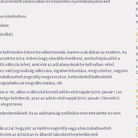
ndszeresített adóbevallási és bejelentési nyomtatványokon kell
é
f
k
zdése értelmében
e
ideje:
gkésőbb)
S
nem kell minden évben bevallást tenniük, hanem csak abban az esetben, ha
é
kezett be 2014. évben (vagy a korábbi években), ami befolyással bír a
1
b változás lehet, amit már az adóalanyoknak be kell vallani: vétel,
s
z való jogosultság változása, ingatlan lebontása, megszűnése, vagyoni
G
nálatbavételi engedély megszerzése, belterületből külterületté
jognyilatkozat megváltoztatása, stb.
us 9-én, akkor a változást követő adóév első napján (2015. január 1.) az
sége keletkezik, azaz az adóév első napját (2015. január 1.) követő 15
 eleget tenni.
ljesíteniük kell, ha az adóhatóság erről külön nem értesítette és nem
2
 azzal, hogy pld. az építési engedély vagy a használatbavételi
öztek az új házban és állandó lakosként bejelentkeztek