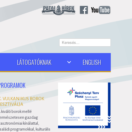
Keresés...
LÁTOGATÓKNAK
ENGLISH
PROGRAMOK
X. VULKANIKUS BOROK
FESZTIVÁLJA
 kiváló borok mellé
ermészetesen gazdag
asztronómiai kínálattal,
saládi programokkal, kulturális