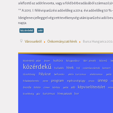
a kifizető az adót levonta, vagy a föld bérbeadásából származó j
** A 2015. I. félévi iparűzési adóelőleg a 2014. évi adóelőleg 50 %
Ideiglenes jelleggel végzett tevékenység utáni iparűzési adó bev
napja.
közérdekű
adó
Városunkról
Önkormányzati hírek
Bursa Hungarica 2024
kultúra
közérdekű adat
áram
falugazdász
Vári pincék
közmű
be
közérdekű
hírek
hulladék
híd
számlaszámok
koncert
Pályázat
tűzoltóság
befizetés
aktív turizmus
elektromos
palóc
ünnep
program
egészségügy
hibabejelentés
zene
orvos
n
képviselőtestület
óvoda
adó
folklór
címer
kórház
palóc
műe
turizmus
híres pataiak
bor
kisebbség
gáz