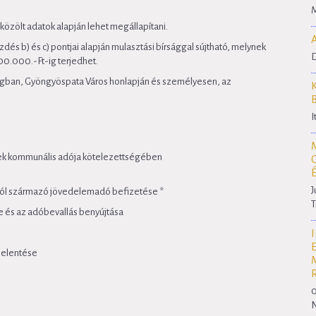
M
közölt adatok alapján lehet megállapítani.
kezdés b) és c) pontjai alapján mulasztási bírsággal sújtható, melynek
D
0.000.-Ft-ig terjedhet.
újságban, Gyöngyöspata Város honlapján és személyesen, az
I
k kommunális adója kötelezettségében
J
ából származó jövedelemadó befizetése *
T
 és az adóbevallás benyújtása
jelentése
0
N