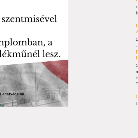
0
N
2
2
m
i
T
Ü