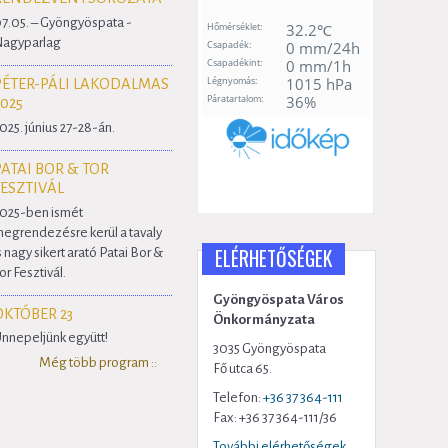
7.05. – Gyöngyöspata -
agyparlag
PÉTER-PÁLI LAKODALMAS
2025
025. június 27-28-án.
PATAI BOR & TOR
FESZTIVÁL
025-ben ismét
egrendezésre kerül a tavaly
ELÉRHETŐSÉGEK
s nagy sikert arató Patai Bor &
or Fesztivál.
Gyöngyöspata Város
OKTÓBER 23
Önkormányzata
nnepeljünk együtt!
3035 Gyöngyöspata
Még több program ::
Fő utca 65.
Telefon:
+36 37 364-111
Fax: +36 37 364-111/36
További elérhetőségek...