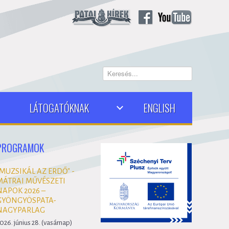
Keresés...
LÁTOGATÓKNAK
ENGLISH
PROGRAMOK
"MUZSIKÁL AZ ERDŐ" -
MÁTRAI MŰVÉSZETI
NAPOK 2026 –
GYÖNGYÖSPATA-
NAGYPARLAG
026. június 28. (vasárnap)