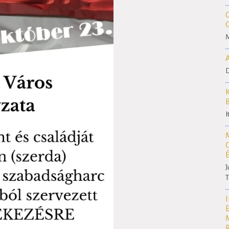
M
D
I
J
T