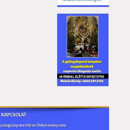
:: KAPCSOLAT
Gyöngyöspata Város Önkormányzata