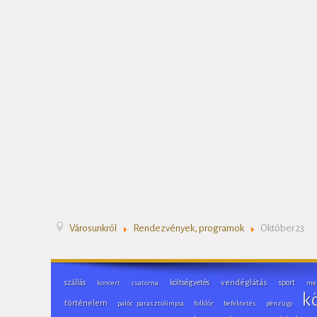
Városunkról
Rendezvények, programok
Október 23
szállás
költségvetés
vendéglátás
sport
koncert
csatorna
me
k
történelem
palóc parasztolimpia
folklór
befektetés
pénzügy