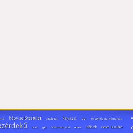
képviselőtestület
Pályázat
bor
ntő
vadászat
telephely-nyilvántartás
özérdekű
idősek
Hevér Lászlóné
palóc
gáz
önkormányzat
orvos