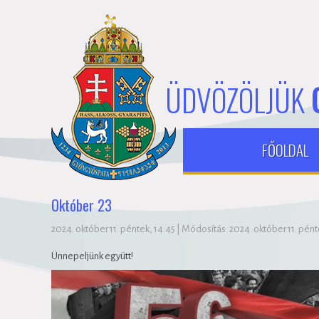
ÜDVÖZÖLJÜK
FŐOLDAL
Október 23
2024. október 11. péntek, 14:45
|
Módosítás: 2024. október 11. pént
Ünnepeljünk együtt!