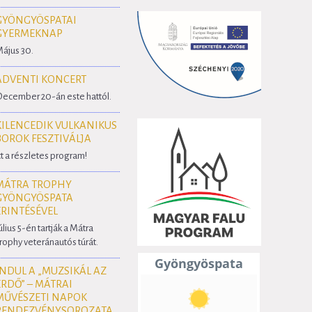
GYÖNGYÖSPATAI
GYERMEKNAP
ájus 30.
ADVENTI KONCERT
ecember 20-án este hattól.
KILENCEDIK VULKANIKUS
BOROK FESZTIVÁLJA
tt a részletes program!
MÁTRA TROPHY
GYÖNGYÖSPATA
ÉRINTÉSÉVEL
úlius 5-én tartják a Mátra
rophy veteránautós túrát.
INDUL A „MUZSIKÁL AZ
ERDŐ” – MÁTRAI
MŰVÉSZETI NAPOK
RENDEZVÉNYSOROZATA