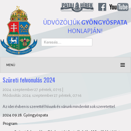
ÜDVÖZÖLJÜK
GYÖNGYÖSPATA
HONLAPJÁN!
Keresés...
MENÜ
Szüreti felvonulás 2024
2024. szeptember 27. péntek, 07:15
|
Módosítás: 2024. szeptember 27. péntek, 07:16
Az idei évben is szerettél hívunk és várunk mindenkit sok szeretettel.
2024.09.28. Gyöngyöspata
Program: