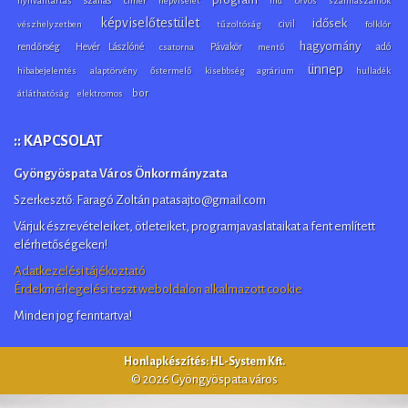
nyilvántartás
címer
népviselet
híd
orvos
számlaszámok
képviselőtestület
idősek
civil
vészhelyzetben
tűzoltóság
folklór
hagyomány
rendőrség
Hevér Lászlóné
Pávakör
adó
csatorna
mentő
ünnep
hibabejelentés
alaptörvény
őstermelő
kisebbség
agrárium
hulladék
bor
átláthatóság
elektromos
:: KAPCSOLAT
Gyöngyöspata Város Önkormányzata
Szerkesztő: Faragó Zoltán patasajto@gmail.com
Várjuk észrevételeiket, ötleteiket, programjavaslataikat a fent említett
elérhetőségeken!
Adatkezelési tájékoztató
Érdekmérlegelési teszt weboldalon alkalmazott cookie
Minden jog fenntartva!
Honlapkészítés: HL-System Kft.
© 2026 Gyöngyöspata város