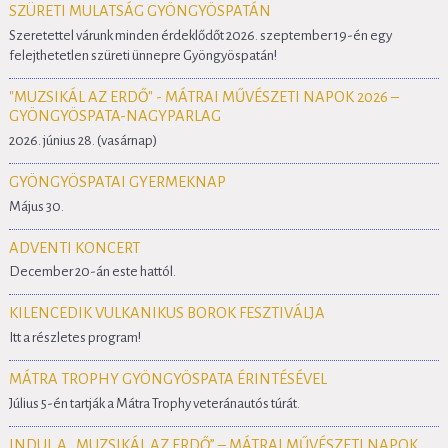
SZÜRETI MULATSÁG GYÖNGYÖSPATÁN
Szeretettel várunk minden érdeklődőt 2026. szeptember 19-én egy
felejthetetlen szüreti ünnepre Gyöngyöspatán!
"MUZSIKÁL AZ ERDŐ" - MÁTRAI MŰVÉSZETI NAPOK 2026 –
GYÖNGYÖSPATA-NAGYPARLAG
2026. június 28. (vasárnap)
GYÖNGYÖSPATAI GYERMEKNAP
Május 30.
ADVENTI KONCERT
December 20-án este hattól.
KILENCEDIK VULKANIKUS BOROK FESZTIVÁLJA
Itt a részletes program!
MÁTRA TROPHY GYÖNGYÖSPATA ÉRINTÉSÉVEL
Július 5-én tartják a Mátra Trophy veteránautós túrát.
INDUL A „MUZSIKÁL AZ ERDŐ” – MÁTRAI MŰVÉSZETI NAPOK