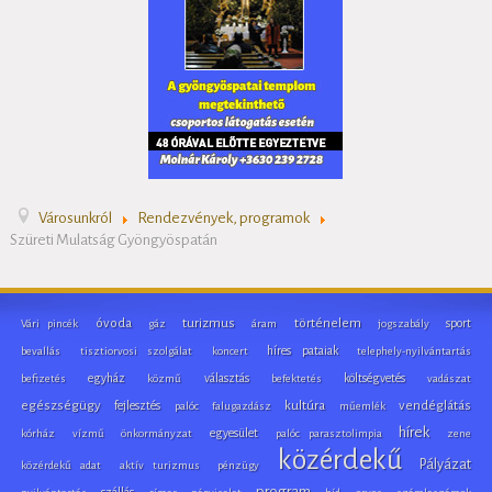
Városunkról
Rendezvények, programok
Szüreti Mulatság Gyöngyöspatán
óvoda
turizmus
történelem
sport
Vári pincék
gáz
áram
jogszabály
híres pataiak
bevallás
tisztiorvosi szolgálat
koncert
telephely-nyilvántartás
egyház
választás
költségvetés
befizetés
közmű
befektetés
vadászat
egészségügy
fejlesztés
kultúra
vendéglátás
palóc
falugazdász
műemlék
hírek
egyesület
kórház
vízmű
önkormányzat
palóc parasztolimpia
zene
közérdekű
Pályázat
közérdekű adat
aktív turizmus
pénzügy
program
szállás