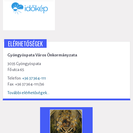
ELÉRHETŐSÉGEK
Gyöngyöspata Város Önkormányzata
3035 Gyöngyöspata
Fő utca 65.
Telefon:
+36 37 364-111
Fax: +36 37 364-111/36
További elérhetőségek...