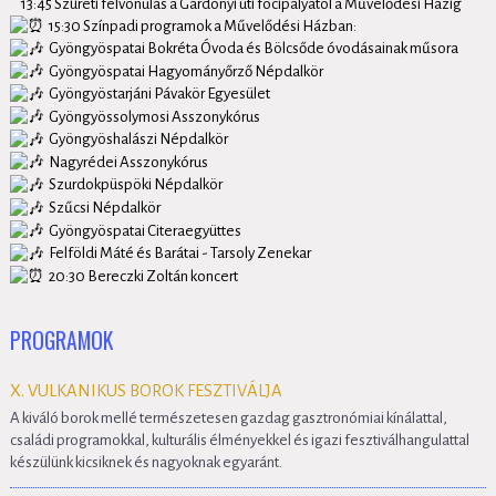
13:45 Szüreti felvonulás a Gárdonyi úti focipályától a Művelődési Házig
15:30 Színpadi programok a Művelődési Házban:
Gyöngyöspatai Bokréta Óvoda és Bölcsőde óvodásainak műsora
Gyöngyöspatai Hagyományőrző Népdalkör
Gyöngyöstarjáni Pávakör Egyesület
Gyöngyössolymosi Asszonykórus
Gyöngyöshalászi Népdalkör
Nagyrédei Asszonykórus
Szurdokpüspöki Népdalkör
Szűcsi Népdalkör
Gyöngyöspatai Citeraegyüttes
Felföldi Máté és Barátai - Tarsoly Zenekar
20:30 Bereczki Zoltán koncert
PROGRAMOK
X. VULKANIKUS BOROK FESZTIVÁLJA
A kiváló borok mellé természetesen gazdag gasztronómiai kínálattal,
családi programokkal, kulturális élményekkel és igazi fesztiválhangulattal
készülünk kicsiknek és nagyoknak egyaránt.