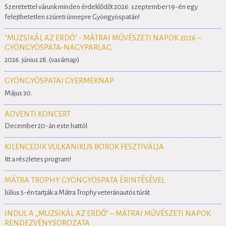
Szeretettel várunk minden érdeklődőt 2026. szeptember 19-én egy
felejthetetlen szüreti ünnepre Gyöngyöspatán!
"MUZSIKÁL AZ ERDŐ" - MÁTRAI MŰVÉSZETI NAPOK 2026 –
GYÖNGYÖSPATA-NAGYPARLAG
2026. június 28. (vasárnap)
GYÖNGYÖSPATAI GYERMEKNAP
Május 30.
ADVENTI KONCERT
December 20-án este hattól.
KILENCEDIK VULKANIKUS BOROK FESZTIVÁLJA
Itt a részletes program!
MÁTRA TROPHY GYÖNGYÖSPATA ÉRINTÉSÉVEL
Július 5-én tartják a Mátra Trophy veteránautós túrát.
INDUL A „MUZSIKÁL AZ ERDŐ” – MÁTRAI MŰVÉSZETI NAPOK
RENDEZVÉNYSOROZATA