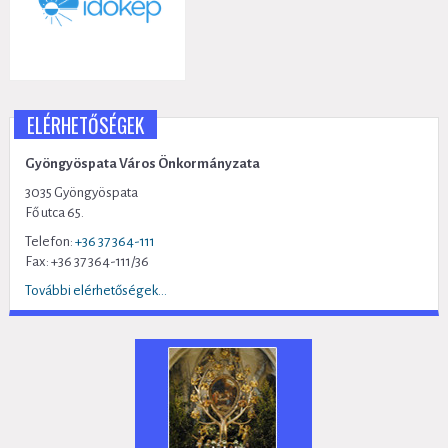
ELÉRHETŐSÉGEK
Gyöngyöspata Város Önkormányzata
3035 Gyöngyöspata
Fő utca 65.
Telefon:
+36 37 364-111
Fax: +36 37 364-111/36
További elérhetőségek...