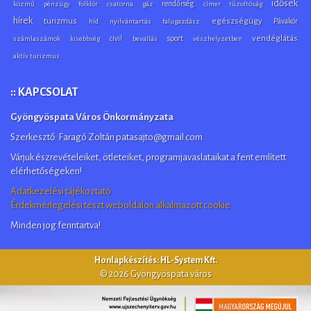
idősek
rendőrség
közmű
pénzügy
folklór
csatorna
gáz
címer
tűzoltóság
hírek
turizmus
egészségügy
Pávakör
híd
nyilvántartás
falugazdász
civil
sport
vendéglátás
számlaszámok
kisebbség
bevallás
vészhelyzetben
aktív turizmus
:: KAPCSOLAT
Gyöngyöspata Város Önkormányzata
Szerkesztő: Faragó Zoltán patasajto@gmail.com
Várjuk észrevételeiket, ötleteiket, programjavaslataikat a fent említett
elérhetőségeken!
Adatkezelési tájékoztató
Érdekmérlegelési teszt weboldalon alkalmazott cookie
Minden jog fenntartva!
Honlapkészítés: HL-System Kft.
© 2026 Gyöngyöspata város