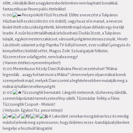
előtt, s kínálják őket a nagykereskedelemben nem kapható boraikkal,
fantasztikusan finom palóc ételeikkel.
11:00
Pincepörkölt Főző Fesztivál. Előtte a nevezést a Tulipános
Házban köll eszközölni (10:00 órától), vagy ha az el is marad, a nevezni
kívánt ételt oda szükségeltetik, kérettetik majd olyan délután egy óra tájt
leadni. A zsűri között találhatjuk (elsősorban) Dudás Józsit, a Tulipános
tulaját, egykori mesterszakácsot; városunk polgármesterasszonyát, Hevér
Lászlónét; valamint a régi Paprika TV-ből jól ismert, ezer szállal Gyöngyös és
környékéhez kötődő séfet, Magos Zolit. Szóval gatyát fölkötni,
fűszerezésre odafigyelni, nem babra megy!
( Hanem értékes nyereményekre!)
15:00 Mesterkuzus Kézdy Dani (Kálvária Pince) vezetésével "Mátrai
legendák... avagy hol tart most a Mátra?" címen melyen olyan mátrai borok
szerepelnek majd, melyek Dani szerint a leghitelesebben mutatják meg a
mátrai új hullám tevékenységét.
21:00
Tűzzsonglőr bemutató. Lángoló meteorok, tűzheveny dárdák,
szemet kápráztató természetesfény-játék. Tűzimádat. Fellép a Főnix
Tűzzsonglőr Csoport - Miskolc!
( Helyszín: Egykori Tsz. pince teteje)
A Lakodáré zenekar mozgásban lesz és mindig
máshol jelenik meg a pincesoron, hogy őrületes rezes-bandájával jókedvre
hergelje a fesztivál látogatóit.