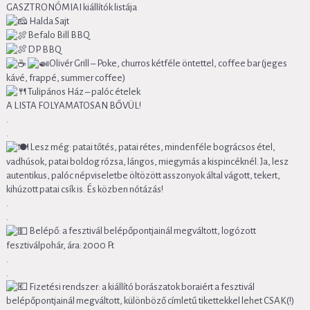
GASZTRONÓMIAI kiállítók listája
Halda Sajt
Befalo Bill BBQ
DP BBQ
Olivér Grill – Poke, churros kétféle öntettel, coffee bar (jeges
kávé, frappé, summer coffee)
Tulipános Ház – palóc ételek
A LISTA FOLYAMATOSAN BŐVÜL!
.
.
Lesz még: patai tőtés, patai rétes, mindenféle bográcsos étel,
vadhúsok, patai boldog rózsa, lángos, miegymás a kispincéknél. Ja, lesz
autentikus, palóc népviseletbe öltözött asszonyok által vágott, tekert,
kihúzott patai csík is. És közben nótázás!
.
.
Belépő: a fesztivál belépőpontjainál megváltott, logózott
fesztiválpohár, ára: 2000 Ft
.
.
Fizetési rendszer: a kiállító borászatok boraiért a fesztivál
belépőpontjainál megváltott, különböző címletű tikettekkel lehet CSAK(!)