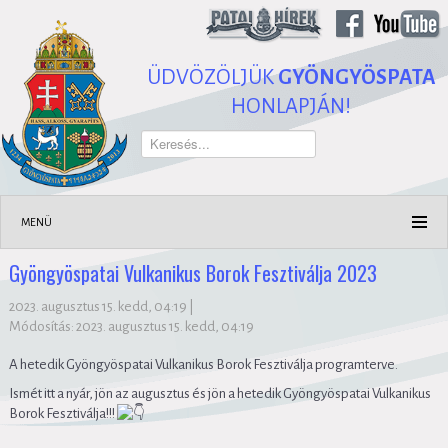
ÜDVÖZÖLJÜK
GYÖNGYÖSPATA
HONLAPJÁN!
Keresés...
MENÜ
Gyöngyöspatai Vulkanikus Borok Fesztiválja 2023
2023. augusztus 15. kedd, 04:19
|
Módosítás: 2023. augusztus 15. kedd, 04:19
A hetedik Gyöngyöspatai Vulkanikus Borok Fesztiválja programterve.
Ismét itt a nyár, jön az augusztus és jön a hetedik Gyöngyöspatai Vulkanikus
Borok Fesztiválja!!!