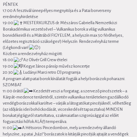
PÉNTEK
17:00 A fesztivál ünnepélyes megnyitója és a Patai borverseny
eredményhirdetése
19:00
MESTERKURZUS dr. Mészáros Gabriella Nemzetközi
Borakadémikus vezetésével – Vulkanikus borok a világ vulkanikus
borvidékeiről és a Mátrából FIGYELEM, a helyszín max 50 férőhelyes,
előzetes regisztráció szükséges!) Helyszín: Rendezvényház terme
(Légkondi van!
)
Közben a rendezvényház mögött:
18:00
Az Olivér Grill Crew ételei
19:00
Kegye János pánsíp művész koncertje
20:30
Ludányi Marci retro DJ programja
A program alatt patai borok kínálatát fogják a helyi borászok poharazni.
SZOMBAT
11:00 órától
Kezdetét veszi a forgatag; a szervező pincészetek – a
Kárpát-medence területéről, szintén vulkanikus területeken gazdálkodó
vendégborászokkal karöltve – várják a látogatókat pincéjüknél, vélhetőleg
(az időjárás idei bohóckodását, vicceskedését tapasztalva) MINDEN
borukat jégágyról startoltatva, szakmaiatlan szigorúsággal az előírt
fogyasztási hőfok ALÁ(!) temperálva.
11:00
A Hétsoros Pincedombon, mely a rendezvény állandó
helyszíne, a patai „házi” borászatok is kitárják pincéjük ajtaját a vendégek