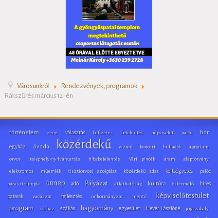
Városunkról
Rendezvények, programok
Rákszűrés március 12-én
történelem
választás
bor
zene
befizetés
befektetés
népviselet
palóc
közérdekű
egyház
óvoda
vízmű
koncert
hulladék
agrárium
orvos
telephely-nyilvántartás
hibabejelentés
Vári pincék
áram
alaptörvény
költségvetés
elektromos
műemlék
tisztiorvosi szolgálat
közérdekű adat
palóc
ünnep
Pályázat
adó
kultúra
híres
parasztolimpia
átláthatóság
őstermelő
képviselőtestület
pataiak
fejlesztés
vadászat
önkormányzat
mentő
program
hagyomány
szállás
egyesület
Hevér Lászlóné
kórház
jogszabály