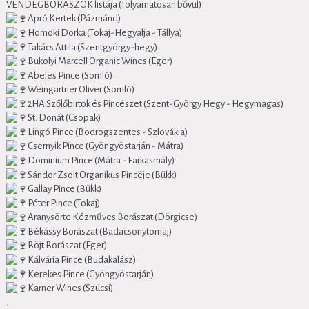
VENDÉGBORÁSZOK listája (folyamatosan bővül)
Apró Kertek (Pázmánd)
Homoki Dorka (Tokaj-Hegyalja - Tállya)
Takács Attila (Szentgyörgy-hegy)
Bukolyi Marcell Organic Wines (Eger)
Abeles Pince (Somló)
Weingartner Oliver (Somló)
2HA Szőlőbirtok és Pincészet (Szent-György Hegy - Hegymagas)
St. Donát (Csopak)
Lingó Pince (Bodrogszentes - Szlovákia)
Csernyik Pince (Gyöngyöstarján - Mátra)
Dominium Pince (Mátra - Farkasmály)
Sándor Zsolt Organikus Pincéje (Bükk)
Gallay Pince (Bükk)
Péter Pince (Tokaj)
Aranysörte Kézműves Borászat (Dörgicse)
Békássy Borászat (Badacsonytomaj)
Böjt Borászat (Eger)
Kálvária Pince (Budakalász)
Kerekes Pince (Gyöngyöstarján)
Karner Wines (Szücsi)
.