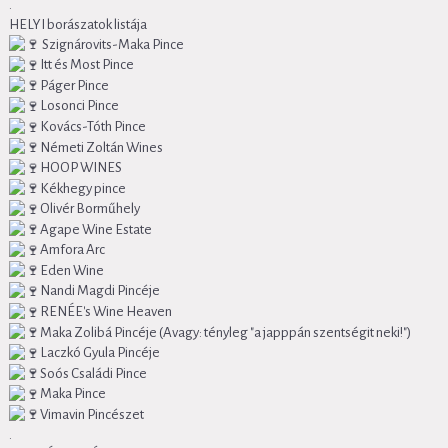
.
HELYI borászatok listája
Szignárovits-Maka Pince
Itt és Most Pince
Páger Pince
Losonci Pince
Kovács-Tóth Pince
Németi Zoltán Wines
HOOP WINES
Kékhegy pince
Olivér Borműhely
Agape Wine Estate
Amfora Arc
Eden Wine
Nandi Magdi Pincéje
RENÉE's Wine Heaven
Maka Zolibá Pincéje (Avagy: tényleg "a japppán szentségit neki!")
Laczkó Gyula Pincéje
Soós Családi Pince
Maka Pince
Vimavin Pincészet
.