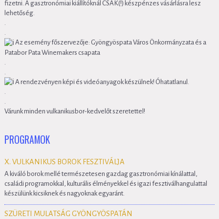
fizetni. A gasztronómiai kiállítóknál CSAK(!) készpénzes vásárlásra lesz
lehetőség.
.
.
Az esemény főszervezője: Gyöngyöspata Város Önkormányzata és a
Patabor Pata Winemakers csapata
.
.
A rendezvényen képi és videóanyagok készülnek! Óhatatlanul.
.
.
Várunk minden vulkanikusbor-kedvelőt szeretettel!
PROGRAMOK
X. VULKANIKUS BOROK FESZTIVÁLJA
A kiváló borok mellé természetesen gazdag gasztronómiai kínálattal,
családi programokkal, kulturális élményekkel és igazi fesztiválhangulattal
készülünk kicsiknek és nagyoknak egyaránt.
SZÜRETI MULATSÁG GYÖNGYÖSPATÁN