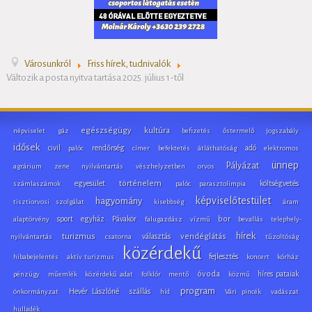
Városunkról
Friss hírek, tudnivalók
Változik a posta nyitva tartása 2025. július 1-től
egészségügy
kultúra
népviselet
gáz
befizetés
őstermelő
jogszabály
idősek
civil
rendőrség
adó
palóc
címer
befektetés
átláthatóság
elektromos
ünnep
Pályázat
agrárium
zene
nyilvántartás
vészhelyzetben
orvos
egyesület
történelem
költségvetés
számlaszámok
palóc parasztolimpia
képviselőtestület
hagyomány
tisztiorvosi szolgálat
kisebbség
áram
sport
egyház
Pávakör
bor
alaptörvény
falugazdász
vízmű
bevallás
telephely-
hírek
turizmus
választás
vendéglátás
nyilvántartás
csatorna
tűzoltóság
közérdekű
fejlesztés
hibabejelentés
aktív turizmus
koncert
kórház
óvoda
híres pataiak
pénzügy
műemlék
közérdekű adat
folklór
mentő
közmű
program
Hevér Lászlóné
szállás
önkormányzat
híd
Vári pincék
vadászat
hulladék