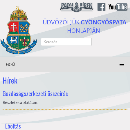
ÜDVÖZÖLJÜK
GYÖNGYÖSPATA
HONLAPJÁN!
Keresés...
MENÜ
Hírek
Gazdaságszerkezeti összeírás
Részletek a plakáton.
Eboltás