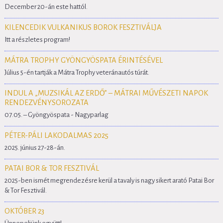
December 20-án este hattól.
KILENCEDIK VULKANIKUS BOROK FESZTIVÁLJA
Itt a részletes program!
MÁTRA TROPHY GYÖNGYÖSPATA ÉRINTÉSÉVEL
Július 5-én tartják a Mátra Trophy veteránautós túrát.
INDUL A „MUZSIKÁL AZ ERDŐ” – MÁTRAI MŰVÉSZETI NAPOK
RENDEZVÉNYSOROZATA
07.05. – Gyöngyöspata - Nagyparlag
PÉTER-PÁLI LAKODALMAS 2025
2025. június 27-28-án.
PATAI BOR & TOR FESZTIVÁL
2025-ben ismét megrendezésre kerül a tavaly is nagy sikert arató Patai Bor
& Tor Fesztivál.
OKTÓBER 23