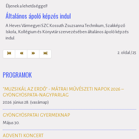
Éljenek a lehetőséggel!
Általános ápoló képzés indul
A Heves Vármegyei SZC Kossuth Zsuzsanna Technikum, Szakképző
Iskola, Kollégium és Könyvtár szervezésében általános ápoló képzés
indul.
2. oldal / 25
PROGRAMOK
"MUZSIKÁL AZ ERDŐ" - MÁTRAI MŰVÉSZETI NAPOK 2026 –
GYÖNGYÖSPATA-NAGYPARLAG
2026. június 28. (vasárnap)
GYÖNGYÖSPATAI GYERMEKNAP
Május 30.
ADVENTI KONCERT