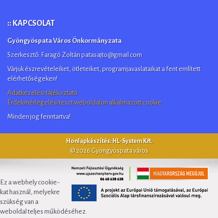
:: KAPCSOLAT
Gyöngyöspata Város Önkormányzata
Szerkesztő: Faragó Zoltán patasajto@gmail.com
Várjuk észrevételeiket, ötleteiket, programjavaslataikat a fent említett
elérhetőségeken!
Adatkezelési tájékoztató
Érdekmérlegelési teszt weboldalon alkalmazott cookie
Minden jog fenntartva!
Honlapkészítés: HL-System Kft.
© 2026 Gyöngyöspata város
Ez a webhely cookie-
kat használ, melyekre
szükség van a
weboldal teljes működéséhez.