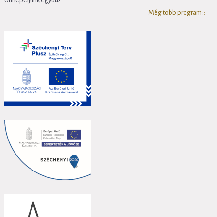
Ünnepeljünk együtt!
Még több program ::