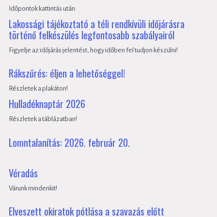
Időpontok kattintás után.
Lakossági tájékoztató a téli rendkívüli időjárásra
történő felkészülés legfontosabb szabályairól
Figyelje az időjárás jelentést, hogy időben fel tudjon készülni!
Rákszűrés: éljen a lehetőséggel!
Részletek a plakáton!
Hulladéknaptár 2026
Részletek a táblázatban!
Lomntalanítás: 2026. február 20.
Véradás
Várunk mindenkit!
Elveszett okiratok pótlása a szavazás előtt