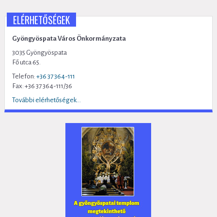
ELÉRHETŐSÉGEK
Gyöngyöspata Város Önkormányzata
3035 Gyöngyöspata
Fő utca 65.
Telefon:
+36 37 364-111
Fax: +36 37 364-111/36
További elérhetőségek...