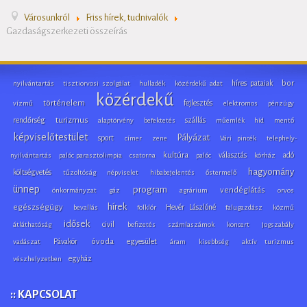
Városunkról
Friss hírek, tudnivalók
Gazdaságszerkezeti összeírás
híres pataiak
bor
nyilvántartás
tisztiorvosi szolgálat
hulladék
közérdekű adat
közérdekű
történelem
fejlesztés
vízmű
elektromos
pénzügy
rendőrség
turizmus
szállás
alaptörvény
befektetés
műemlék
híd
mentő
képviselőtestület
Pályázat
sport
címer
zene
Vári pincék
telephely-
kultúra
választás
adó
nyilvántartás
palóc parasztolimpia
csatorna
palóc
kórház
hagyomány
költségvetés
tűzoltóság
népviselet
hibabejelentés
őstermelő
ünnep
program
vendéglátás
önkormányzat
gáz
agrárium
orvos
hírek
egészségügy
Hevér Lászlóné
bevallás
folklór
falugazdász
közmű
idősek
civil
átláthatóság
befizetés
számlaszámok
koncert
jogszabály
Pávakör
óvoda
egyesület
vadászat
áram
kisebbség
aktív turizmus
egyház
vészhelyzetben
:: KAPCSOLAT