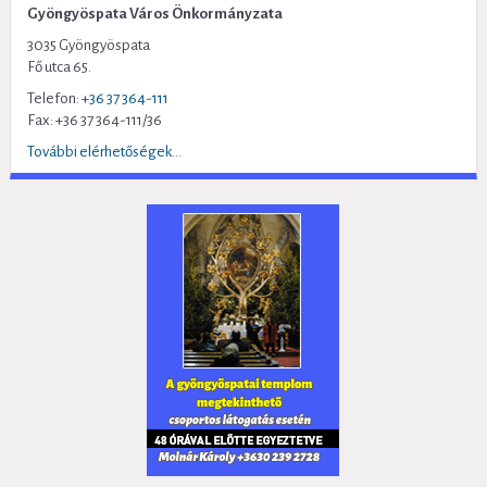
Gyöngyöspata Város Önkormányzata
3035 Gyöngyöspata
Fő utca 65.
Telefon:
+36 37 364-111
Fax: +36 37 364-111/36
További elérhetőségek...