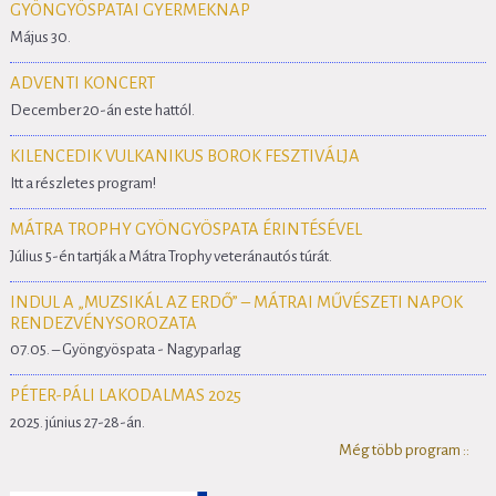
GYÖNGYÖSPATAI GYERMEKNAP
Május 30.
ADVENTI KONCERT
December 20-án este hattól.
KILENCEDIK VULKANIKUS BOROK FESZTIVÁLJA
Itt a részletes program!
MÁTRA TROPHY GYÖNGYÖSPATA ÉRINTÉSÉVEL
Július 5-én tartják a Mátra Trophy veteránautós túrát.
INDUL A „MUZSIKÁL AZ ERDŐ” – MÁTRAI MŰVÉSZETI NAPOK
RENDEZVÉNYSOROZATA
07.05. – Gyöngyöspata - Nagyparlag
PÉTER-PÁLI LAKODALMAS 2025
2025. június 27-28-án.
Még több program ::