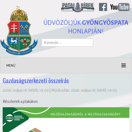
ÜDVÖZÖLJÜK
GYÖNGYÖSPATA
HONLAPJÁN!
Keresés...
MENÜ
Gazdaságszerkezeti összeírás
2026. május 18. hétfő, 19:03
|
Módosítás: 2026. május 18. hétfő, 19:03
Részletek a plakáton.