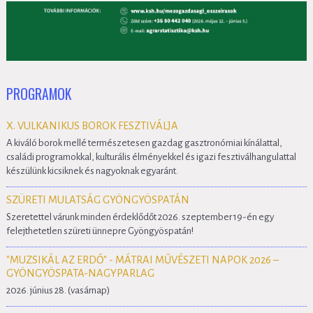
PROGRAMOK
X. VULKANIKUS BOROK FESZTIVÁLJA
A kiváló borok mellé természetesen gazdag gasztronómiai kínálattal,
családi programokkal, kulturális élményekkel és igazi fesztiválhangulattal
készülünk kicsiknek és nagyoknak egyaránt.
SZÜRETI MULATSÁG GYÖNGYÖSPATÁN
Szeretettel várunk minden érdeklődőt 2026. szeptember 19-én egy
felejthetetlen szüreti ünnepre Gyöngyöspatán!
"MUZSIKÁL AZ ERDŐ" - MÁTRAI MŰVÉSZETI NAPOK 2026 –
GYÖNGYÖSPATA-NAGYPARLAG
2026. június 28. (vasárnap)