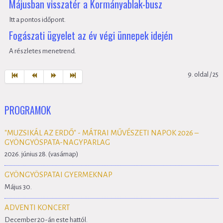
Májusban visszatér a Kormányablak-busz
Itt a pontos időpont.
Fogászati ügyelet az év végi ünnepek idején
A részletes menetrend.
9. oldal / 25
PROGRAMOK
"MUZSIKÁL AZ ERDŐ" - MÁTRAI MŰVÉSZETI NAPOK 2026 –
GYÖNGYÖSPATA-NAGYPARLAG
2026. június 28. (vasárnap)
GYÖNGYÖSPATAI GYERMEKNAP
Május 30.
ADVENTI KONCERT
December 20-án este hattól.