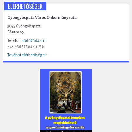
ELÉRHETŐSÉGEK
Gyöngyöspata Város Önkormányzata
3035 Gyöngyöspata
Fő utca 65.
Telefon:
+36 37 364-111
Fax: +36 37 364-111/36
További elérhetőségek...