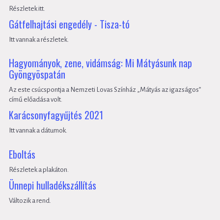
Részletek itt.
Gátfelhajtási engedély - Tisza-tó
Itt vannak a részletek.
Hagyományok, zene, vidámság: Mi Mátyásunk nap
Gyöngyöspatán
Az este csúcspontja a Nemzeti Lovas Színház „Mátyás az igazságos”
című előadása volt.
Karácsonyfagyűjtés 2021
Itt vannak a dátumok.
Eboltás
Részletek a plakáton.
Ünnepi hulladékszállítás
Változik a rend.