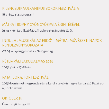
KILENCEDIK VULKANIKUS BOROK FESZTIVÁLJA
Itt a részletes program!
MÁTRA TROPHY GYÖNGYÖSPATA ÉRINTÉSÉVEL
Július 5-én tartják a Mátra Trophy veteránautós túrát.
INDUL A „MUZSIKÁL AZ ERDŐ” – MÁTRAI MŰVÉSZETI NAPOK
RENDEZVÉNYSOROZATA
07.05. – Gyöngyöspata - Nagyparlag
PÉTER-PÁLI LAKODALMAS 2025
2025. június 27-28-án.
PATAI BOR & TOR FESZTIVÁL
2025-ben ismét megrendezésre kerül a tavaly is nagy sikert arató Patai Bor
& Tor Fesztivál.
OKTÓBER 23
Ünnepeljünk együtt!