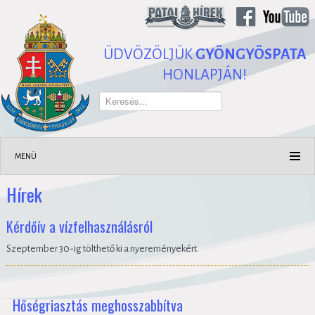
ÜDVÖZÖLJÜK
GYÖNGYÖSPATA
HONLAPJÁN!
Keresés...
MENÜ
Hírek
Kérdőív a vízfelhasználásról
Szeptember 30-ig tölthető ki a nyereményekért.
Hőségriasztás meghosszabbítva