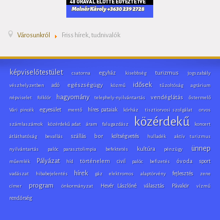
Városunkról
Friss hírek, tudnivalók
képviselőtestület
egyház
turizmus
csatorna
kisebbség
jogszabály
idősek
adó
egészségügy
vészhelyzetben
közmű
tűzoltóság
agrárium
hagyomány
vendéglátás
népviselet
folklór
telephely-nyilvántartás
őstermelő
egyesület
híres pataiak
Vári pincék
mentő
kórház
tisztiorvosi szolgálat
orvos
közérdekű
számlaszámok
közérdekű adat
áram
falugazdász
koncert
szállás
bor
költségvetés
átláthatóság
bevallás
hulladék
aktív turizmus
ünnep
kultúra
nyilvántartás
palóc parasztolimpia
befektetés
pénzügy
Pályázat
történelem
civil
óvoda
sport
műemlék
híd
palóc
befizetés
hírek
fejlesztés
vadászat
hibabejelentés
gáz
elektromos
alaptörvény
zene
program
Hevér Lászlóné
választás
Pávakör
címer
önkormányzat
vízmű
rendőrség