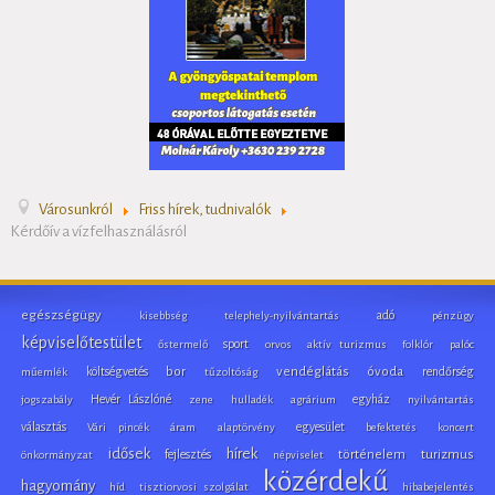
Városunkról
Friss hírek, tudnivalók
Kérdőív a vízfelhasználásról
egészségügy
adó
kisebbség
telephely-nyilvántartás
pénzügy
képviselőtestület
sport
őstermelő
orvos
aktív turizmus
folklór
palóc
költségvetés
bor
vendéglátás
óvoda
rendőrség
műemlék
tűzoltóság
Hevér Lászlóné
egyház
jogszabály
zene
hulladék
agrárium
nyilvántartás
választás
egyesület
Vári pincék
áram
alaptörvény
befektetés
koncert
idősek
hírek
fejlesztés
történelem
turizmus
önkormányzat
népviselet
közérdekű
hagyomány
híd
tisztiorvosi szolgálat
hibabejelentés