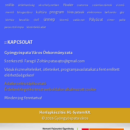
szállás
Pávakör
átláthatóság
vészhelyzetben
csatorna
számlaszámok
vízmű
program
kultúra
híres pataiak
mentő
falugazdász
elektromos
befizetés
gáz
ünnep
Pályázat
civil
kórház
bevallás
közmű
vadászat
címer
palóc
parasztolimpia
közérdekű adat
:: KAPCSOLAT
Gyöngyöspata Város Önkormányzata
Szerkesztő: Faragó Zoltán patasajto@gmail.com
Várjuk észrevételeiket, ötleteiket, programjavaslataikat a fent említett
elérhetőségeken!
Adatkezelési tájékoztató
Érdekmérlegelési teszt weboldalon alkalmazott cookie
Minden jog fenntartva!
Honlapkészítés: HL-System Kft.
© 2026 Gyöngyöspata város