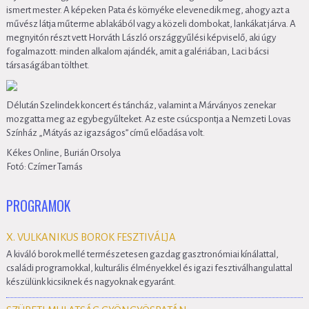
ismert mester. A képeken Pata és környéke elevenedik meg, ahogy azt a
művész látja műterme ablakából vagy a közeli dombokat, lankákat járva. A
megnyitón részt vett Horváth László országgyűlési képviselő, aki úgy
fogalmazott: minden alkalom ajándék, amit a galériában, Laci bácsi
társaságában tölthet.
Délután Szelindek koncert és táncház, valamint a Márványos zenekar
mozgatta meg az egybegyűlteket. Az este csúcspontja a Nemzeti Lovas
Színház „Mátyás az igazságos” című előadása volt.
Kékes Online, Burián Orsolya
Fotó: Czímer Tamás
PROGRAMOK
X. VULKANIKUS BOROK FESZTIVÁLJA
A kiváló borok mellé természetesen gazdag gasztronómiai kínálattal,
családi programokkal, kulturális élményekkel és igazi fesztiválhangulattal
készülünk kicsiknek és nagyoknak egyaránt.