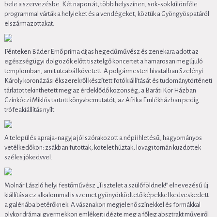
bele a szervezésbe. Két napon át, több helyszínen, sok-sok különféle
programmal várták a helyieket és a vendégeket, köztük a Gyöngyöspatáról
elszármazottakat.
Pénteken Báder Ernő príma díjas hegedűművész és zenekara adott az
egészségügyi dolgozók előtt tisztelgő koncertet a hamarosan megújuló
templomban, amit utcabál követett. A polgármesteri hivatalban Szelényi
Károly koronázási ékszerekről készített fotókiállítását és tudománytörténeti
tárlatot tekinthetett meg az érdeklődő közönség, a Baráti Kör Házban
Czinkóczi Miklós tartott könyvbemutatót, az Afrika Emlékházban pedig
trófeakiállítás nyílt.
A település apraja-nagyja jól szórakozott a népi ihletésű, hagyományos
vetélkedőkön: zsákban futottak, kötelet húztak, lovagi tornán küzdöttek
széles jókedvvel.
Molnár László helyi festőművész „Tisztelet a szülőföldnek!” elnevezésű új
kiállítása ez alkalommal is szemet gyönyörködtető képekkel kedveskedett
a galériába betérőknek. A vásznakon megjelenő színekkel és formákkal
olykor drámai gyermekkori emlékeit idézte meg a főleg absztrakt műveiről