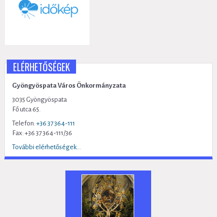
ELÉRHETŐSÉGEK
Gyöngyöspata Város Önkormányzata
3035 Gyöngyöspata
Fő utca 65.
Telefon:
+36 37 364-111
Fax: +36 37 364-111/36
További elérhetőségek...