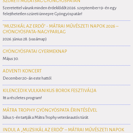
SZÜRETI MULATSÁG GYÖNGYÖSPATÁN
Szeretettel várunk minden érdeklődőt 2026. szeptember 19-én egy
felejthetetlen szüreti ünnepre Gyöngyöspatán!
"MUZSIKÁL AZ ERDŐ" - MÁTRAI MŰVÉSZETI NAPOK 2026 –
GYÖNGYÖSPATA-NAGYPARLAG
2026. június 28. (vasárnap)
GYÖNGYÖSPATAI GYERMEKNAP
Május 30.
ADVENTI KONCERT
December 20-án este hattól.
KILENCEDIK VULKANIKUS BOROK FESZTIVÁLJA
Itt a részletes program!
MÁTRA TROPHY GYÖNGYÖSPATA ÉRINTÉSÉVEL
Július 5-én tartják a Mátra Trophy veteránautós túrát.
INDUL A „MUZSIKÁL AZ ERDŐ” – MÁTRAI MŰVÉSZETI NAPOK