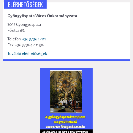
ELÉRHETŐSÉGEK
Gyöngyöspata Város Önkormányzata
3035 Gyöngyöspata
Fő utca 65.
Telefon:
+36 37 364-111
Fax: +36 37 364-111/36
További elérhetőségek...