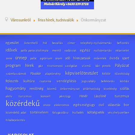
Városunkról
Friss hírek, tudnivalók
Önkormányzat
egyesület
őstermelő
híd
bevallás
címer
telephely-nyilvántartás
befizetés
idősek
egyház
palóc parasztolimpia
mentő
vadászat
nyilvántartás
népviselet
ünnep
adó
híres pataiak
óvoda
sport
zene
palóc
agrárium
áram
műemlék
program
hírek
Pályázat
gáz
tisztiorvosi szolgálat
vízmű
Vári pincék
képviselőtestület
Pávakör
számlaszámok
alaptörvény
folklór
tűzoltóság
fejlesztés
kultúra
vendéglátás
csatorna
jogszabály
befektetés
kórház
hagyomány
rendőrség
szállás
közmű
önkormányzat
átláthatóság
kisebbség
Hevér Lászlóné
turizmus
aktív turizmus
koncert
pénzügy
közérdekű
egészségügy
civil
választás
bor
orvos
elektromos
történelem
költségvetés
közérdekű adat
falugazdász
hulladék
vészhelyzetben
hibabejelentés