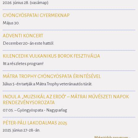
2026. június 28. (vasárnap)
GYÖNGYÖSPATAI GYERMEKNAP
Május 30.
ADVENTI KONCERT
December 20-án este hattól.
KILENCEDIK VULKANIKUS BOROK FESZTIVÁLJA
Itt a részletes program!
MÁTRA TROPHY GYÖNGYÖSPATA ÉRINTÉSÉVEL
Július 5-én tartják a Mátra Trophy veteránautós túrát.
INDUL A „MUZSIKÁL AZ ERDŐ” – MÁTRAI MŰVÉSZETI NAPOK
RENDEZVÉNYSOROZATA
07.05. – Gyöngyöspata - Nagyparlag
PÉTER-PÁLI LAKODALMAS 2025
2025. június 27-28-án.
Még több program ::