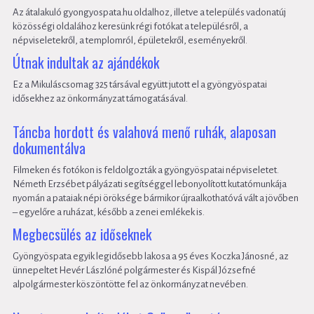
Az átalakuló gyongyospata.hu oldalhoz, illetve a település vadonatúj
közösségi oldalához keresünk régi fotókat a településről, a
népviseletekről, a templomról, épületekről, eseményekről.
Útnak indultak az ajándékok
Ez a Mikuláscsomag 325 társával együtt jutott el a gyöngyöspatai
idősekhez az önkormányzat támogatásával.
Táncba hordott és valahová menő ruhák, alaposan
dokumentálva
Filmeken és fotókon is feldolgozták a gyöngyöspatai népviseletet.
Németh Erzsébet pályázati segítséggel lebonyolított kutatómunkája
nyomán a pataiak népi öröksége bármikor újraalkothatóvá vált a jövőben
– egyelőre a ruházat, később a zenei emlékek is.
Megbecsülés az időseknek
Gyöngyöspata egyik legidősebb lakosa a 95 éves Koczka Jánosné, az
ünnepeltet Hevér Lászlóné polgármester és Kispál Józsefné
alpolgármester köszöntötte fel az önkormányzat nevében.