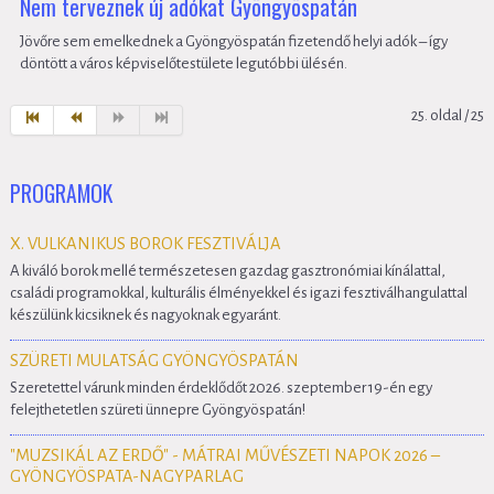
Nem terveznek új adókat Gyöngyöspatán
Jövőre sem emelkednek a Gyöngyöspatán fizetendő helyi adók – így
döntött a város képviselőtestülete legutóbbi ülésén.
25. oldal / 25
PROGRAMOK
X. VULKANIKUS BOROK FESZTIVÁLJA
A kiváló borok mellé természetesen gazdag gasztronómiai kínálattal,
családi programokkal, kulturális élményekkel és igazi fesztiválhangulattal
készülünk kicsiknek és nagyoknak egyaránt.
SZÜRETI MULATSÁG GYÖNGYÖSPATÁN
Szeretettel várunk minden érdeklődőt 2026. szeptember 19-én egy
felejthetetlen szüreti ünnepre Gyöngyöspatán!
"MUZSIKÁL AZ ERDŐ" - MÁTRAI MŰVÉSZETI NAPOK 2026 –
GYÖNGYÖSPATA-NAGYPARLAG