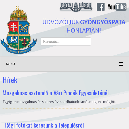
ÜDVÖZÖLJÜK
GYÖNGYÖSPATA
HONLAPJÁN!
Keresés...
MENÜ
Hírek
Mozgalmas esztendő a Vári Pincék Egyesületénél
Egy igen mozgalmas és sikeres évet tudhatunk ismét magunk mögött.
Régi fotókat keresünk a településről