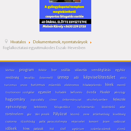
Hivatalos
Dokumentumok, nyomtatványok
Foglalkoztatasi egyuttmukodes Eszak-Hevesben
program
bor
szállás
választás
vendéglátás
egyház
kórház
folklór
ünnep
képviselőtestület
rendőrség
adó
bevallás
őstermelő
aktív
hírek
turizmus
turizmus
orvos
műemlék
elektromos
hibabejelentés
mentő
egyesület
óvoda
Pávakör
tisztiorvosi szolgálat
hulladék
befizetés
pénzügy
hagyomány
fejlesztés
jogszabály
címer
önkormányzat
vészhelyzetben
egészségügy
befektetés
falugazdász
nyilvántartás
közérdekű adat
Pályázat
történelem
gáz
Vári pincék
közmű
zene
átláthatóság
kisebbség
csatorna
tűzoltóság
palóc parasztolimpia
népviselet
koncert
áram
vadászat
idősek
híres pataiak
civil
híd
agrárium
számlaszámok
vízmű