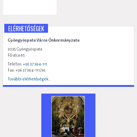
ELÉRHETŐSÉGEK
Gyöngyöspata Város Önkormányzata
3035 Gyöngyöspata
Fő utca 65.
Telefon:
+36 37 364-111
Fax: +36 37 364-111/36
További elérhetőségek...