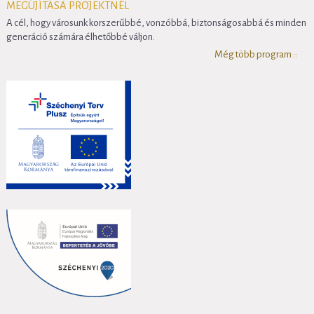
MEGÚJÍTÁSA PROJEKTNÉL
A cél, hogy városunk korszerűbbé, vonzóbbá, biztonságosabbá és minden
generáció számára élhetőbbé váljon.
Még több program ::