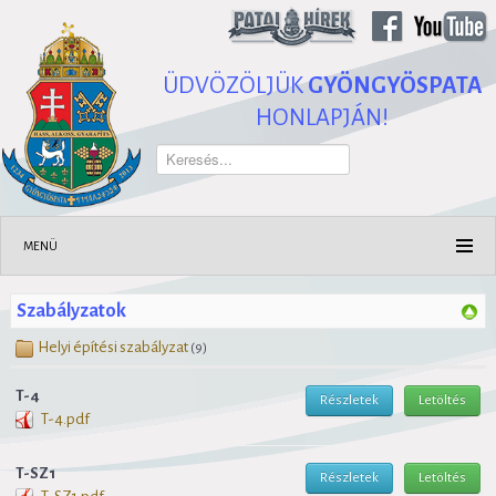
ÜDVÖZÖLJÜK
GYÖNGYÖSPATA
HONLAPJÁN!
Keresés...
MENÜ
Szabályzatok
Helyi építési szabályzat
(9)
T-4
Részletek
Letöltés
T-4.pdf
T-SZ1
Részletek
Letöltés