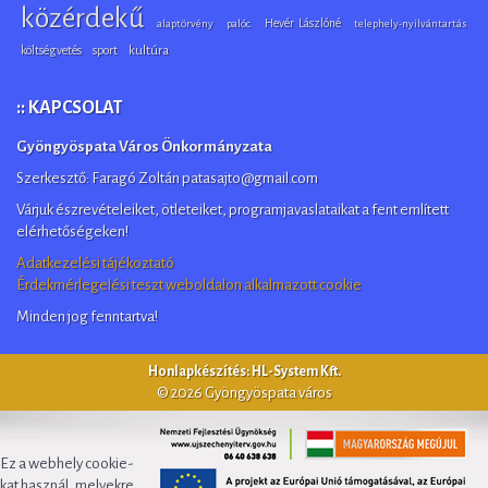
közérdekű
Hevér Lászlóné
alaptörvény
palóc
telephely-nyilvántartás
költségvetés
sport
kultúra
:: KAPCSOLAT
Gyöngyöspata Város Önkormányzata
Szerkesztő: Faragó Zoltán patasajto@gmail.com
Várjuk észrevételeiket, ötleteiket, programjavaslataikat a fent említett
elérhetőségeken!
Adatkezelési tájékoztató
Érdekmérlegelési teszt weboldalon alkalmazott cookie
Minden jog fenntartva!
Honlapkészítés: HL-System Kft.
© 2026 Gyöngyöspata város
Ez a webhely cookie-
kat használ, melyekre