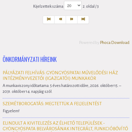
Kijelzettek száma
2. oldal / 3
Powered by
Phoca Download
ÖNKORMÁNYZATI HÍREINK
PÁLYÁZATI FELHÍVÁS: GYÖNGYÖSPATAI MŰVELŐDÉSI HÁZ
INTÉZMÉNYVEZETŐI (IGAZGATÓI) MUNKAKÖR
A munkaviszony időtartama: 5 éves határozott időre, 2026. október 15. –
2031. október 14. napjáig szól.
SZEMÉTBOROGATÁS: MEGTETTÜK A FELJELENTÉST
Figyelem!
ELINDULT A KIVITELEZÉS AZ ÉLHETŐ TELEPÜLÉSEK -
GYÖNGYÖSPATA BELVÁROSÁNAK INTEGRÁLT, FUNKCIÓBŐVÍTŐ