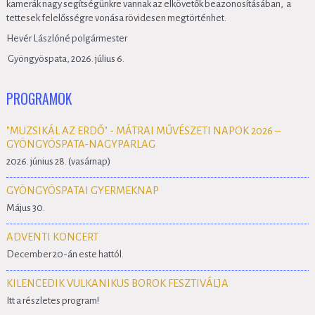
kamerák nagy segítségünkre vannak az elkövetők beazonosításában, a
tettesek felelősségre vonása rövidesen megtörténhet.
Hevér Lászlóné polgármester
Gyöngyöspata, 2026. július 6.
PROGRAMOK
"MUZSIKÁL AZ ERDŐ" - MÁTRAI MŰVÉSZETI NAPOK 2026 –
GYÖNGYÖSPATA-NAGYPARLAG
2026. június 28. (vasárnap)
GYÖNGYÖSPATAI GYERMEKNAP
Május 30.
ADVENTI KONCERT
December 20-án este hattól.
KILENCEDIK VULKANIKUS BOROK FESZTIVÁLJA
Itt a részletes program!