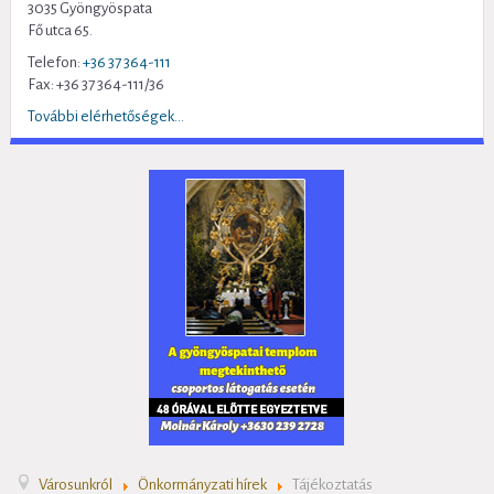
3035 Gyöngyöspata
Fő utca 65.
Telefon:
+36 37 364-111
Fax: +36 37 364-111/36
További elérhetőségek...
Városunkról
Önkormányzati hírek
Tájékoztatás