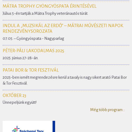
MÁTRA TROPHY GYÖNGYÖSPATA ÉRINTÉSÉVEL
Július 5-én tartják a Mátra Trophy veteránautós túrát.
INDUL A „MUZSIKÁL AZ ERDŐ” – MÁTRAI MŰVÉSZETI NAPOK
RENDEZVÉNYSOROZATA
07.05. – Gyöngyöspata - Nagyparlag
PÉTER-PÁLI LAKODALMAS 2025
2025. június 27-28-án.
PATAI BOR & TOR FESZTIVÁL
2025-ben ismét megrendezésre kerül a tavaly is nagy sikert arató Patai Bor
& Tor Fesztivál.
OKTÓBER 23
Ünnepeljünk együtt!
Még több program ::