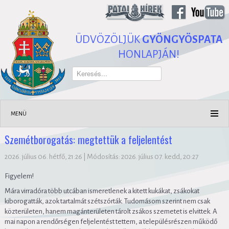
ÜDVÖZÖLJÜK
GYÖNGYÖSPATA
HONLAPJÁN!
Keresés...
MENÜ
Szemétborogatás: megtettük a feljelentést
2026. július 06. hétfő, 21:26
|
Módosítás: 2026. július 07. kedd, 20:27
Figyelem!
Mára virradóra több utcában ismeretlenek a kitett kukákat, zsákokat
kiborogatták, azok tartalmát szétszórták. Tudomásom szerint nem csak
közterületen, hanem magánterületen tárolt zsákos szemetet is elvittek. A
mai napon a rendőrségen feljelentést tettem, a településrészen működő