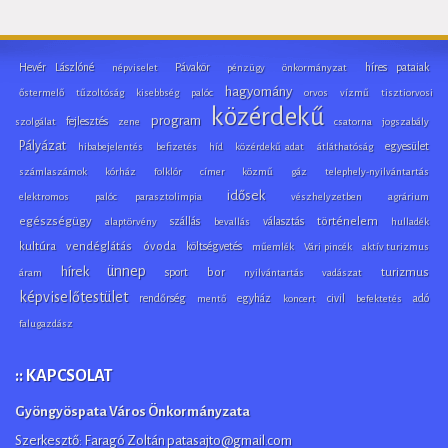
Hevér Lászlóné
Pávakör
híres pataiak
népviselet
pénzügy
önkormányzat
hagyomány
őstermelő
tűzoltóság
kisebbség
palóc
orvos
vízmű
tisztiorvosi
közérdekű
program
fejlesztés
szolgálat
zene
csatorna
jogszabály
Pályázat
egyesület
hibabejelentés
befizetés
híd
közérdekű adat
átláthatóság
számlaszámok
kórház
folklór
címer
közmű
gáz
telephely-nyilvántartás
idősek
elektromos
palóc parasztolimpia
vészhelyzetben
agrárium
egészségügy
szállás
választás
történelem
alaptörvény
bevallás
hulladék
kultúra
vendéglátás
óvoda
költségvetés
műemlék
Vári pincék
aktív turizmus
ünnep
hírek
sport
bor
turizmus
áram
nyilvántartás
vadászat
képviselőtestület
rendőrség
egyház
civil
adó
mentő
koncert
befektetés
falugazdász
:: KAPCSOLAT
Gyöngyöspata Város Önkormányzata
Szerkesztő: Faragó Zoltán patasajto@gmail.com