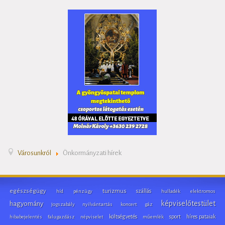
Városunkról
Önkormányzati hírek
egészségügy
turizmus
szállás
híd
pénzügy
hulladék
elektromos
képviselőtestület
hagyomány
jogszabály
nyilvántartás
koncert
gáz
költségvetés
sport
híres pataiak
hibabejelentés
falugazdász
népviselet
műemlék