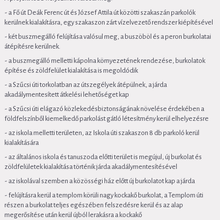
- a Fő út Deák Ferenc út és József Attila út közötti szakaszán parkolók
kerülnek kialakításra, egy szakaszon zárt vízelvezető rendszer kiépítésével
- két buszmegálló felújítása valósul meg, a buszöböl és a peron burkolatai
átépítésre kerülnek.
- a buszmegálló melletti kápolna környezetének rendezése, burkolatok
építése és zöldfelület kialakítása is megoldódik
- a Szűcsi úti torkolatban az útszegélyek átépülnek, a járda
akadálymentesített átkelési lehetőséget kap
- a Szűcsi úti elágazó közlekedésbiztonságának növelése érdekében a
földfelszínből kiemelkedő parkolást gátló létesítmény kerül elhelyezésre
- az iskola melletti területen, az Iskola úti szakaszon 8 db parkoló kerül
kialakítására
- az általános iskola és tanuszoda előtti terület is megújul, új burkolat és
zöldfelületek kialakítása történik járda akadálymentesítésével
- az iskolával szemben a közösségi ház előtt új burkolatot kap a járda
- felújításra kerül a templom körüli nagy kockakő burkolat, a Templom úti
részen a burkolat teljes egészében felszedésre kerül és az alap
megerősítése után kerül újból lerakásra a kockakő