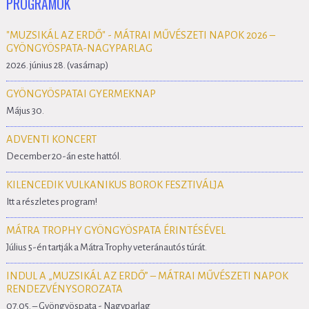
PROGRAMOK
"MUZSIKÁL AZ ERDŐ" - MÁTRAI MŰVÉSZETI NAPOK 2026 –
GYÖNGYÖSPATA-NAGYPARLAG
2026. június 28. (vasárnap)
GYÖNGYÖSPATAI GYERMEKNAP
Május 30.
ADVENTI KONCERT
December 20-án este hattól.
KILENCEDIK VULKANIKUS BOROK FESZTIVÁLJA
Itt a részletes program!
MÁTRA TROPHY GYÖNGYÖSPATA ÉRINTÉSÉVEL
Július 5-én tartják a Mátra Trophy veteránautós túrát.
INDUL A „MUZSIKÁL AZ ERDŐ” – MÁTRAI MŰVÉSZETI NAPOK
RENDEZVÉNYSOROZATA
07.05. – Gyöngyöspata - Nagyparlag