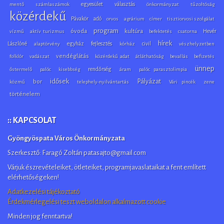
egyesület
választás
mentő
számlaszámok
önkormányzat
tűzoltóság
közérdekű
Pávakör
adó
orvos
agrárium
címer
tisztiorvosi szolgálat
program
óvoda
kultúra
Hevér
vízmű
aktív turizmus
befektetés
csatorna
hírek
Lászlóné
egyház
fejlesztés
civil
alaptörvény
kórház
vészhelyzetben
vendéglátás
folklór
vadászat
közérdekű adat
átláthatóság
bevallás
befizetés
ünnep
rendőrség
őstermelő
palóc
kisebbség
áram
palóc parasztolimpia
idősek
Pályázat
bor
közmű
telephely-nyilvántartás
Vári pincék
zene
történelem
:: KAPCSOLAT
Gyöngyöspata Város Önkormányzata
Szerkesztő: Faragó Zoltán patasajto@gmail.com
Várjuk észrevételeiket, ötleteiket, programjavaslataikat a fent említett
elérhetőségeken!
Adatkezelési tájékoztató
Érdekmérlegelési teszt weboldalon alkalmazott cookie
Minden jog fenntartva!