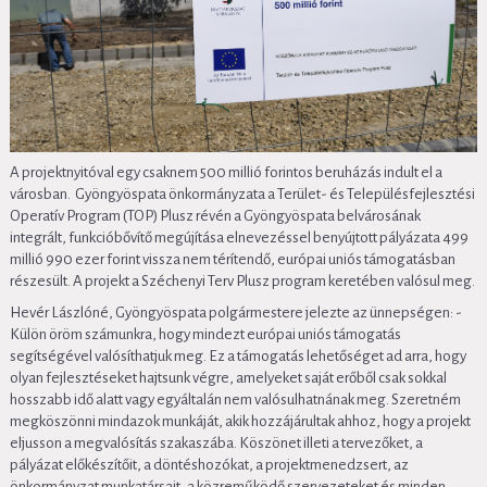
A projektnyitóval egy csaknem 500 millió forintos beruházás indult el a
városban. Gyöngyöspata önkormányzata a Terület- és Településfejlesztési
Operatív Program (TOP) Plusz révén a Gyöngyöspata belvárosának
integrált, funkcióbővítő megújítása elnevezéssel benyújtott pályázata 499
millió 990 ezer forint vissza nem térítendő, európai uniós támogatásban
részesült. A projekt a Széchenyi Terv Plusz program keretében valósul meg.
Hevér Lászlóné, Gyöngyöspata polgármestere jelezte az ünnepségen: -
Külön öröm számunkra, hogy mindezt európai uniós támogatás
segítségével valósíthatjuk meg. Ez a támogatás lehetőséget ad arra, hogy
olyan fejlesztéseket hajtsunk végre, amelyeket saját erőből csak sokkal
hosszabb idő alatt vagy egyáltalán nem valósulhatnának meg. Szeretném
megköszönni mindazok munkáját, akik hozzájárultak ahhoz, hogy a projekt
eljusson a megvalósítás szakaszába. Köszönet illeti a tervezőket, a
pályázat előkészítőit, a döntéshozókat, a projektmenedzsert, az
önkormányzat munkatársait, a közreműködő szervezeteket és minden