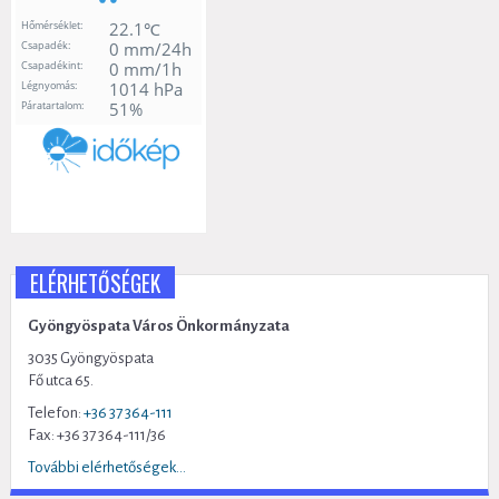
ELÉRHETŐSÉGEK
Gyöngyöspata Város Önkormányzata
3035 Gyöngyöspata
Fő utca 65.
Telefon:
+36 37 364-111
Fax: +36 37 364-111/36
További elérhetőségek...