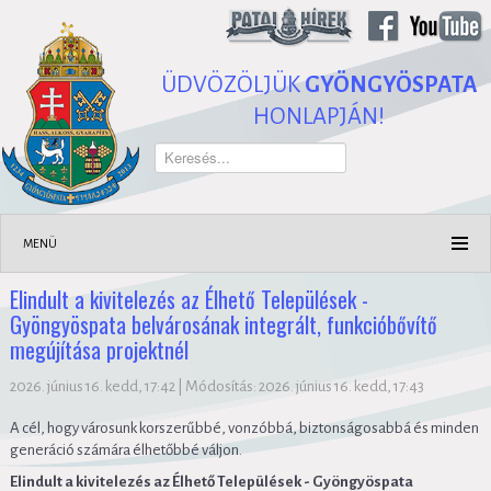
ÜDVÖZÖLJÜK
GYÖNGYÖSPATA
HONLAPJÁN!
Keresés...
MENÜ
Elindult a kivitelezés az Élhető Települések -
Gyöngyöspata belvárosának integrált, funkcióbővítő
megújítása projektnél
2026. június 16. kedd, 17:42
|
Módosítás: 2026. június 16. kedd, 17:43
A cél, hogy városunk korszerűbbé, vonzóbbá, biztonságosabbá és minden
generáció számára élhetőbbé váljon.
Elindult a kivitelezés az Élhető Települések - Gyöngyöspata