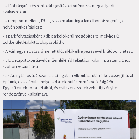
- a Dobrányi úti részen lokális javítások történnek a megsüllyedt
szakaszokon
- a templom melletti, Fő út 58. szám alatti ingatlan elbontásra került, a
helyén parkosítás lesz
- a park folytatásaként 9 db parkoló kerül megépítésre, melyhez új
zöldterület kialakítása kapcsolódik
- A Várhegyen a zászló mellett ülősziklák elhelyezésével kilátópont létesül
- a Danka patakon átívelő műemléki híd felújítása, valamint a Szent János
szobor restaurálása
- az Arany János út 2. szám alatti ingatlan elbontása után új közösségi házat
építünk, ez az épület helyet ad a településen működő Polgárőr
Egyesületnek iroda céljából, és civil szervezetek vehetik igénybe
rendezvényeik alkalmával