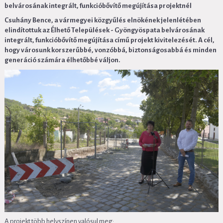
belvárosának integrált, funkcióbővítő megújítása projektnél
Csuhány Bence, a vármegyei közgyűlés elnökének jelenlétében
elindítottuk az Élhető Települések - Gyöngyöspata belvárosának
integrált, funkcióbővítő megújítása című projekt kivitelezését. A cél,
hogy városunk korszerűbbé, vonzóbbá, biztonságosabbá és minden
generáció számára élhetőbbé váljon.
A projekt több helyszínen valósul meg: