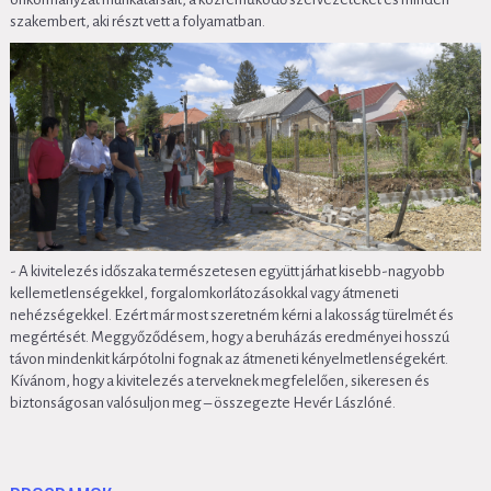
szakembert, aki részt vett a folyamatban.
- A kivitelezés időszaka természetesen együtt járhat kisebb-nagyobb
kellemetlenségekkel, forgalomkorlátozásokkal vagy átmeneti
nehézségekkel. Ezért már most szeretném kérni a lakosság türelmét és
megértését. Meggyőződésem, hogy a beruházás eredményei hosszú
távon mindenkit kárpótolni fognak az átmeneti kényelmetlenségekért.
Kívánom, hogy a kivitelezés a terveknek megfelelően, sikeresen és
biztonságosan valósuljon meg – összegezte Hevér Lászlóné.