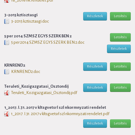
18_2016 nk.rendelet.pdf
3-2015 kztisztasgi
Részletek
Letöltés
3-2015 kztisztasgi.doc
5 per 2014 SZMSZ EGYS SZERK BEN 2
Letöltés
5 per 2014 SZMSZ EGYS SZERK BEN 2.doc
Részletek
KRNREND2
Részletek
Letöltés
KRNREND2.doc
Teruleti_Kozigazgatasi_Osztondij
Részletek
Letöltés
Teruleti_Kozigazgatasi_Osztondij.pdf
1_2017. I.31. 2017 v kltsgvetsrl szl nkormnyzati rendelet
1_2017. I.31. 2017 v kltsgvetsrl szl nkormnyzati rendelet.pdf
Részletek
Letöltés