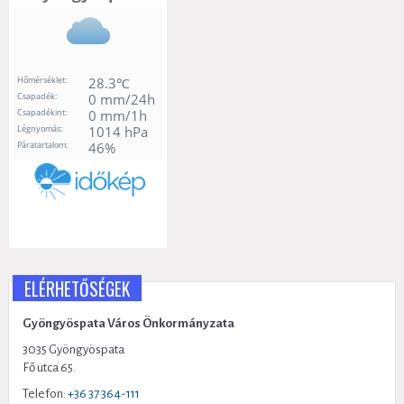
ELÉRHETŐSÉGEK
Gyöngyöspata Város Önkormányzata
3035 Gyöngyöspata
Fő utca 65.
Telefon:
+36 37 364-111