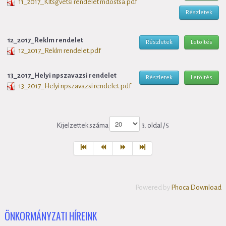
11_2017_Kltsgvetsi rendelet mdostsa.pdf
Részletek
12_2017_Reklm rendelet
Részletek
Letöltés
12_2017_Reklm rendelet.pdf
13_2017_Helyi npszavazsi rendelet
Részletek
Letöltés
13_2017_Helyi npszavazsi rendelet.pdf
Kijelzettek száma
3. oldal / 5
Powered by
Phoca Download
ÖNKORMÁNYZATI HÍREINK