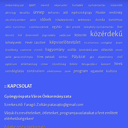
sport
önkormányzat
mentő
népviselet
hulladék
nyilvántartás
műemlék
ünnep
adó
egészségügy
Pávakör
rendőrség
pénzügy
bevallás
befizetés
idősek
óvoda
turizmus
vészhelyzetben
palóc
hibabejelentés
befektetés
egyház
bor
aktív turizmus
számlaszámok
Vári pincék
telephely-nyilvántartás
közérdekű
fejlesztés
közmű
híd
őstermelő
jogszabály
vadászat
képviselőtestület
költségvetés
Hevér Lászlóné
tisztiorvosi szolgálat
áram
hagyomány
szállás
választás
kisebbség
csatorna
vízmű
közérdekű adat
orvos
Pályázat
híres pataiak
civil
palóc parasztolimpia
kórház
gáz
alaptörvény
hírek
agrárium
átláthatóság
címer
tűzoltóság
folklór
falugazdász
koncert
program
vendéglátás
történelem
egyesület
kultúra
elektromos
zene
:: KAPCSOLAT
Gyöngyöspata Város Önkormányzata
Szerkesztő: Faragó Zoltán patasajto@gmail.com
Várjuk észrevételeiket, ötleteiket, programjavaslataikat a fent említett
elérhetőségeken!
Adatkezelési tájékoztató