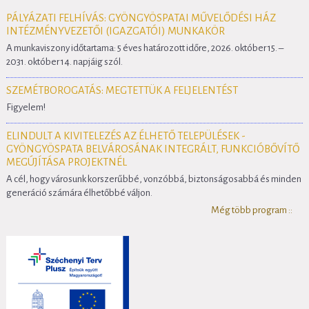
PÁLYÁZATI FELHÍVÁS: GYÖNGYÖSPATAI MŰVELŐDÉSI HÁZ
INTÉZMÉNYVEZETŐI (IGAZGATÓI) MUNKAKÖR
A munkaviszony időtartama: 5 éves határozott időre, 2026. október 15. –
2031. október 14. napjáig szól.
SZEMÉTBOROGATÁS: MEGTETTÜK A FELJELENTÉST
Figyelem!
ELINDULT A KIVITELEZÉS AZ ÉLHETŐ TELEPÜLÉSEK -
GYÖNGYÖSPATA BELVÁROSÁNAK INTEGRÁLT, FUNKCIÓBŐVÍTŐ
MEGÚJÍTÁSA PROJEKTNÉL
A cél, hogy városunk korszerűbbé, vonzóbbá, biztonságosabbá és minden
generáció számára élhetőbbé váljon.
Még több program ::