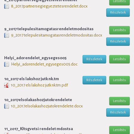
Letöltés
8_2017partnersegiegyeztetesrendelet.docx
Részletek
9_2017 telepulesitamogatasrendeletmodositas
Letöltés
9_2017 telepulesitamogatasrendeletmodositas.docx
Részletek
Helyi_adorendelet_egyseges005
Részletek
Letöltés
Helyi_adorendelet_egyseges005.doc
10_2017 els lakshoz jutk nk.tm
Részletek
Letöltés
10_2017 els lakshoz jutk nk.tm.pdf
10_2017elsolakashozjutokrendelete
Letöltés
10_2017elsolakashozjutokrendelete.docx
Részletek
11_2017_Kltsgvetsi rendelet mdostsa
Letöltés