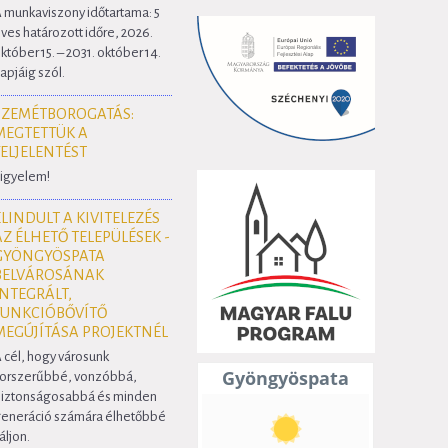
 munkaviszony időtartama: 5
ves határozott időre, 2026.
któber 15. – 2031. október 14.
apjáig szól.
SZEMÉTBOROGATÁS:
MEGTETTÜK A
FELJELENTÉST
igyelem!
ELINDULT A KIVITELEZÉS
AZ ÉLHETŐ TELEPÜLÉSEK -
GYÖNGYÖSPATA
BELVÁROSÁNAK
INTEGRÁLT,
FUNKCIÓBŐVÍTŐ
MEGÚJÍTÁSA PROJEKTNÉL
 cél, hogy városunk
orszerűbbé, vonzóbbá,
iztonságosabbá és minden
eneráció számára élhetőbbé
áljon.