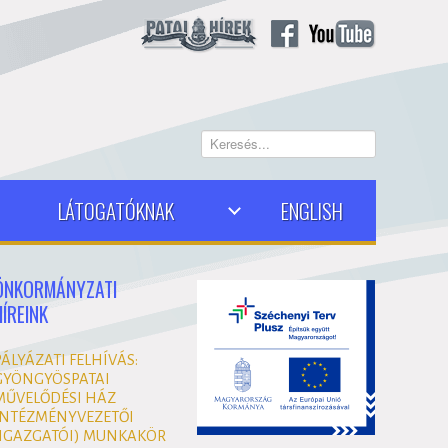
Keresés...
LÁTOGATÓKNAK
ENGLISH
ÖNKORMÁNYZATI
HÍREINK
PÁLYÁZATI FELHÍVÁS:
GYÖNGYÖSPATAI
MŰVELŐDÉSI HÁZ
INTÉZMÉNYVEZETŐI
(IGAZGATÓI) MUNKAKÖR