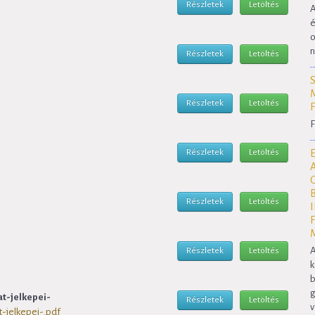
Részletek
Letöltés
A
é
o
n
Részletek
Letöltés
Részletek
Letöltés
F
Részletek
Letöltés
Részletek
Letöltés
A
Részletek
Letöltés
k
b
g
t-jelkepei-
Részletek
Letöltés
v
-jelkepei-.pdf