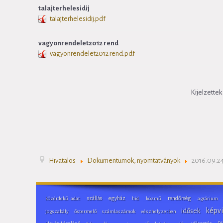
talajterhelesidij
talajterhelesidij.pdf
vagyonrendelet2012 rend
vagyonrendelet2012 rend.pdf
Kijelzette
Hivatalos
Dokumentumok, nyomtatványok
2016.09.24
szállás
egyház
rendőrség
közérdekű adat
híd
közmű
agrárium
képvi
idősek
jogszabály
őstermelő
számlaszámok
vészhelyzetben