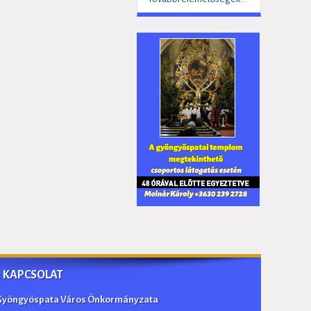
:: KAPCSOLAT
Gyöngyöspata Város Önkormányzata