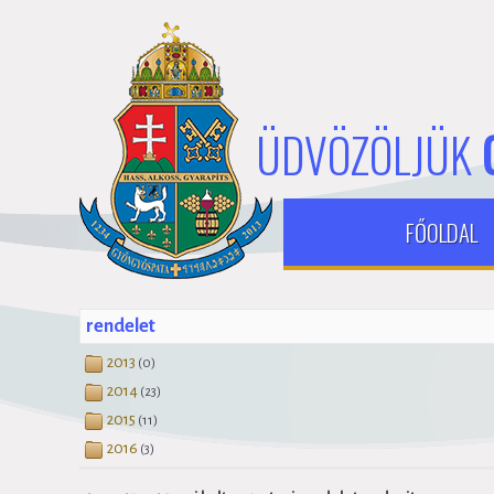
ÜDVÖZÖLJÜK
FŐOLDAL
rendelet
2013
(0)
2014
(23)
2015
(11)
2016
(3)