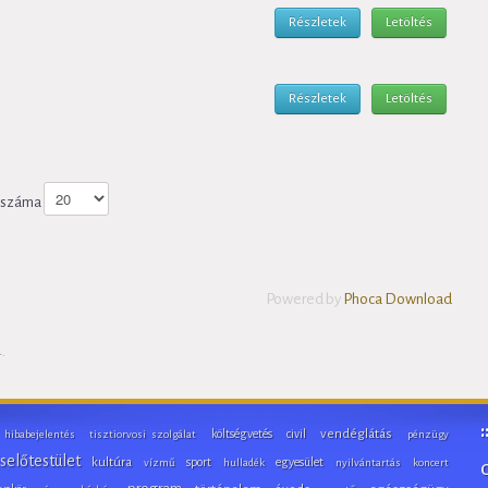
Részletek
Letöltés
Részletek
Letöltés
k száma
Powered by
Phoca Download
.
költségvetés
civil
vendéglátás
hibabejelentés
tisztiorvosi szolgálat
pénzügy
selőtestület
kultúra
sport
egyesület
vízmű
hulladék
nyilvántartás
koncert