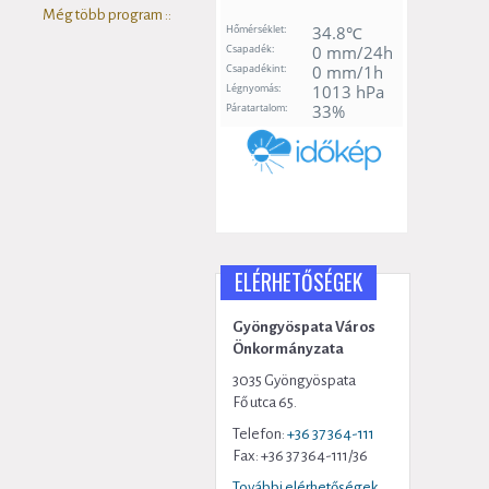
Még több program ::
ELÉRHETŐSÉGEK
Gyöngyöspata Város
Önkormányzata
3035 Gyöngyöspata
Fő utca 65.
Telefon:
+36 37 364-111
Fax: +36 37 364-111/36
További elérhetőségek...