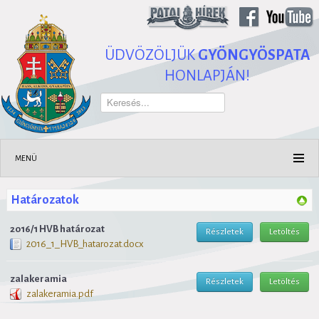
ÜDVÖZÖLJÜK
GYÖNGYÖSPATA
HONLAPJÁN!
Keresés...
MENÜ
Határozatok
2016/1 HVB határozat
Részletek
Letöltés
2016_1_HVB_hatarozat.docx
zalakeramia
Részletek
Letöltés
zalakeramia.pdf