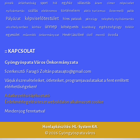
sport
egyház
választás
pincék
átláthatóság
híd
áram
címer
népviselet
szállás
történelem
nyilvántartás
elektromos
aktív turizmus
őstermelő
palóc
képviselőtestület
Pályázat
híres pataiak
pénzügy
telephely-nyilvántartás
ünnep
költségvetés
egészségügy
vészhelyzetben
kórház
kisebbség
folklór
egyesület
Hevér Lászlóné
civil
óvoda
műemlék
önkormányzat
mentő
:: KAPCSOLAT
Gyöngyöspata Város Önkormányzata
Szerkesztő: Faragó Zoltán patasajto@gmail.com
Várjuk észrevételeiket, ötleteiket, programjavaslataikat a fent említett
elérhetőségeken!
Adatkezelési tájékoztató
Érdekmérlegelési teszt weboldalon alkalmazott cookie
Minden jog fenntartva!
Honlapkészítés: HL-System Kft.
© 2026 Gyöngyöspata város