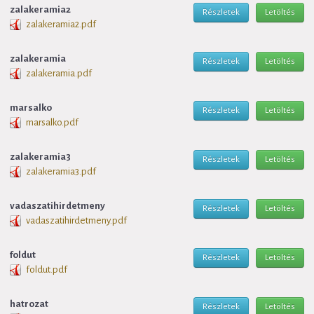
zalakeramia2
Részletek
Letöltés
zalakeramia2.pdf
zalakeramia
Részletek
Letöltés
zalakeramia.pdf
marsalko
Részletek
Letöltés
marsalko.pdf
zalakeramia3
Részletek
Letöltés
zalakeramia3.pdf
vadaszatihirdetmeny
Részletek
Letöltés
vadaszatihirdetmeny.pdf
foldut
Részletek
Letöltés
foldut.pdf
hatrozat
Részletek
Letöltés