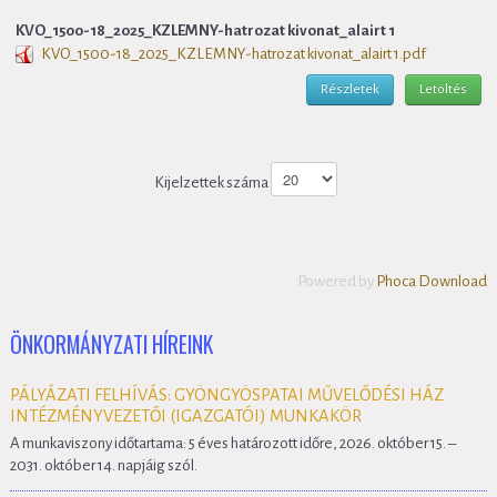
KVO_1500-18_2025_KZLEMNY-hatrozat kivonat_alairt 1
KVO_1500-18_2025_KZLEMNY-hatrozat kivonat_alairt 1.pdf
Részletek
Letöltés
Kijelzettek száma
Powered by
Phoca Download
ÖNKORMÁNYZATI HÍREINK
PÁLYÁZATI FELHÍVÁS: GYÖNGYÖSPATAI MŰVELŐDÉSI HÁZ
INTÉZMÉNYVEZETŐI (IGAZGATÓI) MUNKAKÖR
A munkaviszony időtartama: 5 éves határozott időre, 2026. október 15. –
2031. október 14. napjáig szól.