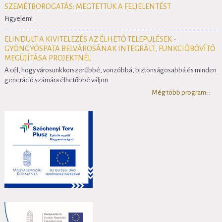
SZEMÉTBOROGATÁS: MEGTETTÜK A FELJELENTÉST
Figyelem!
ELINDULT A KIVITELEZÉS AZ ÉLHETŐ TELEPÜLÉSEK -
GYÖNGYÖSPATA BELVÁROSÁNAK INTEGRÁLT, FUNKCIÓBŐVÍTŐ
MEGÚJÍTÁSA PROJEKTNÉL
A cél, hogy városunk korszerűbbé, vonzóbbá, biztonságosabbá és minden
generáció számára élhetőbbé váljon.
Még több program ::