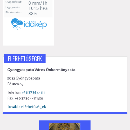
ELÉRHETŐSÉGEK
Gyöngyöspata Város Önkormányzata
3035 Gyöngyöspata
Fő utca 65.
Telefon:
+36 37 364-111
Fax: +36 37 364-111/36
További elérhetőségek...