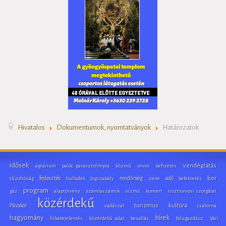
Hivatalos
Dokumentumok, nyomtatványok
Határozatok
idősek
vendéglátás
agrárium
palóc parasztolimpia
közmű
orvos
befizetés
fejlesztés
rendőrség
adó
bor
tűzoltóság
hulladék
jogszabály
zene
befektetés
program
gáz
alaptörvény
számlaszámok
vízmű
koncert
tisztiorvosi szolgálat
közérdekű
Pávakör
turizmus
kultúra
vadászat
csatorna
hagyomány
hírek
hibabejelentés
közérdekű adat
bevallás
falugazdász
Vári