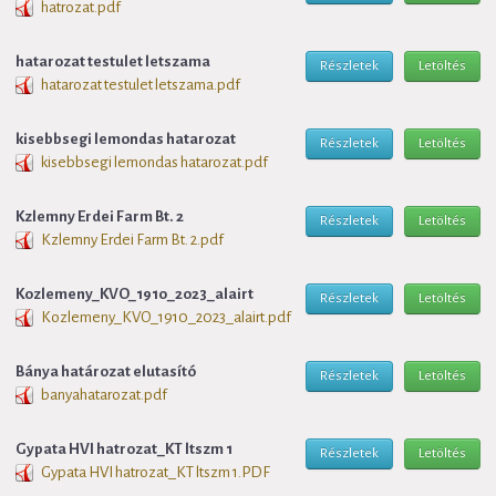
hatrozat.pdf
hatarozat testulet letszama
Részletek
Letöltés
hatarozat testulet letszama.pdf
kisebbsegi lemondas hatarozat
Részletek
Letöltés
kisebbsegi lemondas hatarozat.pdf
Kzlemny Erdei Farm Bt. 2
Részletek
Letöltés
Kzlemny Erdei Farm Bt. 2.pdf
Kozlemeny_KVO_1910_2023_alairt
Részletek
Letöltés
Kozlemeny_KVO_1910_2023_alairt.pdf
Bánya határozat elutasító
Részletek
Letöltés
banyahatarozat.pdf
Gypata HVI hatrozat_KT ltszm 1
Részletek
Letöltés
Gypata HVI hatrozat_KT ltszm 1.PDF