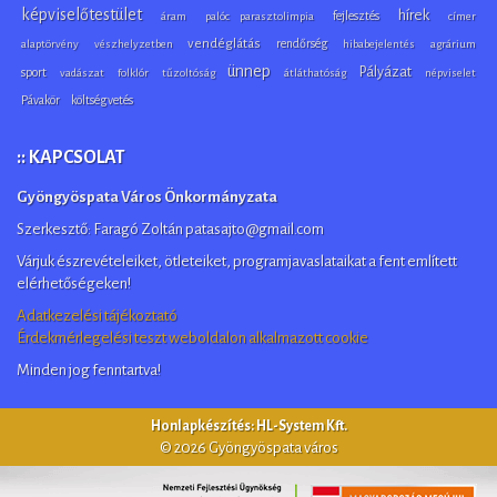
képviselőtestület
hírek
fejlesztés
áram
palóc parasztolimpia
címer
vendéglátás
rendőrség
alaptörvény
vészhelyzetben
hibabejelentés
agrárium
ünnep
Pályázat
sport
vadászat
folklór
tűzoltóság
átláthatóság
népviselet
Pávakör
költségvetés
:: KAPCSOLAT
Gyöngyöspata Város Önkormányzata
Szerkesztő: Faragó Zoltán patasajto@gmail.com
Várjuk észrevételeiket, ötleteiket, programjavaslataikat a fent említett
elérhetőségeken!
Adatkezelési tájékoztató
Érdekmérlegelési teszt weboldalon alkalmazott cookie
Minden jog fenntartva!
Honlapkészítés: HL-System Kft.
© 2026 Gyöngyöspata város