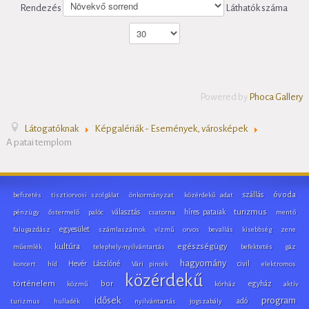
Rendezés
Láthatók száma
Powered by
Phoca Gallery
Látogatóknak
Képgalériák - Események, városképek
A patai templom
szállás
óvoda
befizetés
tisztiorvosi szolgálat
önkormányzat
közérdekű adat
választás
híres pataiak
turizmus
pénzügy
őstermelő
palóc
csatorna
mentő
egyesület
falugazdász
számlaszámok
vízmű
orvos
bevallás
kisebbség
zene
kultúra
egészségügy
műemlék
telephely-nyilvántartás
befektetés
gáz
hagyomány
Hevér Lászlóné
civil
koncert
híd
Vári pincék
elektromos
közérdekű
történelem
bor
egyház
közmű
kórház
aktív
idősek
program
adó
turizmus
hulladék
nyilvántartás
jogszabály