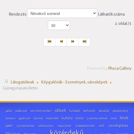
Rendezés
Láthatók száma
2. oldal / 5
Powered by
Phoca Gallery
Látogatóknak
Képgalériák - Események, városképek
Gyöngyöspata Retro
idősek
palóc
vadászat
vészhelyzetben
hulladék
befizetés
bevallás
alaptörvény
hírek
kultúra
koncert
agrárium
közmű
műemlék
folklór
számlaszámok
zene
sport
civil
vendéglátás
nyilvántartás
elektromos
népviselet
hibabejelentés
közérdekű