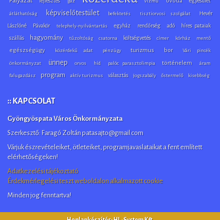
Pályázat
fejlesztés
óvoda
egyesület
gáz
vízmű
képviselőtestület
Hevér
átláthatóság
befektetés
tisztiorvosi szolgálat
Lászlóné
Pávakör
egyház
rendőrség
adó
híres pataiak
telephely-nyilvántartás
hagyomány
szállás
költségvetés
tűzoltóság
csatorna
címer
kórház
mentő
egészségügy
turizmus
bor
közérdekű adat
pénzügy
Vári pincék
ünnep
történelem
önkormányzat
orvos
híd
palóc parasztolimpia
áram
program
választás
falugazdász
aktív turizmus
jogszabály
őstermelő
kisebbség
:: KAPCSOLAT
Gyöngyöspata Város Önkormányzata
Szerkesztő: Faragó Zoltán patasajto@gmail.com
Várjuk észrevételeiket, ötleteiket, programjavaslataikat a fent említett
elérhetőségeken!
Adatkezelési tájékoztató
Érdekmérlegelési teszt weboldalon alkalmazott cookie
Minden jog fenntartva!
Honlapkészítés: HL-System Kft.