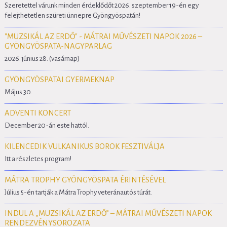
Szeretettel várunk minden érdeklődőt 2026. szeptember 19-én egy
felejthetetlen szüreti ünnepre Gyöngyöspatán!
"MUZSIKÁL AZ ERDŐ" - MÁTRAI MŰVÉSZETI NAPOK 2026 –
GYÖNGYÖSPATA-NAGYPARLAG
2026. június 28. (vasárnap)
GYÖNGYÖSPATAI GYERMEKNAP
Május 30.
ADVENTI KONCERT
December 20-án este hattól.
KILENCEDIK VULKANIKUS BOROK FESZTIVÁLJA
Itt a részletes program!
MÁTRA TROPHY GYÖNGYÖSPATA ÉRINTÉSÉVEL
Július 5-én tartják a Mátra Trophy veteránautós túrát.
INDUL A „MUZSIKÁL AZ ERDŐ” – MÁTRAI MŰVÉSZETI NAPOK
RENDEZVÉNYSOROZATA