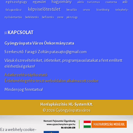
hagyomány
egészségügy
egyesület
adó
aktív turizmus
csatorna
képviselőtestület
falugazdász
bevallás
orvos
kisebbség
telephely-
nyilvántartás
befektetés
befizetés
zene
pénzügy
:: KAPCSOLAT
Gyöngyöspata Város Önkormányzata
Szerkesztő: Faragó Zoltán patasajto@gmail.com
Várjuk észrevételeiket, ötleteiket, programjavaslataikat a fent említett
elérhetőségeken!
Adatkezelési tájékoztató
Érdekmérlegelési teszt weboldalon alkalmazott cookie
Minden jog fenntartva!
Honlapkészítés: HL-System Kft.
© 2026 Gyöngyöspata város
Ez a webhely cookie-