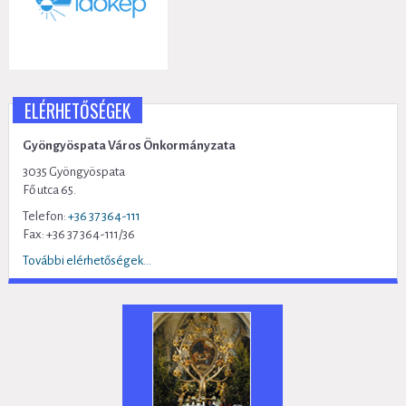
ELÉRHETŐSÉGEK
Gyöngyöspata Város Önkormányzata
3035 Gyöngyöspata
Fő utca 65.
Telefon:
+36 37 364-111
Fax: +36 37 364-111/36
További elérhetőségek...