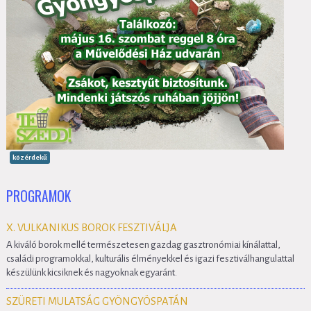
közérdekű
PROGRAMOK
X. VULKANIKUS BOROK FESZTIVÁLJA
A kiváló borok mellé természetesen gazdag gasztronómiai kínálattal,
családi programokkal, kulturális élményekkel és igazi fesztiválhangulattal
készülünk kicsiknek és nagyoknak egyaránt.
SZÜRETI MULATSÁG GYÖNGYÖSPATÁN