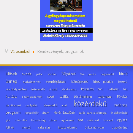
Városunkról
Rendezvények, programok
idősek
hírek
Pályázat
óvoda
palóc
kórház
Vári pincék
népviselet
ünnep
vendéglátás
költségvetés
híres pataiak
nyilvántartás
közmű
fejlesztés
civil
vészhelyzetben
őstermelő
vízmű
elektromos
hulladék
híd
kultúra
sport
szállás
történelem
turizmus
Pávakör
számlaszámok
közérdekű
rendőrség
tisztiorvosi szolgálat
közérdekű adat
program
Hevér Lászlóné
jogszabály
áram
palóc parasztolimpia
átláthatóság
bor
egyház
gáz
műemlék
tűzoltóság
címer
agrárium
vadászat
koncert
választás
folklór
mentő
hibabejelentés
önkormányzat
alaptörvény