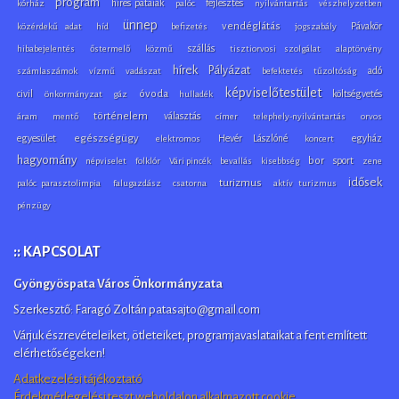
program
híres pataiak
fejlesztés
kórház
palóc
nyilvántartás
vészhelyzetben
ünnep
vendéglátás
Pávakör
közérdekű adat
híd
befizetés
jogszabály
szállás
hibabejelentés
őstermelő
közmű
tisztiorvosi szolgálat
alaptörvény
hírek
Pályázat
adó
számlaszámok
vízmű
vadászat
befektetés
tűzoltóság
képviselőtestület
civil
óvoda
költségvetés
önkormányzat
gáz
hulladék
történelem
választás
áram
mentő
címer
telephely-nyilvántartás
orvos
egyesület
egészségügy
Hevér Lászlóné
egyház
elektromos
koncert
hagyomány
bor
sport
népviselet
folklór
Vári pincék
bevallás
kisebbség
zene
idősek
turizmus
palóc parasztolimpia
falugazdász
csatorna
aktív turizmus
pénzügy
:: KAPCSOLAT
Gyöngyöspata Város Önkormányzata
Szerkesztő: Faragó Zoltán patasajto@gmail.com
Várjuk észrevételeiket, ötleteiket, programjavaslataikat a fent említett
elérhetőségeken!
Adatkezelési tájékoztató
Érdekmérlegelési teszt weboldalon alkalmazott cookie