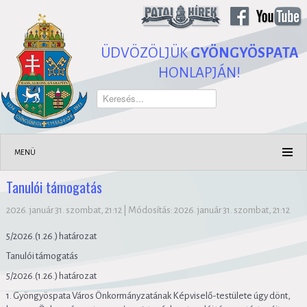
ÜDVÖZÖLJÜK
GYÖNGYÖSPATA
HONLAPJÁN!
Keresés...
MENÜ
Tanulói támogatás
2026. január 31. szombat, 21:12
|
Módosítás: 2026. január 31. szombat, 21:12
5/2026.(1.26.) határozat
Tanulói támogatás
5/2026.(1.26.) határozat
1. Gyöngyöspata Város Önkormányzatának Képviselő-testülete úgy dönt,