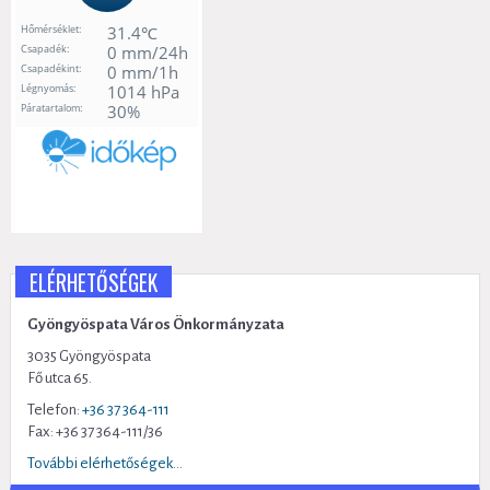
ELÉRHETŐSÉGEK
Gyöngyöspata Város Önkormányzata
3035 Gyöngyöspata
Fő utca 65.
Telefon:
+36 37 364-111
Fax: +36 37 364-111/36
További elérhetőségek...