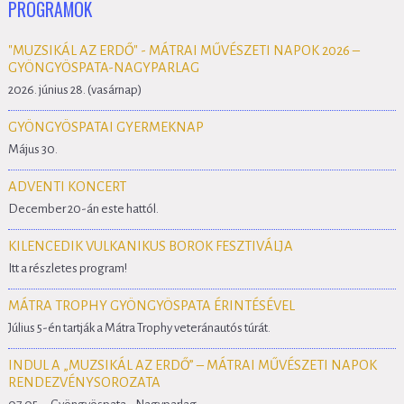
PROGRAMOK
"MUZSIKÁL AZ ERDŐ" - MÁTRAI MŰVÉSZETI NAPOK 2026 –
GYÖNGYÖSPATA-NAGYPARLAG
2026. június 28. (vasárnap)
GYÖNGYÖSPATAI GYERMEKNAP
Május 30.
ADVENTI KONCERT
December 20-án este hattól.
KILENCEDIK VULKANIKUS BOROK FESZTIVÁLJA
Itt a részletes program!
MÁTRA TROPHY GYÖNGYÖSPATA ÉRINTÉSÉVEL
Július 5-én tartják a Mátra Trophy veteránautós túrát.
INDUL A „MUZSIKÁL AZ ERDŐ” – MÁTRAI MŰVÉSZETI NAPOK
RENDEZVÉNYSOROZATA