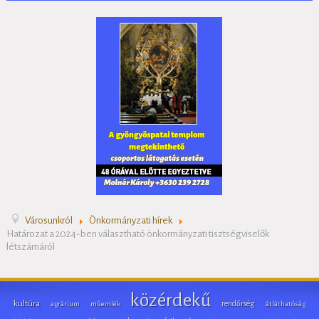
Városunkról
Önkormányzati hírek
Határozat a 2024-ben választható önkormányzati tisztségviselők
létszámáról
közérdekű
kultúra
rendőrség
agrárium
műemlék
átláthatóság