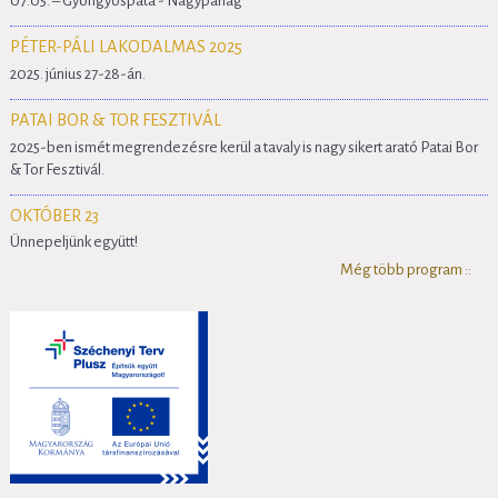
07.05. – Gyöngyöspata - Nagyparlag
PÉTER-PÁLI LAKODALMAS 2025
2025. június 27-28-án.
PATAI BOR & TOR FESZTIVÁL
2025-ben ismét megrendezésre kerül a tavaly is nagy sikert arató Patai Bor
& Tor Fesztivál.
OKTÓBER 23
Ünnepeljünk együtt!
Még több program ::