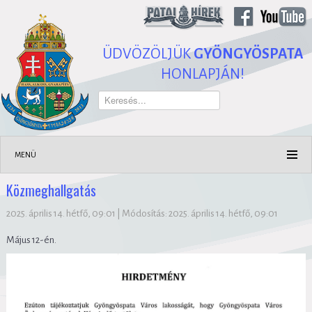
ÜDVÖZÖLJÜK
GYÖNGYÖSPATA
HONLAPJÁN!
Keresés...
MENÜ
Közmeghallgatás
2025. április 14. hétfő, 09:01
|
Módosítás: 2025. április 14. hétfő, 09:01
Május 12-én.