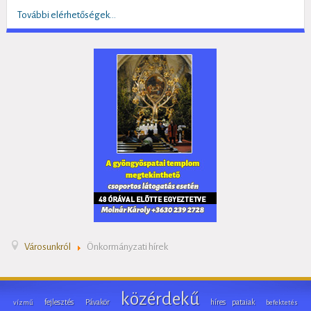
További elérhetőségek...
Városunkról
Önkormányzati hírek
közérdekű
fejlesztés
Pávakör
híres pataiak
vízmű
befektetés