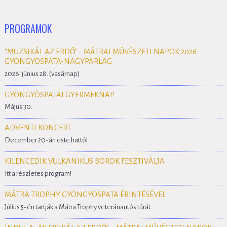
PROGRAMOK
"MUZSIKÁL AZ ERDŐ" - MÁTRAI MŰVÉSZETI NAPOK 2026 –
GYÖNGYÖSPATA-NAGYPARLAG
2026. június 28. (vasárnap)
GYÖNGYÖSPATAI GYERMEKNAP
Május 30.
ADVENTI KONCERT
December 20-án este hattól.
KILENCEDIK VULKANIKUS BOROK FESZTIVÁLJA
Itt a részletes program!
MÁTRA TROPHY GYÖNGYÖSPATA ÉRINTÉSÉVEL
Július 5-én tartják a Mátra Trophy veteránautós túrát.