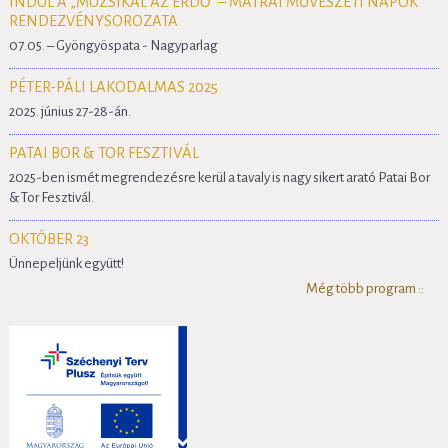
INDUL A „MUZSIKÁL AZ ERDŐ” – MÁTRAI MŰVÉSZETI NAPOK
RENDEZVÉNYSOROZATA
07.05. – Gyöngyöspata - Nagyparlag
PÉTER-PÁLI LAKODALMAS 2025
2025. június 27-28-án.
PATAI BOR & TOR FESZTIVÁL
2025-ben ismét megrendezésre kerül a tavaly is nagy sikert arató Patai Bor
& Tor Fesztivál.
OKTÓBER 23
Ünnepeljünk együtt!
Még több program ::