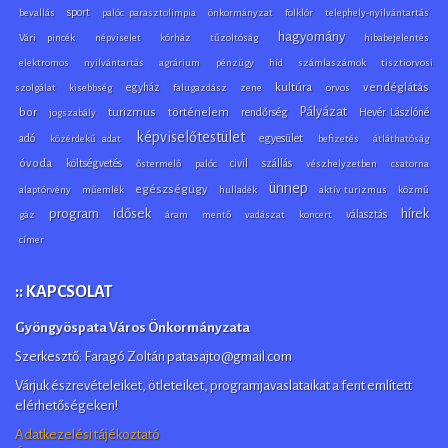
sport
bevallás
palóc parasztolimpia
önkormányzat
folklór
telephely-nyilvántartás
hagyomány
Vári pincék
népviselet
kórház
tűzoltóság
hibabejelentés
elektromos
nyilvántartás
agrárium
pénzügy
híd
számlaszámok
tisztiorvosi
egyház
kultúra
vendéglátás
szolgálat
kisebbség
falugazdász
zene
orvos
Pályázat
bor
turizmus
történelem
rendőrség
Hevér Lászlóné
jogszabály
képviselőtestület
adó
egyesület
közérdekű adat
befizetés
átláthatóság
óvoda
költségvetés
civil
szállás
őstermelő
palóc
vészhelyzetben
csatorna
ünnep
egészségügy
alaptörvény
műemlék
hulladék
aktív turizmus
közmű
program
idősek
hírek
választás
gáz
áram
mentő
vadászat
koncert
címer
:: KAPCSOLAT
Gyöngyöspata Város Önkormányzata
Szerkesztő: Faragó Zoltán patasajto@gmail.com
Várjuk észrevételeiket, ötleteiket, programjavaslataikat a fent említett
elérhetőségeken!
Adatkezelési tájékoztató