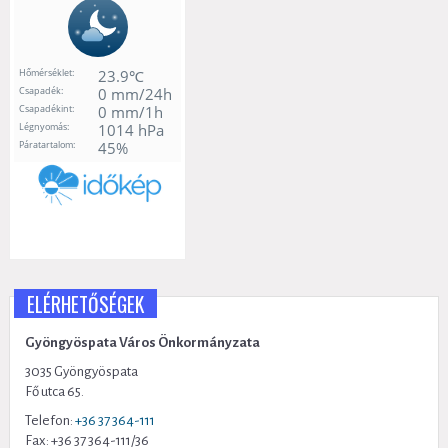
ELÉRHETŐSÉGEK
Gyöngyöspata Város Önkormányzata
3035 Gyöngyöspata
Fő utca 65.
Telefon:
+36 37 364-111
Fax: +36 37 364-111/36