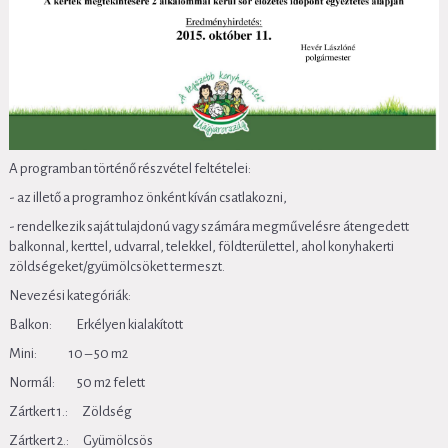
A programban történő részvétel feltételei:
- az illető a programhoz önként kíván csatlakozni,
- rendelkezik saját tulajdonú vagy számára megművelésre átengedett
balkonnal, kerttel, udvarral, telekkel, földterülettel, ahol konyhakerti
zöldségeket/gyümölcsöket termeszt.
Nevezési kategóriák:
Balkon: Erkélyen kialakított
Mini: 10 – 50 m2
Normál: 50 m2 felett
Zártkert 1.: Zöldség
Zártkert 2.: Gyümölcsös