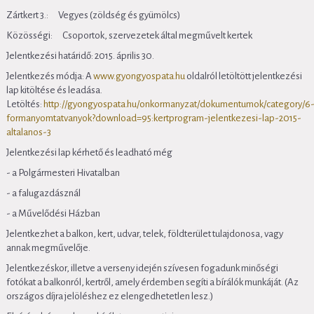
Zártkert 3.: Vegyes (zöldség és gyümölcs)
Közösségi: Csoportok, szervezetek által megművelt kertek
Jelentkezési határidő: 2015. április 30.
Jelentkezés módja: A
www.gyongyospata.hu
oldalról letöltött jelentkezési
lap kitöltése és leadása.
Letöltés:
http://gyongyospata.hu/onkormanyzat/dokumentumok/category/6
formanyomtatvanyok?download=95:kertprogram-jelentkezesi-lap-2015-
altalanos-3
Jelentkezési lap kérhető és leadható még
- a Polgármesteri Hivatalban
- a falugazdásznál
- a Művelődési Házban
Jelentkezhet a balkon, kert, udvar, telek, földterület tulajdonosa, vagy
annak megművelője.
Jelentkezéskor, illetve a verseny idején szívesen fogadunk minőségi
fotókat a balkonról, kertről, amely érdemben segíti a bírálók munkáját. (Az
országos díjra jelöléshez ez elengedhetetlen lesz.)