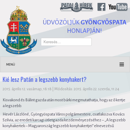
ÜDVÖZÖLJÜK
GYÖNGYÖSPATA
HONLAPJÁN!
Keresés...
MENÜ
Kié lesz Patán a legszebb konyhakert?
2015. április 12. vasárnap, 18:18
|
Módosítás: 2015. április 22. szerda, 11:24
Kisvakond és Bálint gazda után most bárki megmutathatja, hogy az ő kertje
a legszebb.
Hevér Lászlóné, Gyöngyöspata Város polgármestere, csatlakozva Kovács
Szilvia, az eredeti karcagi ötletgazda kezdeményezéséhez – „A legszebb
konyhakertek – Magyarország legszebb konyhakertjei” elnevezésű