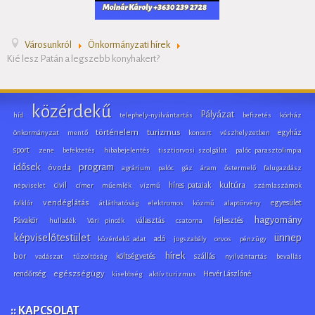
Városunkról
Önkormányzati hírek
Kié lesz Patán a legszebb konyhakert?
közérdekű
Pályázat
híd
telephely-nyilvántartás
befizetés
kórház
történelem
turizmus
egyház
önkormányzat
mentő
koncert
vészhelyzetben
sport
zene
befektetés
hibabejelentés
tisztiorvosi szolgálat
palóc parasztolimpia
idősek
program
óvoda
agrárium
palóc
gáz
áram
őstermelő
falugazdász
civil
híres pataiak
kultúra
népviselet
címer
műemlék
vízmű
számlaszámok
vendéglátás
egyesület
folklór
átláthatóság
elektromos
közmű
alaptörvény
hagyomány
Pávakör
választás
fejlesztés
hulladék
Vári pincék
csatorna
képviselőtestület
ünnep
adó
közérdekű adat
jogszabály
orvos
pénzügy
hírek
bor
költségvetés
szállás
vadászat
tűzoltóság
nyilvántartás
bevallás
rendőrség
egészségügy
Hevér Lászlóné
kisebbség
aktív turizmus
:: KAPCSOLAT