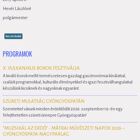
Hevér Lászlóné
polgármester
közérdekű
PROGRAMOK
X. VULKANIKUS BOROK FESZTIVÁLJA
A kiváló borok mellé természetesen gazdag gasztronómiai kínálattal,
családi programokkal, kulturális élményekkel és igazi fesztiválhangulattal
készülünk kicsiknek és nagyoknak egyaránt.
SZÜRETI MULATSÁG GYÖNGYÖSPATÁN
Szeretettel várunk minden érdeklődőt 2026. szeptember 19-én egy
felejthetetlen szüreti ünnepre Gyöngyöspatán!
"MUZSIKÁL AZ ERDŐ" - MÁTRAI MŰVÉSZETI NAPOK 2026 –
GYÖNGYÖSPATA-NAGYPARLAG