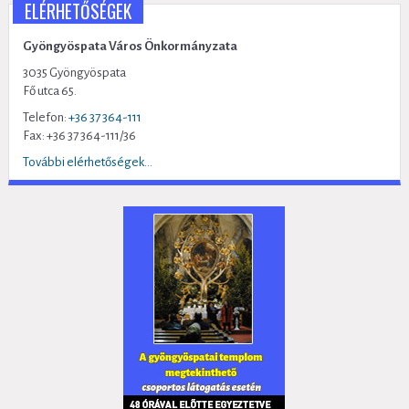
ELÉRHETŐSÉGEK
Gyöngyöspata Város Önkormányzata
3035 Gyöngyöspata
Fő utca 65.
Telefon:
+36 37 364-111
Fax: +36 37 364-111/36
További elérhetőségek...