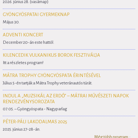
2026. június 28. (vasárnap)
GYÖNGYÖSPATAI GYERMEKNAP
Május 30.
ADVENTI KONCERT
December 20-án este hattól.
KILENCEDIK VULKANIKUS BOROK FESZTIVÁLJA
Itt a részletes program!
MÁTRA TROPHY GYÖNGYÖSPATA ÉRINTÉSÉVEL
Július 5-én tartják a Mátra Trophy veteránautós túrát.
INDUL A „MUZSIKÁL AZ ERDŐ” – MÁTRAI MŰVÉSZETI NAPOK
RENDEZVÉNYSOROZATA
07.05. – Gyöngyöspata - Nagyparlag
PÉTER-PÁLI LAKODALMAS 2025
2025. június 27-28-án.
Még több program ::