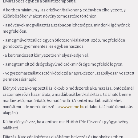
Elvárások és egyben a bírálat szempontjai:
A kertben minimum 5, az erkélyen/balkonon 5 edényben elhelyezett, 3
különböző konyhakerti növény termesztése történjen.
- a növények megválasztása szabadon lehetséges, mindenki igényének
megfelelően.
- a megművelt terület legyen ötletesen kialakított, szép, megfelelően
gondozott, gyommentes, és egyben hasznos.
-a kert rendezett környezetben helyezkedjen el.
- a megtermelt zöldségek/gyümölcsök minősége megfelelő legyen.
- vegyszerhasználat esetén kötelező a naprakészen, szabályosan vezetett
permetezési napló.
Előnyt élvez a komposztálás, öko/bio módszerek alkalmazása, öntözésnél
csatorna/esővíz használata, a madárbarát kert kialakítása: található benne
madáretető, madáritató, és madárodú. (A kertet madárbaráttá lehet
minősíteni – de nem kötelező – a
www.mme.hu
oldalon található útmutatás
alapján.)
Külön előnyt élvez, ha a kertben minél több féle fűszer és gyógynövény
található.
Díjazás: Kategóriánként az első három helyezés és indokolt esetben