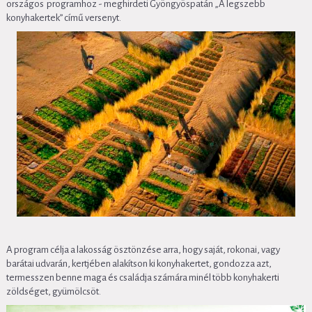
országos programhoz - meghirdeti Gyöngyöspatán „A legszebb
konyhakertek” című versenyt.
A program célja a lakosság ösztönzése arra, hogy saját, rokonai, vagy
barátai udvarán, kertjében alakítson ki konyhakertet, gondozza azt,
termesszen benne maga és családja számára minél több konyhakerti
zöldséget, gyümölcsöt.