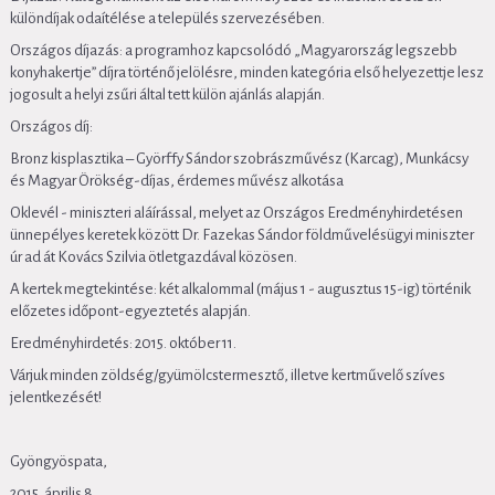
különdíjak odaítélése a település szervezésében.
Országos díjazás: a programhoz kapcsolódó „Magyarország legszebb
konyhakertje” díjra történő jelölésre, minden kategória első helyezettje lesz
jogosult a helyi zsűri által tett külön ajánlás alapján.
Országos díj:
Bronz kisplasztika – Györffy Sándor szobrászművész (Karcag), Munkácsy
és Magyar Örökség-díjas, érdemes művész alkotása
Oklevél - miniszteri aláírással, melyet az Országos Eredményhirdetésen
ünnepélyes keretek között Dr. Fazekas Sándor földművelésügyi miniszter
úr ad át Kovács Szilvia ötletgazdával közösen.
A kertek megtekintése: két alkalommal (május 1 - augusztus 15-ig) történik
előzetes időpont-egyeztetés alapján.
Eredményhirdetés: 2015. október 11.
Várjuk minden zöldség/gyümölcstermesztő, illetve kertművelő szíves
jelentkezését!
Gyöngyöspata,
2015. április 8.