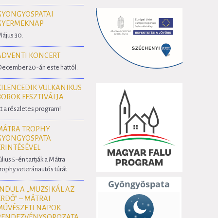
GYÖNGYÖSPATAI
GYERMEKNAP
ájus 30.
ADVENTI KONCERT
ecember 20-án este hattól.
KILENCEDIK VULKANIKUS
BOROK FESZTIVÁLJA
tt a részletes program!
MÁTRA TROPHY
GYÖNGYÖSPATA
ÉRINTÉSÉVEL
úlius 5-én tartják a Mátra
rophy veteránautós túrát.
INDUL A „MUZSIKÁL AZ
ERDŐ” – MÁTRAI
MŰVÉSZETI NAPOK
RENDEZVÉNYSOROZATA