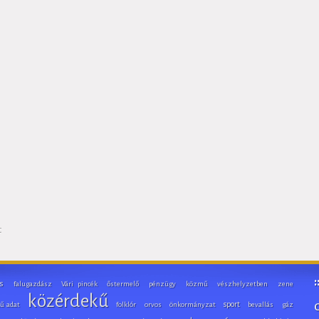
t
s
falugazdász
Vári pincék
őstermelő
pénzügy
közmű
vészhelyzetben
zene
közérdekű
sport
ű adat
folklór
orvos
önkormányzat
bevallás
gáz