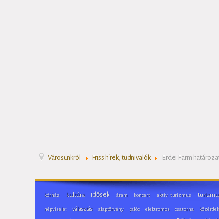
Városunkról
Friss hírek, tudnivalók
Erdei Farm határoza
idősek
kultúra
turizmu
kórház
áram
koncert
aktív turizmus
választás
népviselet
alaptörvény
palóc
elektromos
csatorna
közérdek