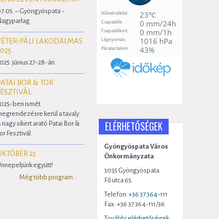
7.05. – Gyöngyöspata -
agyparlag
PÉTER-PÁLI LAKODALMAS
2025
025. június 27-28-án.
PATAI BOR & TOR
FESZTIVÁL
025-ben ismét
egrendezésre kerül a tavaly
ELÉRHETŐSÉGEK
s nagy sikert arató Patai Bor &
or Fesztivál.
Gyöngyöspata Város
OKTÓBER 23
Önkormányzata
nnepeljünk együtt!
3035 Gyöngyöspata
Még több program ::
Fő utca 65.
Telefon:
+36 37 364-111
Fax: +36 37 364-111/36
További elérhetőségek...