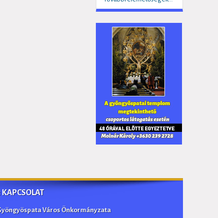
:: KAPCSOLAT
Gyöngyöspata Város Önkormányzata