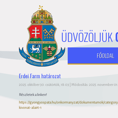
ÜDVÖZÖLJÜK
FŐOLDAL
Erdei Farm határozat
2025. október 30. csütörtök, 18:03
|
Módosítás: 2025. november 01.
Részletek a linken!
https://gyongyospata.hu/onkormanyzat/dokumentumok/category
kivonat-alairt-1