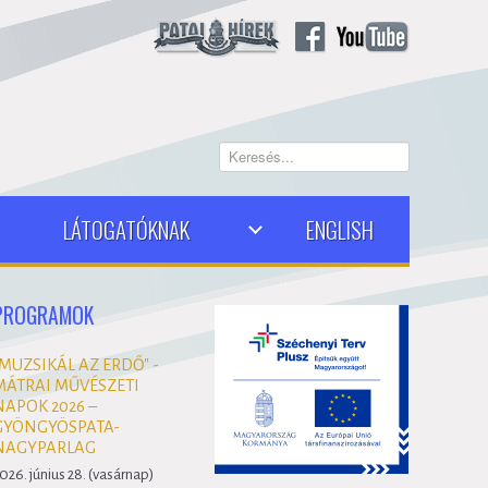
Keresés...
LÁTOGATÓKNAK
ENGLISH
PROGRAMOK
"MUZSIKÁL AZ ERDŐ" -
MÁTRAI MŰVÉSZETI
NAPOK 2026 –
GYÖNGYÖSPATA-
NAGYPARLAG
026. június 28. (vasárnap)