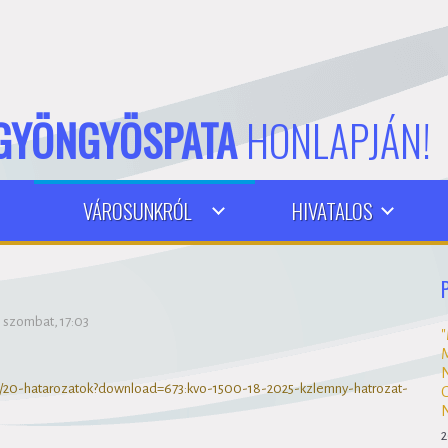
GYÖNGYÖSPATA
HONLAPJÁN!
VÁROSUNKRÓL
HIVATALOS
 szombat, 17:03
/20-hatarozatok?download=673:kvo-1500-18-2025-kzlemny-hatrozat-
2