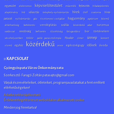
képviselőtestület
egyesület
fejlesztés
elektromos
műemlék
hibabejelentés
hírek
választás
civil
híres
alaptörvény
híd
telephely-nyilvántartás
csatorna
hagyomány
pataiak
nyilvántartás
gáz
tisztiorvosi szolgálat
agrárium
közmű
vendéglátás
szállás
turizmus
átláthatóság
befektetés
közérdekű adat
rendőrség
bor
történelem
vadászat
befizetés
tűzoltóság
falugazdász
ünnep
Pávakör
vészhelyzetben
folklór
palóc parasztolimpia
címer
koncert
közérdekű
idősek
egyház
egészségügy
óvoda
vízmű
orvos
:: KAPCSOLAT
Gyöngyöspata Város Önkormányzata
Szerkesztő: Faragó Zoltán patasajto@gmail.com
Várjuk észrevételeiket, ötleteiket, programjavaslataikat a fent említett
elérhetőségeken!
Adatkezelési tájékoztató
Érdekmérlegelési teszt weboldalon alkalmazott cookie
Minden jog fenntartva!