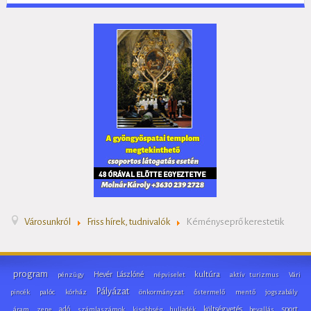
Városunkról
Friss hírek, tudnivalók
Kéményseprő kerestetik
program
Hevér Lászlóné
kultúra
pénzügy
népviselet
aktív turizmus
Vári
Pályázat
pincék
palóc
kórház
önkormányzat
őstermelő
mentő
jogszabály
adó
költségvetés
sport
áram
zene
számlaszámok
kisebbség
hulladék
bevallás