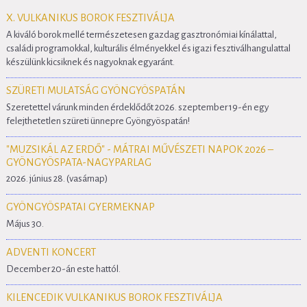
X. VULKANIKUS BOROK FESZTIVÁLJA
A kiváló borok mellé természetesen gazdag gasztronómiai kínálattal,
családi programokkal, kulturális élményekkel és igazi fesztiválhangulattal
készülünk kicsiknek és nagyoknak egyaránt.
SZÜRETI MULATSÁG GYÖNGYÖSPATÁN
Szeretettel várunk minden érdeklődőt 2026. szeptember 19-én egy
felejthetetlen szüreti ünnepre Gyöngyöspatán!
"MUZSIKÁL AZ ERDŐ" - MÁTRAI MŰVÉSZETI NAPOK 2026 –
GYÖNGYÖSPATA-NAGYPARLAG
2026. június 28. (vasárnap)
GYÖNGYÖSPATAI GYERMEKNAP
Május 30.
ADVENTI KONCERT
December 20-án este hattól.
KILENCEDIK VULKANIKUS BOROK FESZTIVÁLJA