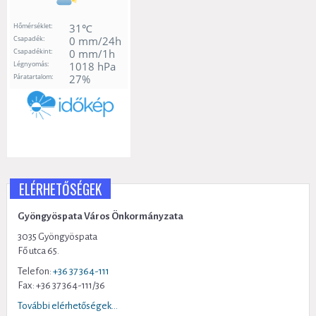
ELÉRHETŐSÉGEK
Gyöngyöspata Város Önkormányzata
3035 Gyöngyöspata
Fő utca 65.
Telefon:
+36 37 364-111
Fax: +36 37 364-111/36
További elérhetőségek...