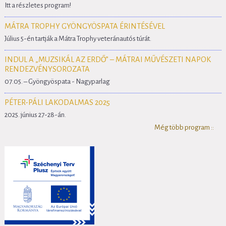
Itt a részletes program!
MÁTRA TROPHY GYÖNGYÖSPATA ÉRINTÉSÉVEL
Július 5-én tartják a Mátra Trophy veteránautós túrát.
INDUL A „MUZSIKÁL AZ ERDŐ” – MÁTRAI MŰVÉSZETI NAPOK
RENDEZVÉNYSOROZATA
07.05. – Gyöngyöspata - Nagyparlag
PÉTER-PÁLI LAKODALMAS 2025
2025. június 27-28-án.
Még több program ::